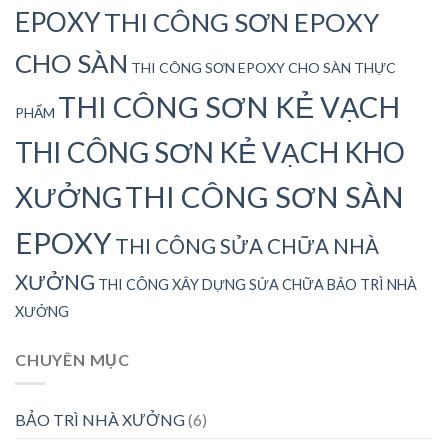
EPOXY
THI CÔNG SƠN EPOXY
CHO SÀN
THI CÔNG SƠN EPOXY CHO SÀN THỰC
THI CÔNG SƠN KẺ VẠCH
PHẨM
THI CÔNG SƠN KẺ VẠCH KHO
THI CÔNG SƠN SÀN
XƯỞNG
EPOXY
THI CÔNG SỬA CHỮA NHÀ
XƯỞNG
THI CÔNG XÂY DỰNG SỬA CHỮA BẢO TRÌ NHÀ
XƯỞNG
CHUYÊN MỤC
BẢO TRÌ NHÀ XƯỞNG
(6)