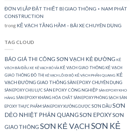
ĐƠN VỊ LẮP ĐẶT THIẾT BỊ GIAO THÔNG ⋆ NAM PHÁT
CONSTRUCTION
trong
KẺ VẠCH TẦNG HẦM – BÃI XE CHUYÊN DỤNG
TAG CLOUD
BÁO GIÁ THI CÔNG SƠN VẠCH KẺ ĐƯỜNG
KẺ
KẺ VẠCH GIAO THÔNG
KẺ VẠCH
VẠCH BÃI ĐẬU XE
KẺ VẠCH BÓ VỈA
KẺ
GIAO THÔNG ĐÔ THỊ
KẺ VẠCH PHẢN QUANG
KẺ VẠCH LỐI ĐI BỘ
VẠCH ĐƯỜNG GIAO THÔNG
SÀN EPOXY CHUYÊN DỤNG
SÀN EPOXY CÔNG NGHIỆP
SÀN EPOXY CHỊU LỰC
SÀN EPOXY KHO
SÀN EPOXY KHÁNG HÓA CHẤT
SÀN EPOXY PHÒNG SẠCH
SÀN
HÀNG
SƠN
SƠN DẦU
EPOXY THỰC PHẨM
SÀN EPOXY XƯỞNG DƯỢC
DẺO NHIỆT PHẢN QUANG
SƠN EPOXY
SƠN
SƠN KẺ
SƠN KẺ VẠCH
GIAO THÔNG