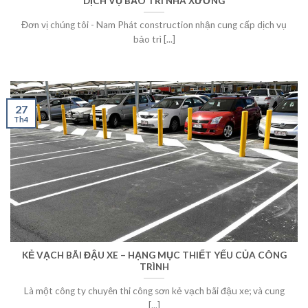
DỊCH VỤ BẢO TRÌ NHÀ XƯỞNG
Đơn vị chúng tôi - Nam Phát construction nhận cung cấp dịch vụ
bảo trì [...]
27
Th4
KẺ VẠCH BÃI ĐẬU XE – HẠNG MỤC THIẾT YẾU CỦA CÔNG
TRÌNH
Là một công ty chuyên thi công sơn kẻ vạch bãi đậu xe; và cung
[...]