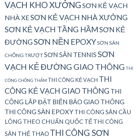
VẠCH KHO XƯỞNG
SƠN KẺ VẠCH
SƠN KẺ VẠCH NHÀ XƯỞNG
NHÀ XE
SƠN KẺ VẠCH TẦNG HẦM
SƠN KẺ
SƠN NỀN EPOXY
ĐƯỜNG
SƠN SÀN
SƠN
SƠN SÂN TENNIS
CHỐNG TRƯỢT
VẠCH KẺ ĐƯỜNG GIAO THÔNG
THI
THI
THI CÔNG KẺ VẠCH
CÔNG CHỐNG THẤM
CÔNG KẺ VẠCH GIAO THÔNG
THI
CÔNG LẮP ĐẶT BIỂN BÁO GIAO THÔNG
THI CÔNG SÀN EPOXY
THI CÔNG SÂN CẦU
LÔNG THEO CHUẨN QUỐC TẾ
THI CÔNG
THI CÔNG SƠN
SÂN THỂ THAO