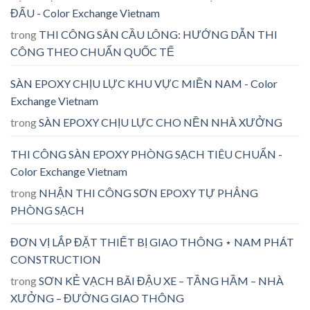
ĐẤU - Color Exchange Vietnam
trong
THI CÔNG SÂN CẦU LÔNG: HƯỚNG DẪN THI
CÔNG THEO CHUẨN QUỐC TẾ
SÀN EPOXY CHỊU LỰC KHU VỰC MIỀN NAM - Color
Exchange Vietnam
trong
SÀN EPOXY CHỊU LỰC CHO NỀN NHÀ XƯỞNG
THI CÔNG SÀN EPOXY PHÒNG SẠCH TIÊU CHUẨN -
Color Exchange Vietnam
trong
NHẬN THI CÔNG SƠN EPOXY TỰ PHẲNG
PHÒNG SẠCH
ĐƠN VỊ LẮP ĐẶT THIẾT BỊ GIAO THÔNG ⋆ NAM PHÁT
CONSTRUCTION
trong
SƠN KẺ VẠCH BÃI ĐẬU XE – TẦNG HẦM – NHÀ
XƯỞNG – ĐƯỜNG GIAO THÔNG