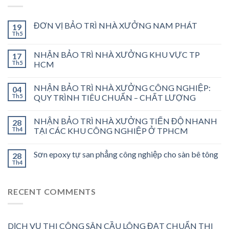
ĐƠN VỊ BẢO TRÌ NHÀ XƯỞNG NAM PHÁT
19
Th5
NHẬN BẢO TRÌ NHÀ XƯỞNG KHU VỰC TP
17
Th5
HCM
NHẬN BẢO TRÌ NHÀ XƯỞNG CÔNG NGHIỆP:
04
Th5
QUY TRÌNH TIÊU CHUẨN – CHẤT LƯỢNG
NHẬN BẢO TRÌ NHÀ XƯỞNG TIẾN ĐỘ NHANH
28
Th4
TẠI CÁC KHU CÔNG NGHIỆP Ở TPHCM
Sơn epoxy tự san phẳng công nghiệp cho sàn bê tông
28
Th4
RECENT COMMENTS
DỊCH VỤ THI CÔNG SÂN CẦU LÔNG ĐẠT CHUẨN THI