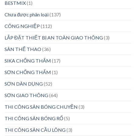
BESTMIX
(1)
Chưa được phân loại
(137)
CÔNG NGHIỆP
(112)
LẮP ĐẶT THIẾT BỊ AN TOÀN GIAO THÔNG
(3)
SÂN THỂ THAO
(36)
SIKA CHỐNG THẤM
(17)
SƠN CHỐNG THẤM
(1)
SƠN DÂN DỤNG
(52)
SƠN GIAO THÔNG
(64)
THI CÔNG SÂN BÓNG CHUYỀN
(3)
THI CÔNG SÂN BÓNG RỔ
(5)
THI CÔNG SÂN CẦU LÔNG
(3)