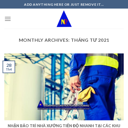
Skip
ADD ANYTHING HERE OR JUST REMOVE IT...
to
content
MONTHLY ARCHIVES:
THÁNG TƯ 2021
28
Th4
NHẬN BẢO TRÌ NHÀ XƯỞNG TIẾN ĐỘ NHANH TẠI CÁC KHU