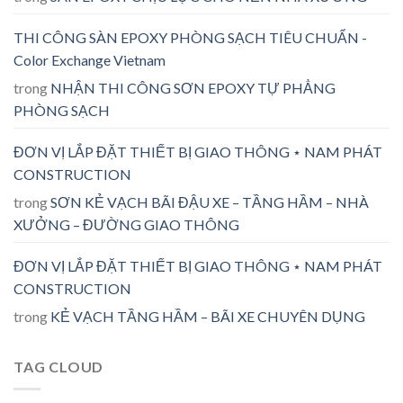
THI CÔNG SÀN EPOXY PHÒNG SẠCH TIÊU CHUẨN -
Color Exchange Vietnam
trong
NHẬN THI CÔNG SƠN EPOXY TỰ PHẲNG
PHÒNG SẠCH
ĐƠN VỊ LẮP ĐẶT THIẾT BỊ GIAO THÔNG ⋆ NAM PHÁT
CONSTRUCTION
trong
SƠN KẺ VẠCH BÃI ĐẬU XE – TẦNG HẦM – NHÀ
XƯỞNG – ĐƯỜNG GIAO THÔNG
ĐƠN VỊ LẮP ĐẶT THIẾT BỊ GIAO THÔNG ⋆ NAM PHÁT
CONSTRUCTION
trong
KẺ VẠCH TẦNG HẦM – BÃI XE CHUYÊN DỤNG
TAG CLOUD