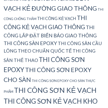
VẠCH KẺ ĐƯỜNG GIAO THÔNG
THI
THI
THI CÔNG KẺ VẠCH
CÔNG CHỐNG THẤM
CÔNG KẺ VẠCH GIAO THÔNG
THI
CÔNG LẮP ĐẶT BIỂN BÁO GIAO THÔNG
THI CÔNG SÀN EPOXY
THI CÔNG SÂN CẦU
LÔNG THEO CHUẨN QUỐC TẾ
THI CÔNG
THI CÔNG SƠN
SÂN THỂ THAO
EPOXY
THI CÔNG SƠN EPOXY
CHO SÀN
THI CÔNG SƠN EPOXY CHO SÀN THỰC
THI CÔNG SƠN KẺ VẠCH
PHẨM
THI CÔNG SƠN KẺ VẠCH KHO