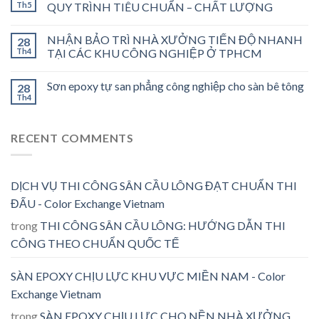
Th5
QUY TRÌNH TIÊU CHUẨN – CHẤT LƯỢNG
NHẬN BẢO TRÌ NHÀ XƯỞNG TIẾN ĐỘ NHANH
28
Th4
TẠI CÁC KHU CÔNG NGHIỆP Ở TPHCM
Sơn epoxy tự san phẳng công nghiệp cho sàn bê tông
28
Th4
RECENT COMMENTS
DỊCH VỤ THI CÔNG SÂN CẦU LÔNG ĐẠT CHUẨN THI
ĐẤU - Color Exchange Vietnam
trong
THI CÔNG SÂN CẦU LÔNG: HƯỚNG DẪN THI
CÔNG THEO CHUẨN QUỐC TẾ
SÀN EPOXY CHỊU LỰC KHU VỰC MIỀN NAM - Color
Exchange Vietnam
trong
SÀN EPOXY CHỊU LỰC CHO NỀN NHÀ XƯỞNG