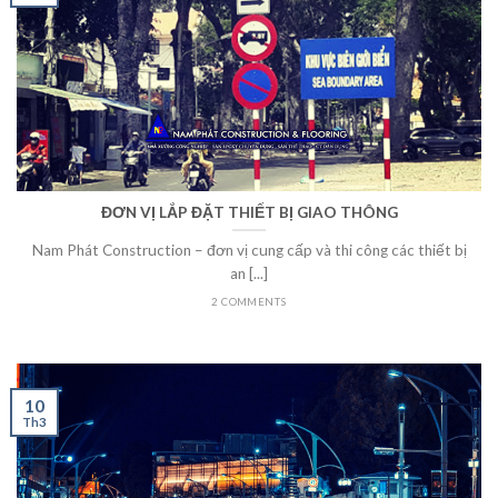
ĐƠN VỊ LẮP ĐẶT THIẾT BỊ GIAO THÔNG
Nam Phát Construction – đơn vị cung cấp và thi công các thiết bị
an [...]
2 COMMENTS
10
Th3