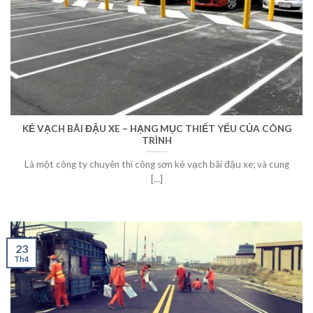
KẺ VẠCH BÃI ĐẬU XE – HẠNG MỤC THIẾT YẾU CỦA CÔNG
TRÌNH
Là một công ty chuyên thi công sơn kẻ vạch bãi đậu xe; và cung
[...]
23
Th4