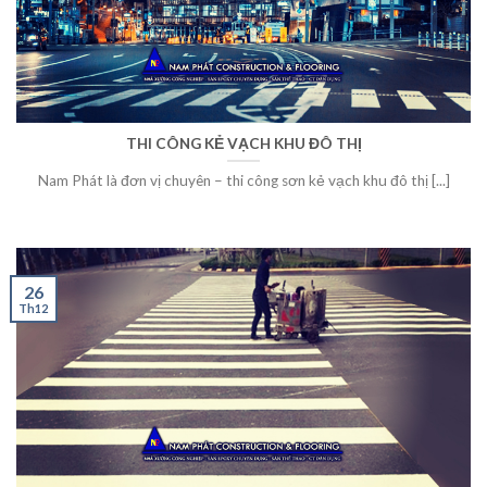
THI CÔNG KẺ VẠCH KHU ĐÔ THỊ
Nam Phát là đơn vị chuyên – thi công sơn kẻ vạch khu đô thị [...]
26
Th12