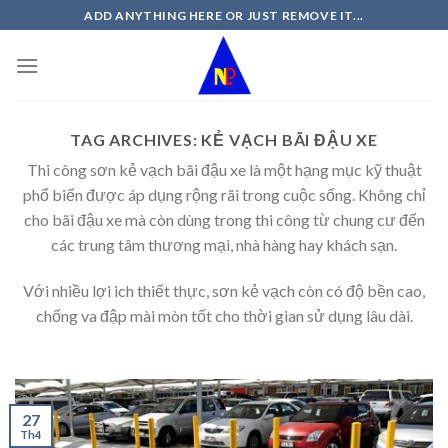
Skip
ADD ANYTHING HERE OR JUST REMOVE IT...
to
content
TAG ARCHIVES:
KẺ VẠCH BÃI ĐẬU XE
Thi công sơn kẻ vạch bãi đậu xe là một hạng mục kỹ thuật
phổ biến được áp dụng rộng rãi trong cuộc sống. Không chỉ
cho bãi đậu xe mà còn dùng trong thi công từ chung cư đến
các trung tâm thương mại, nhà hàng hay khách sạn.
Với nhiều lợi ich thiết thực, sơn kẻ vạch còn có độ bền cao,
chống va đập mài mòn tốt cho thời gian sử dụng lâu dài.
27
Th4