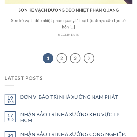
SƠN KẺ VẠCH ĐƯỜNG DẺO NHIỆT PHẢN QUANG
Sơn kẻ vạch dẻo nhiệt phản quang là loại bột được cấu tạo từ
hỗn [...]
8 COMMENTS
1
2
3
LATEST POSTS
ĐƠN VỊ BẢO TRÌ NHÀ XƯỞNG NAM PHÁT
19
Th5
NHẬN BẢO TRÌ NHÀ XƯỞNG KHU VỰC TP
17
Th5
HCM
NHẬN BẢO TRÌ NHÀ XƯỞNG CÔNG NGHIỆP:
04