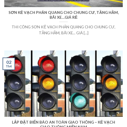
SƠN KẺ VẠCH PHẢN QUANG CHO CHUNG CƯ, TẦNG HẦM,
BÃI XE…GIÁ RẺ
THI CÔNG SƠN KẺ VẠCH PHẢN QUANG CHO CHUNG CƯ,
TẦNG HẦM, BÃI XE... GIÁ [...]
02
Th4
LẮP ĐẶT BIỂN BÁO AN TOÀN GIAO THÔNG – KẺ VẠCH
GIAO THÔNG MIỀN NAM