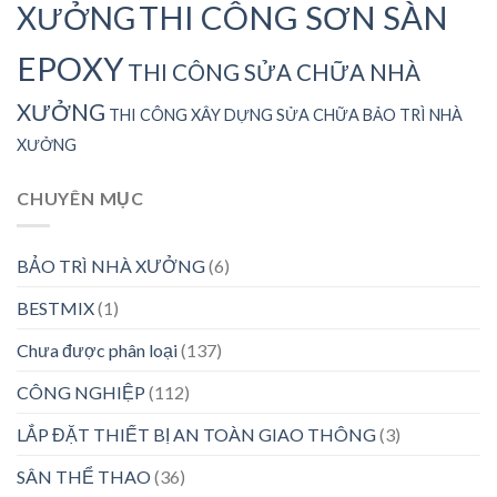
THI CÔNG SƠN SÀN
XƯỞNG
EPOXY
THI CÔNG SỬA CHỮA NHÀ
XƯỞNG
THI CÔNG XÂY DỰNG SỬA CHỮA BẢO TRÌ NHÀ
XƯỞNG
CHUYÊN MỤC
BẢO TRÌ NHÀ XƯỞNG
(6)
BESTMIX
(1)
Chưa được phân loại
(137)
CÔNG NGHIỆP
(112)
LẮP ĐẶT THIẾT BỊ AN TOÀN GIAO THÔNG
(3)
SÂN THỂ THAO
(36)