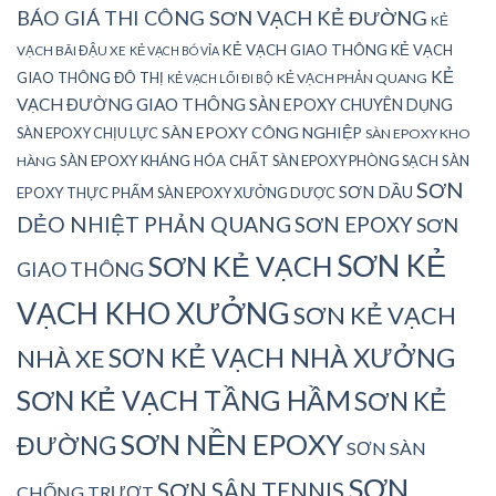
BÁO GIÁ THI CÔNG SƠN VẠCH KẺ ĐƯỜNG
KẺ
KẺ VẠCH GIAO THÔNG
KẺ VẠCH
VẠCH BÃI ĐẬU XE
KẺ VẠCH BÓ VỈA
KẺ
GIAO THÔNG ĐÔ THỊ
KẺ VẠCH PHẢN QUANG
KẺ VẠCH LỐI ĐI BỘ
VẠCH ĐƯỜNG GIAO THÔNG
SÀN EPOXY CHUYÊN DỤNG
SÀN EPOXY CÔNG NGHIỆP
SÀN EPOXY CHỊU LỰC
SÀN EPOXY KHO
SÀN EPOXY KHÁNG HÓA CHẤT
SÀN EPOXY PHÒNG SẠCH
SÀN
HÀNG
SƠN
SƠN DẦU
EPOXY THỰC PHẨM
SÀN EPOXY XƯỞNG DƯỢC
DẺO NHIỆT PHẢN QUANG
SƠN EPOXY
SƠN
SƠN KẺ
SƠN KẺ VẠCH
GIAO THÔNG
VẠCH KHO XƯỞNG
SƠN KẺ VẠCH
SƠN KẺ VẠCH NHÀ XƯỞNG
NHÀ XE
SƠN KẺ VẠCH TẦNG HẦM
SƠN KẺ
SƠN NỀN EPOXY
ĐƯỜNG
SƠN SÀN
SƠN
SƠN SÂN TENNIS
CHỐNG TRƯỢT