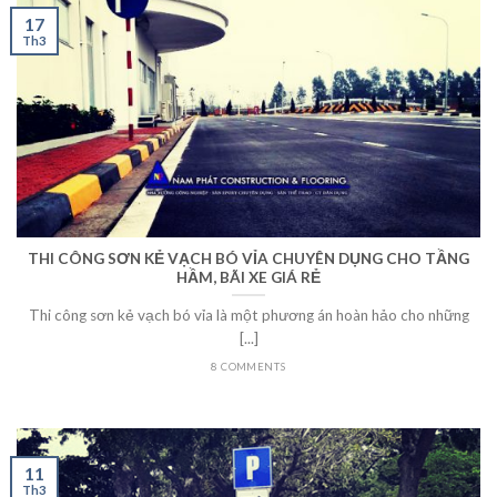
17
Th3
THI CÔNG SƠN KẺ VẠCH BÓ VỈA CHUYÊN DỤNG CHO TẦNG
HẦM, BÃI XE GIÁ RẺ
Thi công sơn kẻ vạch bó vỉa là một phương án hoàn hảo cho những
[...]
8 COMMENTS
11
Th3