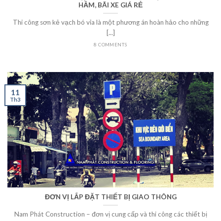
HẦM, BÃI XE GIÁ RẺ
Thi công sơn kẻ vạch bó vỉa là một phương án hoàn hảo cho những
[...]
8 COMMENTS
11
Th3
ĐƠN VỊ LẮP ĐẶT THIẾT BỊ GIAO THÔNG
Nam Phát Construction – đơn vị cung cấp và thi công các thiết bị