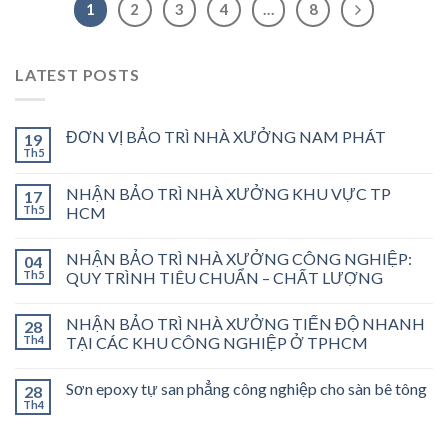
1
2
3
4
…
8
LATEST POSTS
ĐƠN VỊ BẢO TRÌ NHÀ XƯỞNG NAM PHÁT
19
Th5
NHẬN BẢO TRÌ NHÀ XƯỞNG KHU VỰC TP
17
Th5
HCM
NHẬN BẢO TRÌ NHÀ XƯỞNG CÔNG NGHIỆP:
04
Th5
QUY TRÌNH TIÊU CHUẨN – CHẤT LƯỢNG
NHẬN BẢO TRÌ NHÀ XƯỞNG TIẾN ĐỘ NHANH
28
Th4
TẠI CÁC KHU CÔNG NGHIỆP Ở TPHCM
Sơn epoxy tự san phẳng công nghiệp cho sàn bê tông
28
Th4