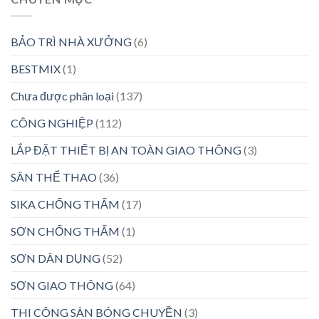
BẢO TRÌ NHÀ XƯỞNG
(6)
BESTMIX
(1)
Chưa được phân loại
(137)
CÔNG NGHIỆP
(112)
LẮP ĐẶT THIẾT BỊ AN TOÀN GIAO THÔNG
(3)
SÂN THỂ THAO
(36)
SIKA CHỐNG THẤM
(17)
SƠN CHỐNG THẤM
(1)
SƠN DÂN DỤNG
(52)
SƠN GIAO THÔNG
(64)
THI CÔNG SÂN BÓNG CHUYỀN
(3)