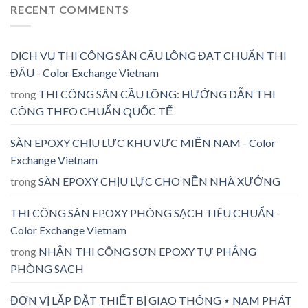
RECENT COMMENTS
DỊCH VỤ THI CÔNG SÂN CẦU LÔNG ĐẠT CHUẨN THI
ĐẤU - Color Exchange Vietnam
trong
THI CÔNG SÂN CẦU LÔNG: HƯỚNG DẪN THI
CÔNG THEO CHUẨN QUỐC TẾ
SÀN EPOXY CHỊU LỰC KHU VỰC MIỀN NAM - Color
Exchange Vietnam
trong
SÀN EPOXY CHỊU LỰC CHO NỀN NHÀ XƯỞNG
THI CÔNG SÀN EPOXY PHÒNG SẠCH TIÊU CHUẨN -
Color Exchange Vietnam
trong
NHẬN THI CÔNG SƠN EPOXY TỰ PHẲNG
PHÒNG SẠCH
ĐƠN VỊ LẮP ĐẶT THIẾT BỊ GIAO THÔNG ⋆ NAM PHÁT