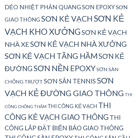
DẺO NHIỆT PHẢN QUANG
SƠN EPOXY
SƠN
SƠN KẺ
SƠN KẺ VẠCH
GIAO THÔNG
VẠCH KHO XƯỞNG
SƠN KẺ VẠCH
SƠN KẺ VẠCH NHÀ XƯỞNG
NHÀ XE
SƠN KẺ VẠCH TẦNG HẦM
SƠN KẺ
SƠN NỀN EPOXY
ĐƯỜNG
SƠN SÀN
SƠN
SƠN SÂN TENNIS
CHỐNG TRƯỢT
VẠCH KẺ ĐƯỜNG GIAO THÔNG
THI
THI
THI CÔNG KẺ VẠCH
CÔNG CHỐNG THẤM
CÔNG KẺ VẠCH GIAO THÔNG
THI
CÔNG LẮP ĐẶT BIỂN BÁO GIAO THÔNG
THI CÔNG SÀN EPOXY
THI CÔNG SÂN CẦU