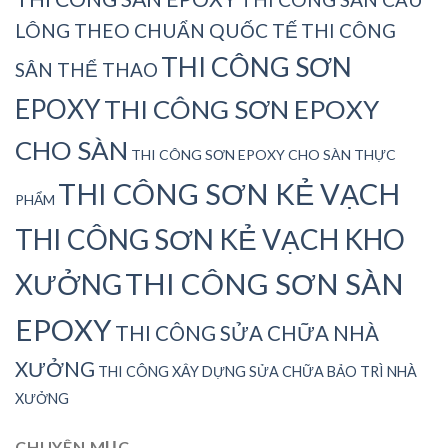
LÔNG THEO CHUẨN QUỐC TẾ
THI CÔNG
THI CÔNG SƠN
SÂN THỂ THAO
EPOXY
THI CÔNG SƠN EPOXY
CHO SÀN
THI CÔNG SƠN EPOXY CHO SÀN THỰC
THI CÔNG SƠN KẺ VẠCH
PHẨM
THI CÔNG SƠN KẺ VẠCH KHO
THI CÔNG SƠN SÀN
XƯỞNG
EPOXY
THI CÔNG SỬA CHỮA NHÀ
XƯỞNG
THI CÔNG XÂY DỰNG SỬA CHỮA BẢO TRÌ NHÀ
XƯỞNG
CHUYÊN MỤC