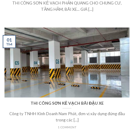
THI CÔNG SƠN KẺ VẠCH PHẢN QUANG CHO CHUNG CƯ,
TẦNG HẦM, BÃI XE... GIÁ [...]
01
Th4
THI CÔNG SƠN KẺ VẠCH BÃI ĐẬU XE
Công ty TNHH Kinh Doanh Nam Phát, đơn vị xây dựng đứng đầu
trong các [...]
1 COMMENT