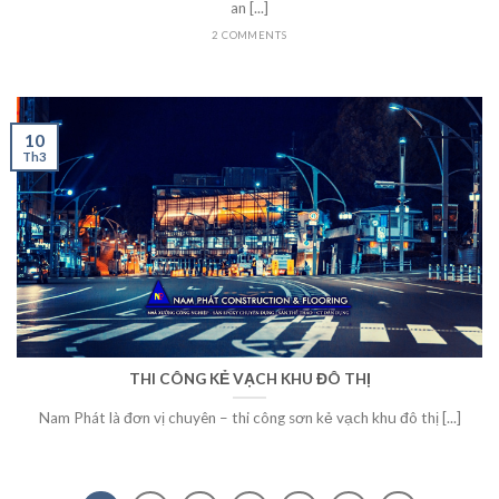
an [...]
2 COMMENTS
10
Th3
THI CÔNG KẺ VẠCH KHU ĐÔ THỊ
Nam Phát là đơn vị chuyên – thi công sơn kẻ vạch khu đô thị [...]