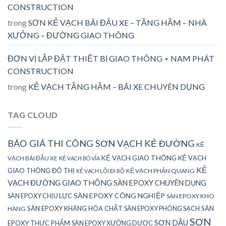
CONSTRUCTION
trong
SƠN KẺ VẠCH BÃI ĐẬU XE – TẦNG HẦM – NHÀ
XƯỞNG – ĐƯỜNG GIAO THÔNG
ĐƠN VỊ LẮP ĐẶT THIẾT BỊ GIAO THÔNG ⋆ NAM PHÁT
CONSTRUCTION
trong
KẺ VẠCH TẦNG HẦM – BÃI XE CHUYÊN DỤNG
TAG CLOUD
BÁO GIÁ THI CÔNG SƠN VẠCH KẺ ĐƯỜNG
KẺ
KẺ VẠCH GIAO THÔNG
KẺ VẠCH
VẠCH BÃI ĐẬU XE
KẺ VẠCH BÓ VỈA
KẺ
GIAO THÔNG ĐÔ THỊ
KẺ VẠCH PHẢN QUANG
KẺ VẠCH LỐI ĐI BỘ
VẠCH ĐƯỜNG GIAO THÔNG
SÀN EPOXY CHUYÊN DỤNG
SÀN EPOXY CÔNG NGHIỆP
SÀN EPOXY CHỊU LỰC
SÀN EPOXY KHO
SÀN EPOXY KHÁNG HÓA CHẤT
SÀN EPOXY PHÒNG SẠCH
SÀN
HÀNG
SƠN
SƠN DẦU
EPOXY THỰC PHẨM
SÀN EPOXY XƯỞNG DƯỢC