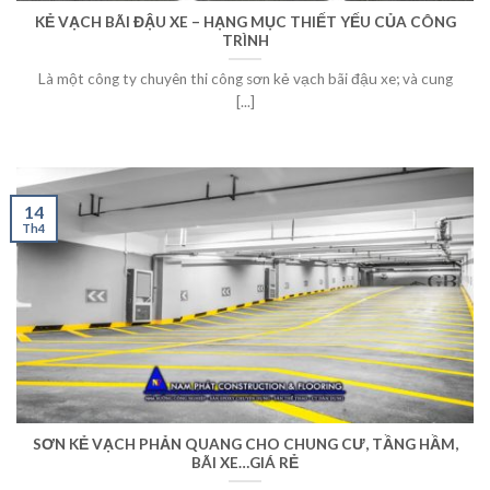
KẺ VẠCH BÃI ĐẬU XE – HẠNG MỤC THIẾT YẾU CỦA CÔNG
TRÌNH
Là một công ty chuyên thi công sơn kẻ vạch bãi đậu xe; và cung
[...]
14
Th4
SƠN KẺ VẠCH PHẢN QUANG CHO CHUNG CƯ, TẦNG HẦM,
BÃI XE…GIÁ RẺ