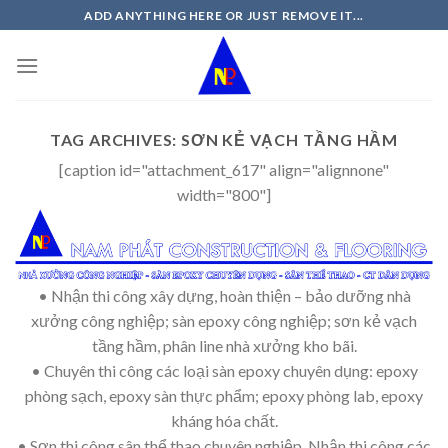
Skip
ADD ANYTHING HERE OR JUST REMOVE IT...
to
content
TAG ARCHIVES:
SƠN KẺ VẠCH TẦNG HẦM
[caption id="attachment_617" align="alignnone"
width="800"]
• Nhận thi công xây dựng, hoàn thiện – bảo dưỡng nhà
xưởng công nghiệp; sàn epoxy công nghiệp; sơn kẻ vạch
tầng hầm, phân line nhà xưởng kho bãi.
• Chuyên thi công các loại sàn epoxy chuyên dụng: epoxy
phòng sạch, epoxy sàn thực phẩm; epoxy phòng lab, epoxy
kháng hóa chất.
• Sơn thi công sân thể thao chuyên nghiệp. Nhận thi công các