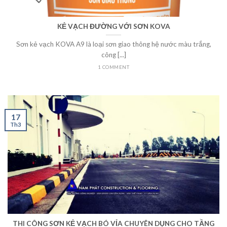
KẺ VẠCH ĐƯỜNG VỚI SƠN KOVA
Sơn kẻ vạch KOVA A9 là loại sơn giao thông hệ nước màu trắng,
công [...]
1 COMMENT
17
Th3
THI CÔNG SƠN KẺ VẠCH BÓ VỈA CHUYÊN DỤNG CHO TẦNG