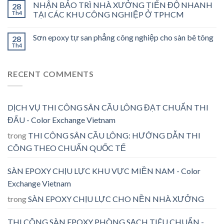
NHẬN BẢO TRÌ NHÀ XƯỞNG TIẾN ĐỘ NHANH
28
Th4
TẠI CÁC KHU CÔNG NGHIỆP Ở TPHCM
Sơn epoxy tự san phẳng công nghiệp cho sàn bê tông
28
Th4
RECENT COMMENTS
DỊCH VỤ THI CÔNG SÂN CẦU LÔNG ĐẠT CHUẨN THI
ĐẤU - Color Exchange Vietnam
trong
THI CÔNG SÂN CẦU LÔNG: HƯỚNG DẪN THI
CÔNG THEO CHUẨN QUỐC TẾ
SÀN EPOXY CHỊU LỰC KHU VỰC MIỀN NAM - Color
Exchange Vietnam
trong
SÀN EPOXY CHỊU LỰC CHO NỀN NHÀ XƯỞNG
THI CÔNG SÀN EPOXY PHÒNG SẠCH TIÊU CHUẨN -