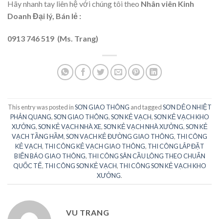
Hãy nhanh tay liên hệ với chúng tôi theo
Nhân viên Kinh
Doanh Đại lý, Bán lẻ :
0913 746 519 (Ms. Trang)
This entry was posted in
SƠN GIAO THÔNG
and tagged
SƠN DẺO NHIỆT
PHẢN QUANG
,
SƠN GIAO THÔNG
,
SƠN KẺ VẠCH
,
SƠN KẺ VẠCH KHO
XƯỞNG
,
SƠN KẺ VẠCH NHÀ XE
,
SƠN KẺ VẠCH NHÀ XƯỞNG
,
SƠN KẺ
VẠCH TẦNG HẦM
,
SƠN VẠCH KẺ ĐƯỜNG GIAO THÔNG
,
THI CÔNG
KẺ VẠCH
,
THI CÔNG KẺ VẠCH GIAO THÔNG
,
THI CÔNG LẮP ĐẶT
BIỂN BÁO GIAO THÔNG
,
THI CÔNG SÂN CẦU LÔNG THEO CHUẨN
QUỐC TẾ
,
THI CÔNG SƠN KẺ VẠCH
,
THI CÔNG SƠN KẺ VẠCH KHO
XƯỞNG
.
VU TRANG