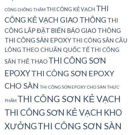
THI
THI CÔNG KẺ VẠCH
CÔNG CHỐNG THẤM
CÔNG KẺ VẠCH GIAO THÔNG
THI
CÔNG LẮP ĐẶT BIỂN BÁO GIAO THÔNG
THI CÔNG SÀN EPOXY
THI CÔNG SÂN CẦU
LÔNG THEO CHUẨN QUỐC TẾ
THI CÔNG
THI CÔNG SƠN
SÂN THỂ THAO
EPOXY
THI CÔNG SƠN EPOXY
CHO SÀN
THI CÔNG SƠN EPOXY CHO SÀN THỰC
THI CÔNG SƠN KẺ VẠCH
PHẨM
THI CÔNG SƠN KẺ VẠCH KHO
THI CÔNG SƠN SÀN
XƯỞNG