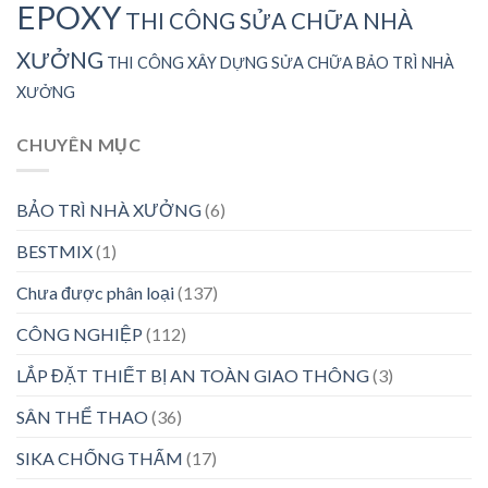
EPOXY
THI CÔNG SỬA CHỮA NHÀ
XƯỞNG
THI CÔNG XÂY DỰNG SỬA CHỮA BẢO TRÌ NHÀ
XƯỞNG
CHUYÊN MỤC
BẢO TRÌ NHÀ XƯỞNG
(6)
BESTMIX
(1)
Chưa được phân loại
(137)
CÔNG NGHIỆP
(112)
LẮP ĐẶT THIẾT BỊ AN TOÀN GIAO THÔNG
(3)
SÂN THỂ THAO
(36)
SIKA CHỐNG THẤM
(17)