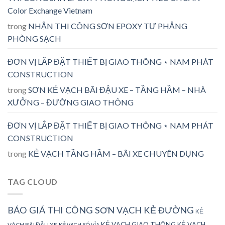
Color Exchange Vietnam
trong
NHẬN THI CÔNG SƠN EPOXY TỰ PHẲNG
PHÒNG SẠCH
ĐƠN VỊ LẮP ĐẶT THIẾT BỊ GIAO THÔNG ⋆ NAM PHÁT
CONSTRUCTION
trong
SƠN KẺ VẠCH BÃI ĐẬU XE – TẦNG HẦM – NHÀ
XƯỞNG – ĐƯỜNG GIAO THÔNG
ĐƠN VỊ LẮP ĐẶT THIẾT BỊ GIAO THÔNG ⋆ NAM PHÁT
CONSTRUCTION
trong
KẺ VẠCH TẦNG HẦM – BÃI XE CHUYÊN DỤNG
TAG CLOUD
BÁO GIÁ THI CÔNG SƠN VẠCH KẺ ĐƯỜNG
KẺ
KẺ VẠCH GIAO THÔNG
KẺ VẠCH
VẠCH BÃI ĐẬU XE
KẺ VẠCH BÓ VỈA