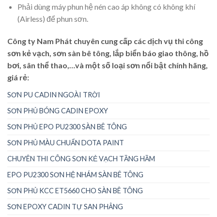
Phải dùng máy phun hệ nén cao áp không có không khí
(Airless) để phun sơn.
Công ty Nam Phát chuyên cung cấp các dịch vụ thi công
sơn kẻ vạch, sơn sàn bê tông, lắp biển báo giao thông, hồ
bơi, sân thể thao,…và một số loại sơn nổi bật chính hãng,
giá rẻ:
SƠN PU CADIN NGOÀI TRỜI
SƠN PHỦ BÓNG CADIN EPOXY
SƠN PHỦ EPO PU2300 SÀN BÊ TÔNG
SƠN PHỦ MÀU CHUẨN DOTA PAINT
CHUYÊN THI CÔNG SƠN KẺ VẠCH TẦNG HẦM
EPO PU2300 SƠN HỆ NHÁM SÀN BÊ TÔNG
SƠN PHỦ KCC ET5660 CHO SÀN BÊ TÔNG
SƠN EPOXY CADIN TỰ SAN PHẲNG