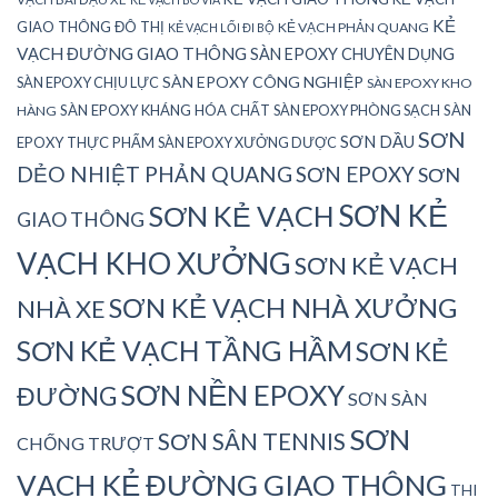
KẺ
GIAO THÔNG ĐÔ THỊ
KẺ VẠCH PHẢN QUANG
KẺ VẠCH LỐI ĐI BỘ
VẠCH ĐƯỜNG GIAO THÔNG
SÀN EPOXY CHUYÊN DỤNG
SÀN EPOXY CÔNG NGHIỆP
SÀN EPOXY CHỊU LỰC
SÀN EPOXY KHO
SÀN EPOXY KHÁNG HÓA CHẤT
SÀN EPOXY PHÒNG SẠCH
SÀN
HÀNG
SƠN
SƠN DẦU
EPOXY THỰC PHẨM
SÀN EPOXY XƯỞNG DƯỢC
DẺO NHIỆT PHẢN QUANG
SƠN EPOXY
SƠN
SƠN KẺ
SƠN KẺ VẠCH
GIAO THÔNG
VẠCH KHO XƯỞNG
SƠN KẺ VẠCH
SƠN KẺ VẠCH NHÀ XƯỞNG
NHÀ XE
SƠN KẺ VẠCH TẦNG HẦM
SƠN KẺ
SƠN NỀN EPOXY
ĐƯỜNG
SƠN SÀN
SƠN
SƠN SÂN TENNIS
CHỐNG TRƯỢT
VẠCH KẺ ĐƯỜNG GIAO THÔNG
THI