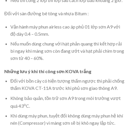
Nếu thi công 2 lớp thì lớp sau cách lớp đầu khoảng 2 giờ.
Đối với sàn đường bê tông và nhựa Bitum :
Vận hành máy phun airless cao áp phủ 01 lớp sơn A9 với
độ dày 0.4 – 0.5mm.
Nếu muốn dùng chung với hạt phản quang thì kết hợp rải
bi ngay khi màng sơn còn đang ướt và hạt phải chìm trong
sơn từ 40 – 60%.
Những lưu ý khi thi công sơn KOVA trắng
Đối với bồn cây có hiện tượng thấm ngược thì phải chống
thấm KOVA CT-11A trước khi phủ sơn giao thông A9.
Không bảo quản, tồn trữ sơn A9 trong môi trường vượt
o
quá 43
C.
Khi dùng máy phun, tuyệt đối không dùng máy phun hệ khí
nén (Compressor) vì màng sơn sẽ bị khô ngay lập tức.