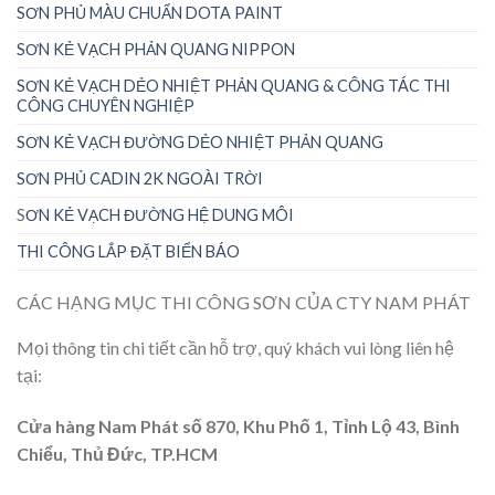
SƠN PHỦ MÀU CHUẨN DOTA PAINT
SƠN KẺ VẠCH PHẢN QUANG NIPPON
SƠN KẺ VẠCH DẺO NHIỆT PHẢN QUANG & CÔNG TÁC THI
CÔNG CHUYÊN NGHIỆP
SƠN KẺ VẠCH ĐƯỜNG DẺO NHIỆT PHẢN QUANG
SƠN PHỦ CADIN 2K NGOÀI TRỜI
S
ƠN KẺ VẠCH ĐƯỜNG HỆ DUNG MÔI
THI CÔNG LẮP ĐẶT BIỂN BÁO
CÁC HẠNG MỤC THI CÔNG SƠN CỦA CTY NAM PHÁT
Mọi thông tin chi tiết cần hỗ trợ, quý khách vui lòng liên hệ
tại:
Cửa hàng Nam Phát số 870, Khu Phố 1, Tỉnh Lộ 43, Bình
Chiểu, Thủ Đức, TP.HCM