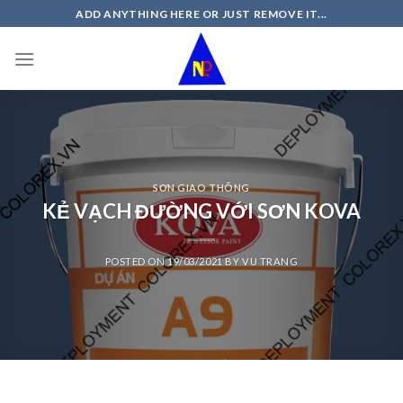
Skip
ADD ANYTHING HERE OR JUST REMOVE IT...
to
content
SƠN GIAO THÔNG
KẺ VẠCH ĐƯỜNG VỚI SƠN KOVA
POSTED ON
19/03/2021
BY
VU TRANG