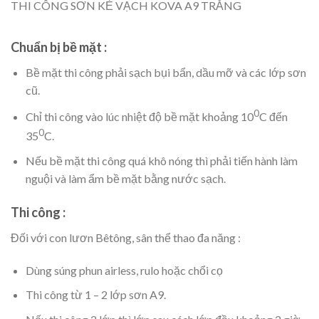
THI CÔNG SƠN KẺ VẠCH KOVA A9 TRẮNG
Chuẩn bị bề mặt :
Bề mặt thi công phải sạch bụi bẩn, dầu mỡ và các lớp sơn
cũ.
0
Chỉ thi công vào lúc nhiệt độ bề mặt khoảng 10
C đến
0
35
C.
Nếu bề mặt thi công quá khô nóng thì phải tiến hành làm
nguội và làm ẩm bề mặt bằng nước sạch.
Thi công :
Đối với con lươn Bêtông, sân thể thao đa năng :
Dùng súng phun airless, rulo hoặc chổi cọ
Thi công từ 1 – 2 lớp sơn A9.