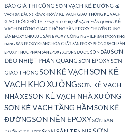
BÁO GIÁ THI CÔNG SƠN VẠCH KẺ ĐƯỜNG
KẺ
KẺ VẠCH GIAO THÔNG
KẺ VẠCH
VẠCH BÃI ĐẬU XE
KẺ VẠCH BÓ VỈA
KẺ
GIAO THÔNG ĐÔ THỊ
KẺ VẠCH PHẢN QUANG
KẺ VẠCH LỐI ĐI BỘ
VẠCH ĐƯỜNG GIAO THÔNG
SÀN EPOXY CHUYÊN DỤNG
SÀN EPOXY CÔNG NGHIỆP
SÀN EPOXY CHỊU LỰC
SÀN EPOXY KHO
SÀN EPOXY KHÁNG HÓA CHẤT
SÀN EPOXY PHÒNG SẠCH
SÀN
HÀNG
SƠN
SƠN DẦU
EPOXY THỰC PHẨM
SÀN EPOXY XƯỞNG DƯỢC
DẺO NHIỆT PHẢN QUANG
SƠN EPOXY
SƠN
SƠN KẺ
SƠN KẺ VẠCH
GIAO THÔNG
VẠCH KHO XƯỞNG
SƠN KẺ VẠCH
SƠN KẺ VẠCH NHÀ XƯỞNG
NHÀ XE
SƠN KẺ VẠCH TẦNG HẦM
SƠN KẺ
SƠN NỀN EPOXY
ĐƯỜNG
SƠN SÀN
SƠN
SƠN SÂN TENNIS
CHỐNG TRƯỢT