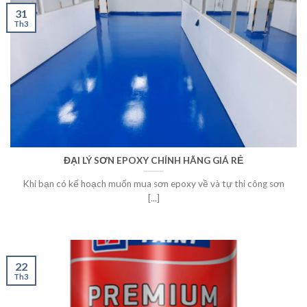
31
Th3
ĐẠI LÝ SƠN EPOXY CHÍNH HÃNG GIÁ RẺ
Khi bạn có kế hoạch muốn mua sơn epoxy về và tự thi công sơn
[...]
22
Th3