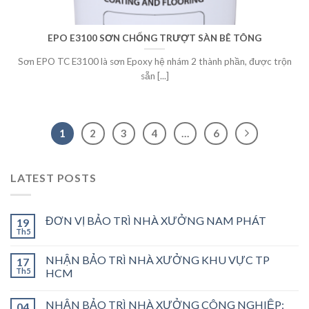
EPO E3100 SƠN CHỐNG TRƯỢT SÀN BÊ TÔNG
Sơn EPO TC E3100 là sơn Epoxy hệ nhám 2 thành phần, được trộn
sẵn [...]
1
2
3
4
…
6
LATEST POSTS
ĐƠN VỊ BẢO TRÌ NHÀ XƯỞNG NAM PHÁT
19
Th5
NHẬN BẢO TRÌ NHÀ XƯỞNG KHU VỰC TP
17
Th5
HCM
NHẬN BẢO TRÌ NHÀ XƯỞNG CÔNG NGHIỆP:
04