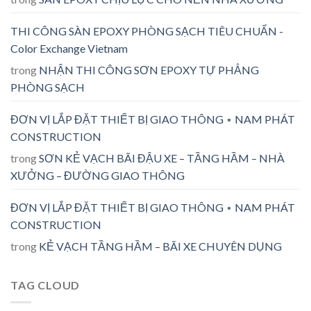
THI CÔNG SÀN EPOXY PHÒNG SẠCH TIÊU CHUẨN -
Color Exchange Vietnam
trong
NHẬN THI CÔNG SƠN EPOXY TỰ PHẲNG
PHÒNG SẠCH
ĐƠN VỊ LẮP ĐẶT THIẾT BỊ GIAO THÔNG ⋆ NAM PHÁT
CONSTRUCTION
trong
SƠN KẺ VẠCH BÃI ĐẬU XE – TẦNG HẦM – NHÀ
XƯỞNG – ĐƯỜNG GIAO THÔNG
ĐƠN VỊ LẮP ĐẶT THIẾT BỊ GIAO THÔNG ⋆ NAM PHÁT
CONSTRUCTION
trong
KẺ VẠCH TẦNG HẦM – BÃI XE CHUYÊN DỤNG
TAG CLOUD