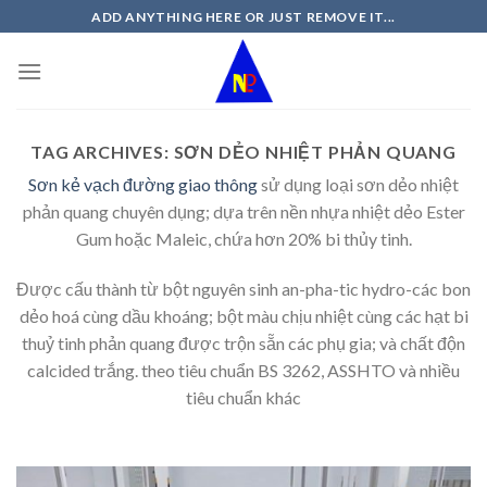
Skip
ADD ANYTHING HERE OR JUST REMOVE IT...
to
content
TAG ARCHIVES:
SƠN DẺO NHIỆT PHẢN QUANG
Sơn kẻ vạch đường giao thông
sử dụng loại sơn dẻo nhiệt
phản quang chuyên dụng; dựa trên nền nhựa nhiệt dẻo Ester
Gum hoặc Maleic, chứa hơn 20% bi thủy tinh.
Được cấu thành từ bột nguyên sinh an-pha-tic hydro-các bon
dẻo hoá cùng dầu khoáng; bột màu chịu nhiệt cùng các hạt bi
thuỷ tinh phản quang được trộn sẵn các phụ gia; và chất độn
calcided trắng. theo tiêu chuẩn BS 3262, ASSHTO và nhiều
tiêu chuẩn khác