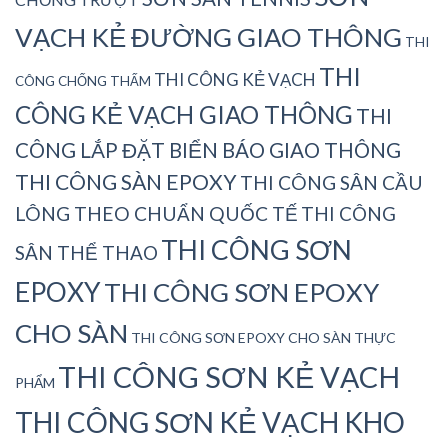
VẠCH KẺ ĐƯỜNG GIAO THÔNG
THI
THI
THI CÔNG KẺ VẠCH
CÔNG CHỐNG THẤM
CÔNG KẺ VẠCH GIAO THÔNG
THI
CÔNG LẮP ĐẶT BIỂN BÁO GIAO THÔNG
THI CÔNG SÀN EPOXY
THI CÔNG SÂN CẦU
LÔNG THEO CHUẨN QUỐC TẾ
THI CÔNG
THI CÔNG SƠN
SÂN THỂ THAO
EPOXY
THI CÔNG SƠN EPOXY
CHO SÀN
THI CÔNG SƠN EPOXY CHO SÀN THỰC
THI CÔNG SƠN KẺ VẠCH
PHẨM
THI CÔNG SƠN KẺ VẠCH KHO