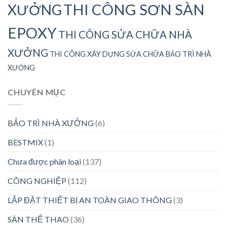
THI CÔNG SƠN SÀN
XƯỞNG
EPOXY
THI CÔNG SỬA CHỮA NHÀ
XƯỞNG
THI CÔNG XÂY DỰNG SỬA CHỮA BẢO TRÌ NHÀ
XƯỞNG
CHUYÊN MỤC
BẢO TRÌ NHÀ XƯỞNG
(6)
BESTMIX
(1)
Chưa được phân loại
(137)
CÔNG NGHIỆP
(112)
LẮP ĐẶT THIẾT BỊ AN TOÀN GIAO THÔNG
(3)
SÂN THỂ THAO
(36)