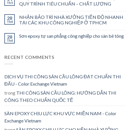
Th5
QUY TRÌNH TIÊU CHUẨN – CHẤT LƯỢNG
NHẬN BẢO TRÌ NHÀ XƯỞNG TIẾN ĐỘ NHANH
28
Th4
TẠI CÁC KHU CÔNG NGHIỆP Ở TPHCM
Sơn epoxy tự san phẳng công nghiệp cho sàn bê tông
28
Th4
RECENT COMMENTS
DỊCH VỤ THI CÔNG SÂN CẦU LÔNG ĐẠT CHUẨN THI
ĐẤU - Color Exchange Vietnam
trong
THI CÔNG SÂN CẦU LÔNG: HƯỚNG DẪN THI
CÔNG THEO CHUẨN QUỐC TẾ
SÀN EPOXY CHỊU LỰC KHU VỰC MIỀN NAM - Color
Exchange Vietnam
trong
SÀN EPOXY CHỊU LỰC CHO NỀN NHÀ XƯỞNG