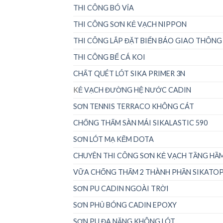
THI CÔNG BÓ VỈA
THI CÔNG SƠN KẺ VẠCH NIPPON
THI CÔNG LẮP ĐẶT BIỂN BÁO GIAO THÔNG
THI CÔNG BỂ CÁ KOI
CHẤT QUÉT LÓT SIKA PRIMER 3N
K
Ẻ VẠCH ĐƯỜNG HỆ NƯỚC CADIN
SƠN TENNIS TERRACO KHÔNG CÁT
CHỐNG THẤM SÀN MÁI SIKALASTIC 590
SƠN LÓT MẠ KẼM DOTA
CHUYÊN THI CÔNG SƠN KẺ VẠCH TẦNG HẦ
VỮA CHỐNG THẤM 2 THÀNH PHẦN SIKATOP 
SƠN PU CADIN NGOÀI TRỜI
SƠN PHỦ BÓNG CADIN EPOXY
SƠN PU ĐA NĂNG KHÔNG LÓT