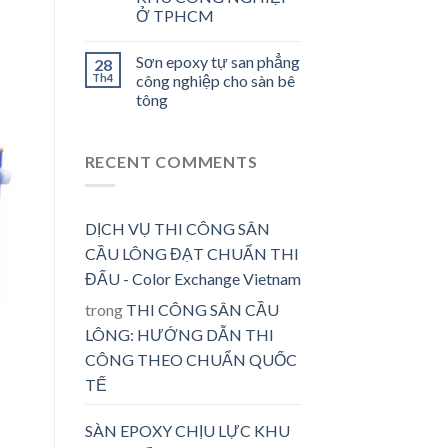
Ở TPHCM
Sơn epoxy tự san phẳng
28
Th4
công nghiệp cho sàn bê
tông
RECENT COMMENTS
DỊCH VỤ THI CÔNG SÂN
CẦU LÔNG ĐẠT CHUẨN THI
ĐẤU - Color Exchange Vietnam
trong
THI CÔNG SÂN CẦU
LÔNG: HƯỚNG DẪN THI
CÔNG THEO CHUẨN QUỐC
TẾ
SÀN EPOXY CHỊU LỰC KHU