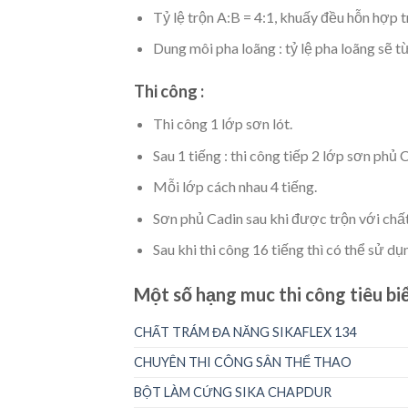
Tỷ lệ trộn A:B = 4:1, khuấy đều hỗn hợp t
Dung môi pha loãng : tỷ lệ pha loãng sẽ 
Thi công :
Thi công 1 lớp sơn lót.
Sau 1 tiếng : thi công tiếp 2 lớp sơn phủ 
Mỗi lớp cách nhau 4 tiếng.
Sơn phủ Cadin sau khi được trộn với chất
Sau khi thi công 16 tiếng thì có thể sử d
Một số hạng muc thi công tiêu bi
CHẤT TRÁM ĐA NĂNG SIKAFLEX 134
CHUYÊN THI CÔNG SÂN THỂ THAO
BỘT LÀM CỨNG SIKA CHAPDUR