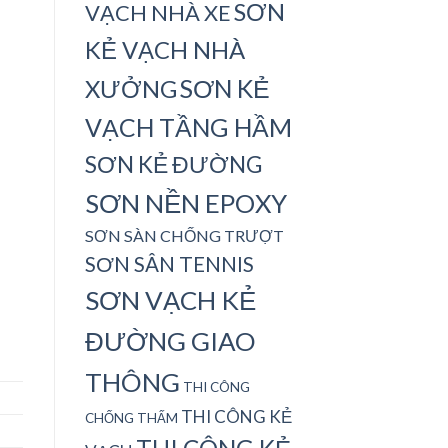
SƠN
VẠCH NHÀ XE
KẺ VẠCH NHÀ
SƠN KẺ
XƯỞNG
VẠCH TẦNG HẦM
SƠN KẺ ĐƯỜNG
SƠN NỀN EPOXY
SƠN SÀN CHỐNG TRƯỢT
SƠN SÂN TENNIS
SƠN VẠCH KẺ
ĐƯỜNG GIAO
THÔNG
THI CÔNG
THI CÔNG KẺ
CHỐNG THẤM