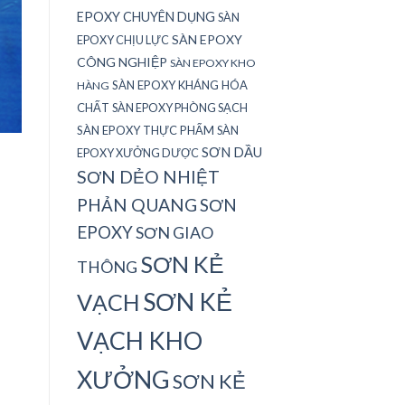
EPOXY CHUYÊN DỤNG
SÀN
SÀN EPOXY
EPOXY CHỊU LỰC
CÔNG NGHIỆP
SÀN EPOXY KHO
SÀN EPOXY KHÁNG HÓA
HÀNG
CHẤT
SÀN EPOXY PHÒNG SẠCH
SÀN EPOXY THỰC PHẨM
SÀN
SƠN DẦU
EPOXY XƯỞNG DƯỢC
SƠN DẺO NHIỆT
PHẢN QUANG
SƠN
EPOXY
SƠN GIAO
SƠN KẺ
THÔNG
SƠN KẺ
VẠCH
VẠCH KHO
XƯỞNG
SƠN KẺ