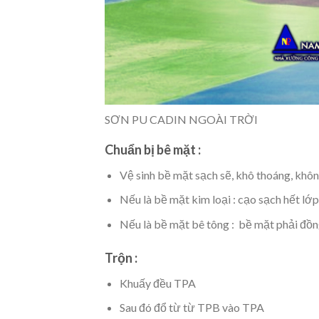
SƠN PU CADIN NGOÀI TRỜI
Chuẩn bị bê mặt :
Vệ sinh bề mặt sạch sẽ, khô thoáng, khôn
Nếu là bề mặt kim loại : cạo sạch hết lớ
Nếu là bề mặt bê tông : bề mặt phải đồn
Trộn :
Khuấy đều TPA
Sau đó đổ từ từ TPB vào TPA