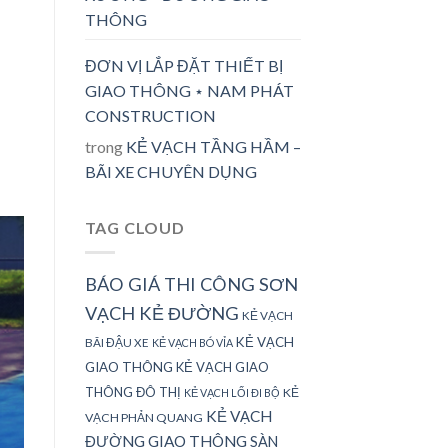
THÔNG
ĐƠN VỊ LẮP ĐẶT THIẾT BỊ
GIAO THÔNG ⋆ NAM PHÁT
CONSTRUCTION
trong
KẺ VẠCH TẦNG HẦM –
BÃI XE CHUYÊN DỤNG
TAG CLOUD
BÁO GIÁ THI CÔNG SƠN
VẠCH KẺ ĐƯỜNG
KẺ VẠCH
KẺ VẠCH
BÃI ĐẬU XE
KẺ VẠCH BÓ VỈA
GIAO THÔNG
KẺ VẠCH GIAO
THÔNG ĐÔ THỊ
KẺ
KẺ VẠCH LỐI ĐI BỘ
KẺ VẠCH
VẠCH PHẢN QUANG
ĐƯỜNG GIAO THÔNG
SÀN