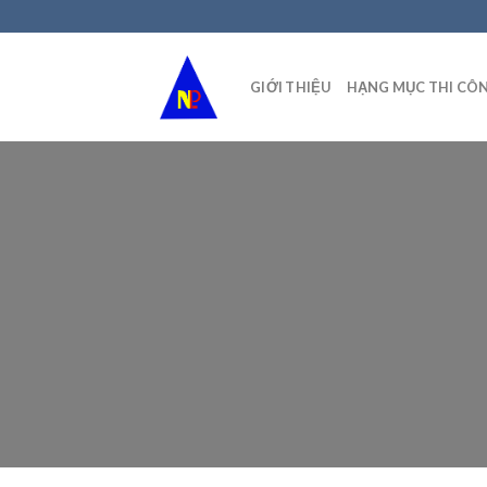
Skip
to
content
GIỚI THIỆU
HẠNG MỤC THI CÔ