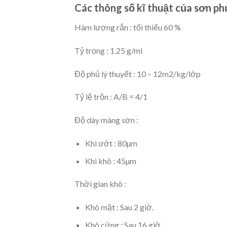
Các thông số kĩ thuật của sơn ph
Hàm lượng rắn : tối thiểu 60 %
Tỷ trọng : 1.25 g/ml
Độ phủ lý thuyết : 10 – 12m2/kg/lớp
Tỷ lệ trộn : A/B = 4/1
Độ dày màng sơn :
Khi ướt : 80µm
Khi khô : 45µm
Thời gian khô :
Khô mặt : Sau 2 giờ.
Khô cứng : Sau 16 giờ.