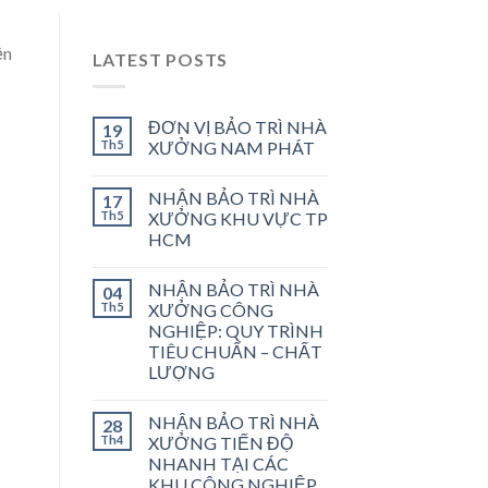
ền
LATEST POSTS
ĐƠN VỊ BẢO TRÌ NHÀ
19
Th5
XƯỞNG NAM PHÁT
NHẬN BẢO TRÌ NHÀ
17
Th5
XƯỞNG KHU VỰC TP
HCM
NHẬN BẢO TRÌ NHÀ
04
Th5
XƯỞNG CÔNG
NGHIỆP: QUY TRÌNH
TIÊU CHUẨN – CHẤT
LƯỢNG
NHẬN BẢO TRÌ NHÀ
28
Th4
XƯỞNG TIẾN ĐỘ
NHANH TẠI CÁC
KHU CÔNG NGHIỆP