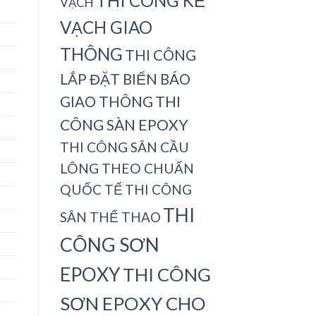
THI CÔNG KẺ
VẠCH
VẠCH GIAO
THÔNG
THI CÔNG
LẮP ĐẶT BIỂN BÁO
THI
GIAO THÔNG
CÔNG SÀN EPOXY
THI CÔNG SÂN CẦU
LÔNG THEO CHUẨN
QUỐC TẾ
THI CÔNG
THI
SÂN THỂ THAO
CÔNG SƠN
EPOXY
THI CÔNG
SƠN EPOXY CHO