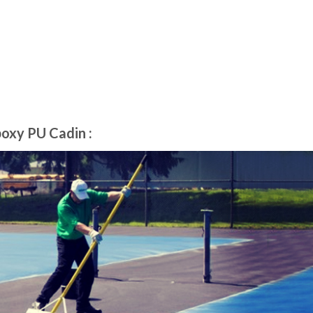
poxy
PU Cadin
: