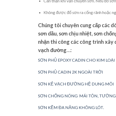
Cẩn thận khi vận chuyển sơn. Nếu đổ sơn 
Không được đổ sơn ra cống rãnh hoặc n
Chúng tôi chuyên cung cấp các dò
sơn dầu, sơn chịu nhiệt, sơn chố
nhận thi công các công trình xây 
vạch đường…:
SƠN PHỦ EPOXY CADIN CHO KIM LOẠI
SƠN PHỦ CADIN 2K NGOÀI TRỜI
SƠN KẺ VẠCH ĐƯỜNG HỆ DUNG MÔI
SƠN CHỐNG NÓNG MÁI TÔN, TƯỜNG
SƠN KẼM ĐA NĂNG KHÔNG LÓT.