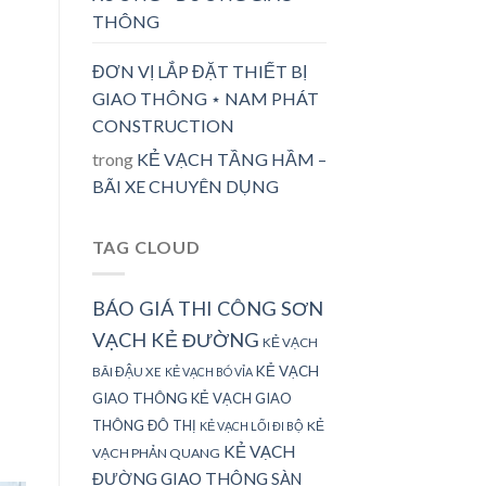
THÔNG
ĐƠN VỊ LẮP ĐẶT THIẾT BỊ
GIAO THÔNG ⋆ NAM PHÁT
CONSTRUCTION
trong
KẺ VẠCH TẦNG HẦM –
BÃI XE CHUYÊN DỤNG
TAG CLOUD
BÁO GIÁ THI CÔNG SƠN
VẠCH KẺ ĐƯỜNG
KẺ VẠCH
KẺ VẠCH
BÃI ĐẬU XE
KẺ VẠCH BÓ VỈA
GIAO THÔNG
KẺ VẠCH GIAO
THÔNG ĐÔ THỊ
KẺ
KẺ VẠCH LỐI ĐI BỘ
KẺ VẠCH
VẠCH PHẢN QUANG
ĐƯỜNG GIAO THÔNG
SÀN