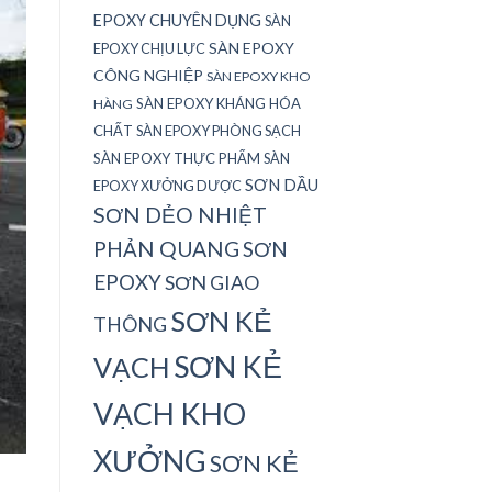
EPOXY CHUYÊN DỤNG
SÀN
SÀN EPOXY
EPOXY CHỊU LỰC
CÔNG NGHIỆP
SÀN EPOXY KHO
SÀN EPOXY KHÁNG HÓA
HÀNG
CHẤT
SÀN EPOXY PHÒNG SẠCH
SÀN EPOXY THỰC PHẨM
SÀN
SƠN DẦU
EPOXY XƯỞNG DƯỢC
SƠN DẺO NHIỆT
PHẢN QUANG
SƠN
EPOXY
SƠN GIAO
SƠN KẺ
THÔNG
SƠN KẺ
VẠCH
VẠCH KHO
XƯỞNG
SƠN KẺ