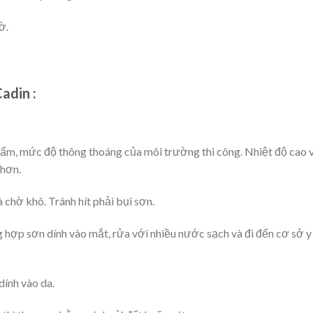
ờ.
adin :
ộ ẩm, mức độ thông thoáng của môi trường thi công. Nhiệt độ cao 
 hơn.
 chờ khô. Tránh hít phải bụi sơn.
 hợp sơn dính vào mắt, rửa với nhiều nước sạch và đi đến cơ sở y
ính vào da.