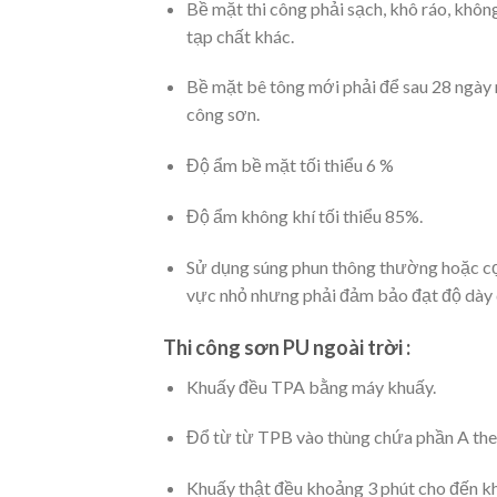
Bề mặt thi công phải sạch, khô ráo, khôn
tạp chất khác.
Bề mặt bê tông mới phải để sau 28 ngày m
công sơn.
Độ ẩm bề mặt tối thiểu 6 %
Độ ẩm không khí tối thiểu 85%.
Sử dụng súng phun thông thường hoặc cọ
vực nhỏ nhưng phải đảm bảo đạt độ dày 
Thi công sơn PU ngoài trời :
Khuấy đều TPA bằng máy khuấy.
Đổ từ từ TPB vào thùng chứa phần A theo 
Khuấy thật đều khoảng 3 phút cho đến kh