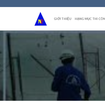
Skip
to
content
GIỚI THIỆU
HẠNG MỤC THI CÔ