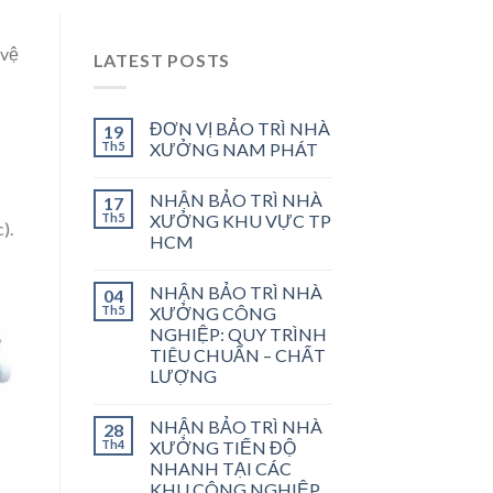
 vệ
LATEST POSTS
ĐƠN VỊ BẢO TRÌ NHÀ
19
Th5
XƯỞNG NAM PHÁT
NHẬN BẢO TRÌ NHÀ
17
Th5
XƯỞNG KHU VỰC TP
).
HCM
NHẬN BẢO TRÌ NHÀ
04
Th5
XƯỞNG CÔNG
NGHIỆP: QUY TRÌNH
TIÊU CHUẨN – CHẤT
LƯỢNG
NHẬN BẢO TRÌ NHÀ
28
Th4
XƯỞNG TIẾN ĐỘ
NHANH TẠI CÁC
KHU CÔNG NGHIỆP