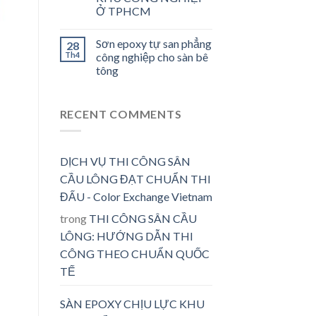
Ở TPHCM
Sơn epoxy tự san phẳng
28
Th4
công nghiệp cho sàn bê
tông
RECENT COMMENTS
DỊCH VỤ THI CÔNG SÂN
CẦU LÔNG ĐẠT CHUẨN THI
ĐẤU - Color Exchange Vietnam
trong
THI CÔNG SÂN CẦU
LÔNG: HƯỚNG DẪN THI
CÔNG THEO CHUẨN QUỐC
TẾ
SÀN EPOXY CHỊU LỰC KHU