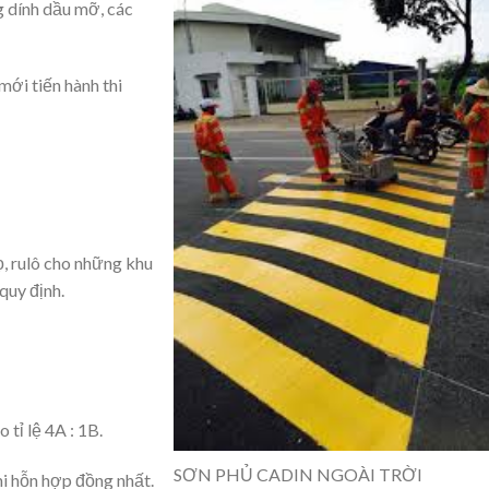
g dính dầu mỡ, các
ới tiến hành thi
, rulô cho những khu
quy định.
tỉ lệ 4A : 1B.
SƠN PHỦ CADIN NGOÀI TRỜI
i hỗn hợp đồng nhất.