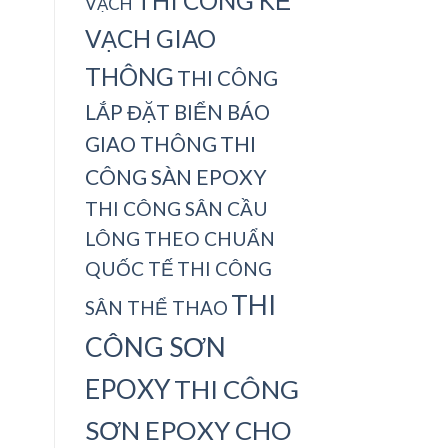
THI CÔNG KẺ
VẠCH
VẠCH GIAO
THÔNG
THI CÔNG
LẮP ĐẶT BIỂN BÁO
THI
GIAO THÔNG
CÔNG SÀN EPOXY
THI CÔNG SÂN CẦU
LÔNG THEO CHUẨN
QUỐC TẾ
THI CÔNG
THI
SÂN THỂ THAO
CÔNG SƠN
EPOXY
THI CÔNG
SƠN EPOXY CHO