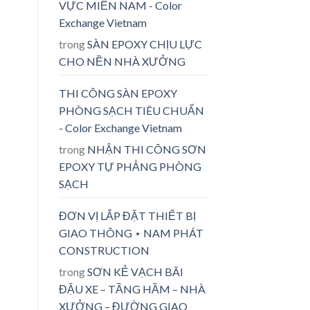
VỰC MIỀN NAM - Color
Exchange Vietnam
trong
SÀN EPOXY CHỊU LỰC
CHO NỀN NHÀ XƯỞNG
THI CÔNG SÀN EPOXY
PHÒNG SẠCH TIÊU CHUẨN
- Color Exchange Vietnam
trong
NHẬN THI CÔNG SƠN
EPOXY TỰ PHẲNG PHÒNG
SẠCH
ĐƠN VỊ LẮP ĐẶT THIẾT BỊ
GIAO THÔNG ⋆ NAM PHÁT
CONSTRUCTION
trong
SƠN KẺ VẠCH BÃI
ĐẬU XE – TẦNG HẦM – NHÀ
XƯỞNG – ĐƯỜNG GIAO