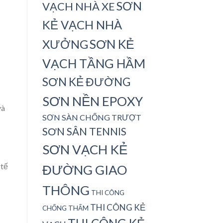
SƠN
VẠCH NHÀ XE
KẺ VẠCH NHÀ
SƠN KẺ
XƯỞNG
VẠCH TẦNG HẦM
SƠN KẺ ĐƯỜNG
SƠN NỀN EPOXY
và
SƠN SÀN CHỐNG TRƯỢT
SƠN SÂN TENNIS
SƠN VẠCH KẺ
 tế
ĐƯỜNG GIAO
THÔNG
THI CÔNG
THI CÔNG KẺ
CHỐNG THẤM