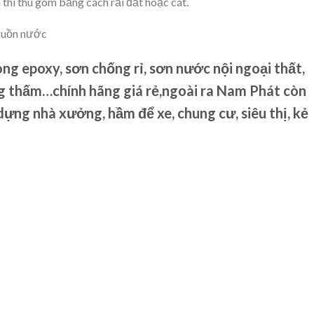
thì thu gom bằng cách rải đất hoặc cát.
guồn nước
ng epoxy, sơn chống rỉ, sơn nước nội ngoại thất,
ng thấm…chính hãng giá rẻ,ngoài ra Nam Phát còn
dựng nhà xưởng, hầm để xe, chung cư, siêu thị, kẻ