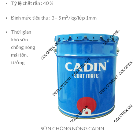
Tỷ lệ chất rắn : 40 %
2
Định mức tiêu thụ : 3 – 5 m
/kg/lớp 1mm
Thời gian
khô sơn
chống nóng
mái tôn,
tường
SƠN CHỐNG NÓNG CADIN