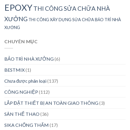
EPOXY
THI CÔNG SỬA CHỮA NHÀ
XƯỞNG
THI CÔNG XÂY DỰNG SỬA CHỮA BẢO TRÌ NHÀ
XƯỞNG
CHUYÊN MỤC
BẢO TRÌ NHÀ XƯỞNG
(6)
BESTMIX
(1)
Chưa được phân loại
(137)
CÔNG NGHIỆP
(112)
LẮP ĐẶT THIẾT BỊ AN TOÀN GIAO THÔNG
(3)
SÂN THỂ THAO
(36)
SIKA CHỐNG THẤM
(17)