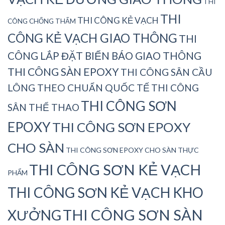
THI
THI
THI CÔNG KẺ VẠCH
CÔNG CHỐNG THẤM
CÔNG KẺ VẠCH GIAO THÔNG
THI
CÔNG LẮP ĐẶT BIỂN BÁO GIAO THÔNG
THI CÔNG SÀN EPOXY
THI CÔNG SÂN CẦU
LÔNG THEO CHUẨN QUỐC TẾ
THI CÔNG
THI CÔNG SƠN
SÂN THỂ THAO
EPOXY
THI CÔNG SƠN EPOXY
CHO SÀN
THI CÔNG SƠN EPOXY CHO SÀN THỰC
THI CÔNG SƠN KẺ VẠCH
PHẨM
THI CÔNG SƠN KẺ VẠCH KHO
THI CÔNG SƠN SÀN
XƯỞNG