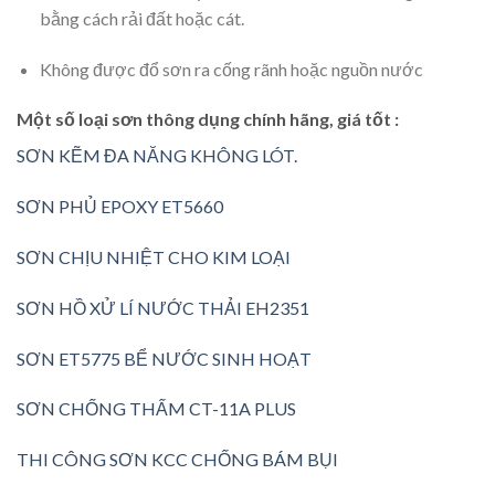
bằng cách rải đất hoặc cát.
Không được đổ sơn ra cống rãnh hoặc nguồn nước
Một số loại sơn thông dụng chính hãng, giá tốt :
SƠN KẼM ĐA NĂNG KHÔNG LÓT.
SƠN PHỦ EPOXY ET5660
SƠN CHỊU NHIỆT CHO KIM LOẠI
SƠN HỒ XỬ LÍ NƯỚC THẢI EH2351
SƠN ET5775 BỂ NƯỚC SINH HOẠT
SƠN CHỐNG THẤM CT-11A PLUS
THI CÔNG SƠN KCC CHỐNG BÁM BỤI