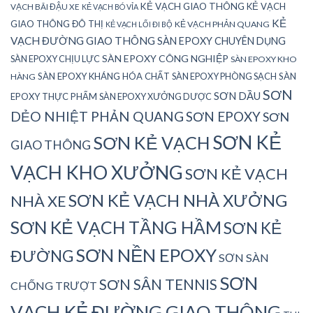
KẺ VẠCH GIAO THÔNG
KẺ VẠCH
VẠCH BÃI ĐẬU XE
KẺ VẠCH BÓ VỈA
KẺ
GIAO THÔNG ĐÔ THỊ
KẺ VẠCH PHẢN QUANG
KẺ VẠCH LỐI ĐI BỘ
VẠCH ĐƯỜNG GIAO THÔNG
SÀN EPOXY CHUYÊN DỤNG
SÀN EPOXY CÔNG NGHIỆP
SÀN EPOXY CHỊU LỰC
SÀN EPOXY KHO
SÀN EPOXY KHÁNG HÓA CHẤT
SÀN EPOXY PHÒNG SẠCH
SÀN
HÀNG
SƠN
SƠN DẦU
EPOXY THỰC PHẨM
SÀN EPOXY XƯỞNG DƯỢC
DẺO NHIỆT PHẢN QUANG
SƠN EPOXY
SƠN
SƠN KẺ
SƠN KẺ VẠCH
GIAO THÔNG
VẠCH KHO XƯỞNG
SƠN KẺ VẠCH
SƠN KẺ VẠCH NHÀ XƯỞNG
NHÀ XE
SƠN KẺ VẠCH TẦNG HẦM
SƠN KẺ
SƠN NỀN EPOXY
ĐƯỜNG
SƠN SÀN
SƠN
SƠN SÂN TENNIS
CHỐNG TRƯỢT
VẠCH KẺ ĐƯỜNG GIAO THÔNG