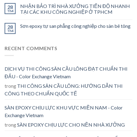
NHẬN BẢO TRÌ NHÀ XƯỞNG TIẾN ĐỘ NHANH
28
Th4
TẠI CÁC KHU CÔNG NGHIỆP Ở TPHCM
Sơn epoxy tự san phẳng công nghiệp cho sàn bê tông
28
Th4
RECENT COMMENTS
DỊCH VỤ THI CÔNG SÂN CẦU LÔNG ĐẠT CHUẨN THI
ĐẤU - Color Exchange Vietnam
trong
THI CÔNG SÂN CẦU LÔNG: HƯỚNG DẪN THI
CÔNG THEO CHUẨN QUỐC TẾ
SÀN EPOXY CHỊU LỰC KHU VỰC MIỀN NAM - Color
Exchange Vietnam
trong
SÀN EPOXY CHỊU LỰC CHO NỀN NHÀ XƯỞNG