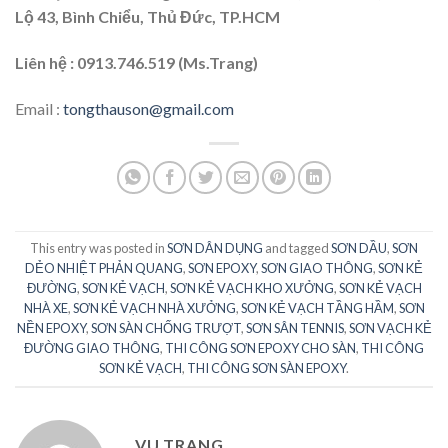
Lộ 43, Bình Chiểu, Thủ Đức, TP.HCM
Liên hệ : 0913.746.519 (Ms.Trang)
Email :
tongthauson@gmail.com
This entry was posted in
SƠN DÂN DỤNG
and tagged
SƠN DẦU
,
SƠN
DẺO NHIỆT PHẢN QUANG
,
SƠN EPOXY
,
SƠN GIAO THÔNG
,
SƠN KẺ
ĐƯỜNG
,
SƠN KẺ VẠCH
,
SƠN KẺ VẠCH KHO XƯỞNG
,
SƠN KẺ VẠCH
NHÀ XE
,
SƠN KẺ VẠCH NHÀ XƯỞNG
,
SƠN KẺ VẠCH TẦNG HẦM
,
SƠN
NỀN EPOXY
,
SƠN SÀN CHỐNG TRƯỢT
,
SƠN SÂN TENNIS
,
SƠN VẠCH KẺ
ĐƯỜNG GIAO THÔNG
,
THI CÔNG SƠN EPOXY CHO SÀN
,
THI CÔNG
SƠN KẺ VẠCH
,
THI CÔNG SƠN SÀN EPOXY
.
VU TRANG