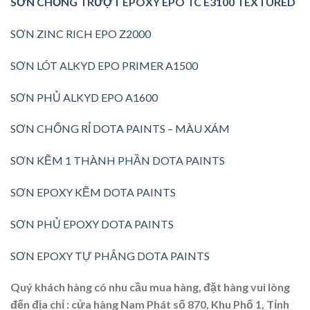
SƠN CHỐNG TRƯỢT EPOXY EPO TC E3100 TEXTURED
SƠN ZINC RICH EPO Z2000
SƠN LÓT ALKYD EPO PRIMER A1500
SƠN PHỦ ALKYD EPO A1600
SƠN CHỐNG RỈ DOTA PAINTS – MÀU XÁM
SƠN KẼM 1 THÀNH PHẦN DOTA PAINTS
SƠN EPOXY KẼM DOTA PAINTS
SƠN PHỦ EPOXY DOTA PAINTS
SƠN EPOXY TỰ PHẲNG DOTA PAINTS
Quý khách hàng có nhu cầu mua hàng, đặt hàng vui lòng
đến địa chỉ : cửa hàng Nam Phát số 870, Khu Phố 1, Tỉnh