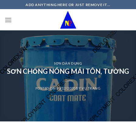
Skip
ADD ANYTHING HERE OR JUST REMOVE IT...
to
content
SƠN DÂN DỤNG
SƠN CHỐNG NÓNG MÁI TÔN, TƯỜNG
POSTED ON
30/12/2020
BY
VU TRANG