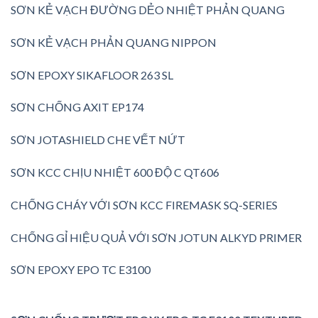
SƠN KẺ VẠCH ĐƯỜNG DẺO NHIỆT PHẢN QUANG
SƠN KẺ VẠCH PHẢN QUANG NIPPON
SƠN EPOXY SIKAFLOOR 263 SL
SƠN CHỐNG AXIT EP174
SƠN JOTASHIELD CHE VẾT NỨT
SƠN KCC CHỊU NHIỆT 600 ĐỘ C QT606
CHỐNG CHÁY VỚI SƠN KCC FIREMASK SQ-SERIES
CHỐNG GỈ HIỆU QUẢ VỚI SƠN JOTUN ALKYD PRIMER
SƠN EPOXY EPO TC E3100