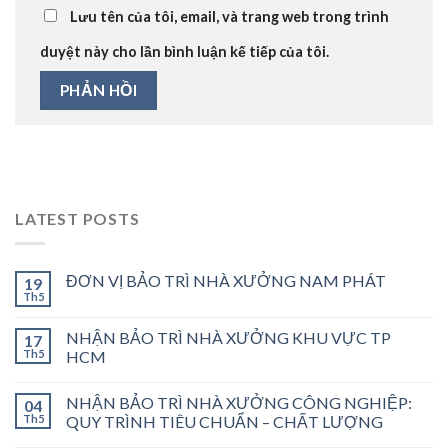
Lưu tên của tôi, email, và trang web trong trình
duyệt này cho lần bình luận kế tiếp của tôi.
LATEST POSTS
ĐƠN VỊ BẢO TRÌ NHÀ XƯỞNG NAM PHÁT
19
Th5
NHẬN BẢO TRÌ NHÀ XƯỞNG KHU VỰC TP
17
Th5
HCM
NHẬN BẢO TRÌ NHÀ XƯỞNG CÔNG NGHIỆP:
04
Th5
QUY TRÌNH TIÊU CHUẨN – CHẤT LƯỢNG