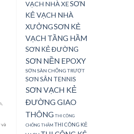
SƠN
VẠCH NHÀ XE
KẺ VẠCH NHÀ
SƠN KẺ
XƯỞNG
VẠCH TẦNG HẦM
SƠN KẺ ĐƯỜNG
SƠN NỀN EPOXY
SƠN SÀN CHỐNG TRƯỢT
SƠN SÂN TENNIS
SƠN VẠCH KẺ
ĐƯỜNG GIAO
n,
THÔNG
THI CÔNG
THI CÔNG KẺ
 và
CHỐNG THẤM