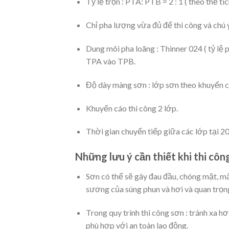
Tỷ lệ trộn : PTA: PTB = 2 : 1 ( theo thể tíc
Chỉ pha lượng vừa đủ để thi công và chú 
Dung môi pha loãng : Thinner 024 ( tỷ lệ p
TPA vào TPB.
Độ dày màng sơn : lớp sơn theo khuyến c
Khuyến cáo thi công 2 lớp.
Thời gian chuyển tiếp giữa các lớp tại 20 
Những lưu ý cần thiết khi thi cô
Sơn có thể sẽ gây đau đầu, chóng mặt, m
sương của súng phun và hơi và quan trọn
Trong quy trình thi công sơn : tránh xa 
phù hợp với an toàn lao động.