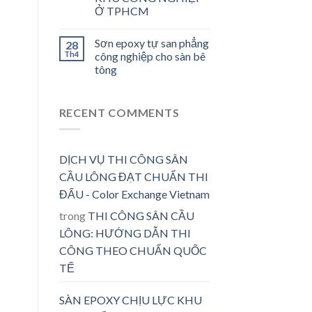
Ở TPHCM
Sơn epoxy tự san phẳng
28
Th4
công nghiệp cho sàn bê
tông
RECENT COMMENTS
DỊCH VỤ THI CÔNG SÂN
CẦU LÔNG ĐẠT CHUẨN THI
ĐẤU - Color Exchange Vietnam
trong
THI CÔNG SÂN CẦU
LÔNG: HƯỚNG DẪN THI
CÔNG THEO CHUẨN QUỐC
TẾ
SÀN EPOXY CHỊU LỰC KHU