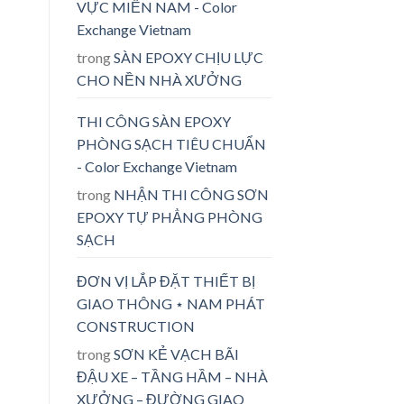
VỰC MIỀN NAM - Color
Exchange Vietnam
trong
SÀN EPOXY CHỊU LỰC
CHO NỀN NHÀ XƯỞNG
THI CÔNG SÀN EPOXY
PHÒNG SẠCH TIÊU CHUẨN
- Color Exchange Vietnam
trong
NHẬN THI CÔNG SƠN
EPOXY TỰ PHẲNG PHÒNG
SẠCH
ĐƠN VỊ LẮP ĐẶT THIẾT BỊ
GIAO THÔNG ⋆ NAM PHÁT
CONSTRUCTION
trong
SƠN KẺ VẠCH BÃI
ĐẬU XE – TẦNG HẦM – NHÀ
XƯỞNG – ĐƯỜNG GIAO