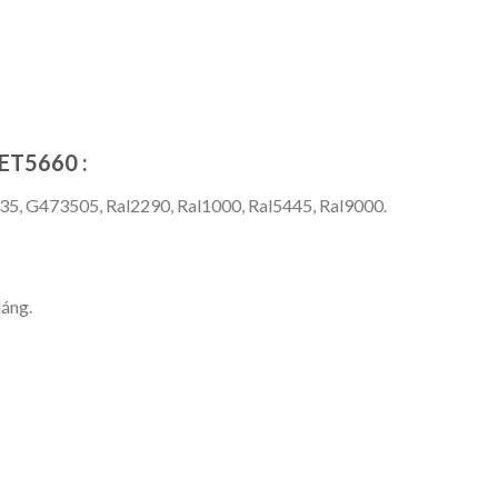
ET5660 :
35, G473505, Ral2290, Ral1000, Ral5445, Ral9000.
láng.