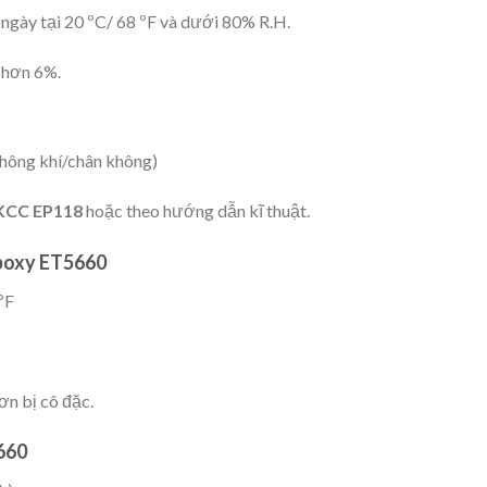
ngày tại 20 ºC/ 68 ºF và dưới 80% R.H.
 hơn 6%.
 không khí/chân không)
 KCC EP118
hoặc theo hướng dẫn kĩ thuật.
oxy ET5660
ºF
ơn bị cô đặc.
660