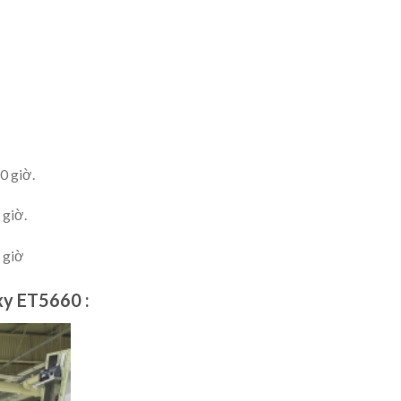
0 giờ.
 giờ.
 giờ
xy ET5660 :