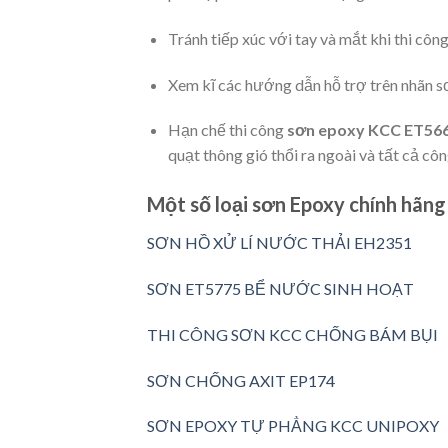
Tránh tiếp xúc với tay và mắt khi thi côn
Xem kĩ các hướng dẫn hỗ trợ trên nhãn s
Hạn chế thi công
sơn epoxy KCC ET56
quạt thông gió thổi ra ngoài và tất cả c
Một số loại sơn Epoxy chính hãng 
SƠN HỒ XỬ LÍ NƯỚC THẢI EH2351
SƠN ET5775 BỂ NƯỚC SINH HOẠT
THI CÔNG SƠN KCC CHỐNG BÁM BỤI
SƠN CHỐNG AXIT EP174
SƠN EPOXY TỰ PHẲNG KCC UNIPOXY