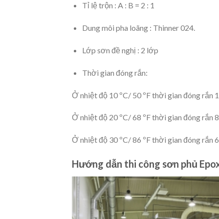
Tỉ lệ trộn : A : B = 2 : 1
Dung môi pha loãng : Thinner 024.
Lớp sơn đề nghị : 2 lớp
Thời gian đóng rắn:
Ở nhiệt độ 10 ºC/ 50 ºF thời gian đóng rắn 1
Ở nhiệt độ 20 ºC/ 68 ºF thời gian đóng rắn 8
Ở nhiệt độ 30 ºC/ 86 ºF thời gian đóng rắn 6
Hướng dẫn thi công sơn phủ Epo