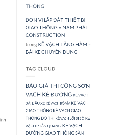
THÔNG
ĐƠN VỊ LẮP ĐẶT THIẾT BỊ
GIAO THÔNG ⋆ NAM PHÁT
CONSTRUCTION
trong
KẺ VẠCH TẦNG HẦM –
BÃI XE CHUYÊN DỤNG
TAG CLOUD
BÁO GIÁ THI CÔNG SƠN
VẠCH KẺ ĐƯỜNG
KẺ VẠCH
KẺ VẠCH
BÃI ĐẬU XE
KẺ VẠCH BÓ VỈA
GIAO THÔNG
KẺ VẠCH GIAO
THÔNG ĐÔ THỊ
KẺ
KẺ VẠCH LỐI ĐI BỘ
ính
KẺ VẠCH
VẠCH PHẢN QUANG
ĐƯỜNG GIAO THÔNG
SÀN