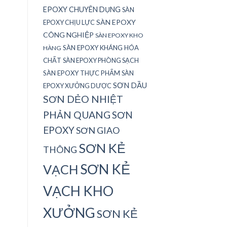
EPOXY CHUYÊN DỤNG
SÀN
SÀN EPOXY
EPOXY CHỊU LỰC
CÔNG NGHIỆP
SÀN EPOXY KHO
SÀN EPOXY KHÁNG HÓA
HÀNG
CHẤT
SÀN EPOXY PHÒNG SẠCH
SÀN EPOXY THỰC PHẨM
SÀN
SƠN DẦU
EPOXY XƯỞNG DƯỢC
SƠN DẺO NHIỆT
PHẢN QUANG
SƠN
EPOXY
SƠN GIAO
SƠN KẺ
THÔNG
SƠN KẺ
VẠCH
VẠCH KHO
XƯỞNG
SƠN KẺ