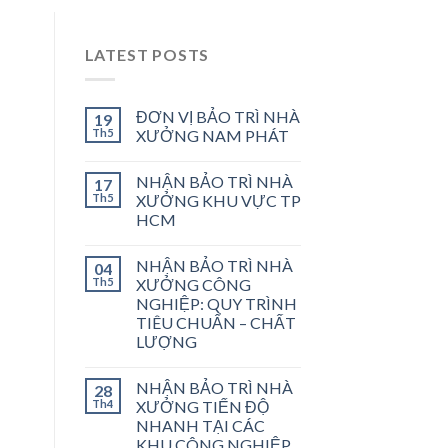
LATEST POSTS
ĐƠN VỊ BẢO TRÌ NHÀ
19
Th5
XƯỞNG NAM PHÁT
NHẬN BẢO TRÌ NHÀ
17
Th5
XƯỞNG KHU VỰC TP
HCM
NHẬN BẢO TRÌ NHÀ
04
Th5
XƯỞNG CÔNG
NGHIỆP: QUY TRÌNH
TIÊU CHUẨN – CHẤT
LƯỢNG
NHẬN BẢO TRÌ NHÀ
28
Th4
XƯỞNG TIẾN ĐỘ
NHANH TẠI CÁC
KHU CÔNG NGHIỆP