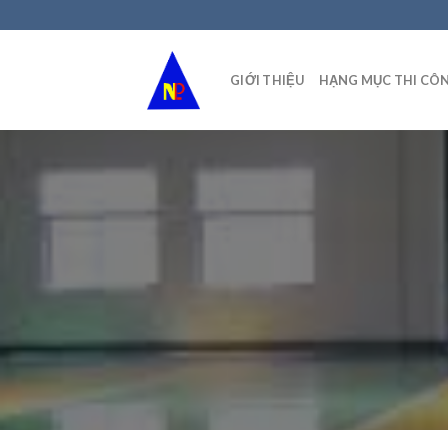
Skip
to
content
GIỚI THIỆU
HẠNG MỤC THI CÔ