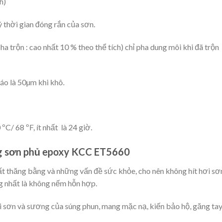
h)
ý thời gian đóng rắn của sơn.
ha trộn : cao nhất 10 % theo thể tích) chỉ pha dung môi khi đã trộn
áo là 50µm khi khô.
ºC/ 68 ºF, ít nhất là 24 giờ.
ng sơn
phủ
epoxy KCC ET5660
ất thăng bằng và những vấn đề sức khỏe, cho nên không hít hơi sơ
g nhất là không nếm hỗn hợp.
hơi sơn và sương của súng phun, mang mặc nạ, kiến bảo hộ, găng tay