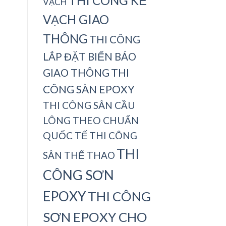
THI CÔNG KẺ
VẠCH
VẠCH GIAO
THÔNG
THI CÔNG
LẮP ĐẶT BIỂN BÁO
THI
GIAO THÔNG
CÔNG SÀN EPOXY
THI CÔNG SÂN CẦU
LÔNG THEO CHUẨN
QUỐC TẾ
THI CÔNG
THI
SÂN THỂ THAO
CÔNG SƠN
EPOXY
THI CÔNG
SƠN EPOXY CHO