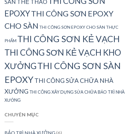
THI CÔNG SƠN
SÂN THỂ THAO
EPOXY
THI CÔNG SƠN EPOXY
CHO SÀN
THI CÔNG SƠN EPOXY CHO SÀN THỰC
THI CÔNG SƠN KẺ VẠCH
PHẨM
THI CÔNG SƠN KẺ VẠCH KHO
THI CÔNG SƠN SÀN
XƯỞNG
EPOXY
THI CÔNG SỬA CHỮA NHÀ
XƯỞNG
THI CÔNG XÂY DỰNG SỬA CHỮA BẢO TRÌ NHÀ
XƯỞNG
CHUYÊN MỤC
BẢO TRÌ NHÀ XƯỞNG
(6)