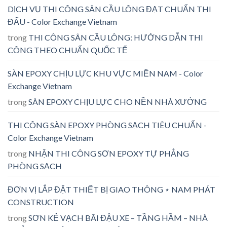
DỊCH VỤ THI CÔNG SÂN CẦU LÔNG ĐẠT CHUẨN THI
ĐẤU - Color Exchange Vietnam
trong
THI CÔNG SÂN CẦU LÔNG: HƯỚNG DẪN THI
CÔNG THEO CHUẨN QUỐC TẾ
SÀN EPOXY CHỊU LỰC KHU VỰC MIỀN NAM - Color
Exchange Vietnam
trong
SÀN EPOXY CHỊU LỰC CHO NỀN NHÀ XƯỞNG
THI CÔNG SÀN EPOXY PHÒNG SẠCH TIÊU CHUẨN -
Color Exchange Vietnam
trong
NHẬN THI CÔNG SƠN EPOXY TỰ PHẲNG
PHÒNG SẠCH
ĐƠN VỊ LẮP ĐẶT THIẾT BỊ GIAO THÔNG ⋆ NAM PHÁT
CONSTRUCTION
trong
SƠN KẺ VẠCH BÃI ĐẬU XE – TẦNG HẦM – NHÀ