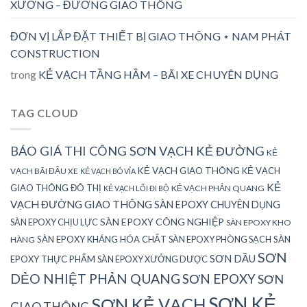
XƯỞNG – ĐƯỜNG GIAO THÔNG
ĐƠN VỊ LẮP ĐẶT THIẾT BỊ GIAO THÔNG ⋆ NAM PHÁT
CONSTRUCTION
trong
KẺ VẠCH TẦNG HẦM – BÃI XE CHUYÊN DỤNG
TAG CLOUD
BÁO GIÁ THI CÔNG SƠN VẠCH KẺ ĐƯỜNG
KẺ
KẺ VẠCH GIAO THÔNG
KẺ VẠCH
VẠCH BÃI ĐẬU XE
KẺ VẠCH BÓ VỈA
KẺ
GIAO THÔNG ĐÔ THỊ
KẺ VẠCH PHẢN QUANG
KẺ VẠCH LỐI ĐI BỘ
VẠCH ĐƯỜNG GIAO THÔNG
SÀN EPOXY CHUYÊN DỤNG
SÀN EPOXY CÔNG NGHIỆP
SÀN EPOXY CHỊU LỰC
SÀN EPOXY KHO
SÀN EPOXY KHÁNG HÓA CHẤT
SÀN EPOXY PHÒNG SẠCH
SÀN
HÀNG
SƠN
SƠN DẦU
EPOXY THỰC PHẨM
SÀN EPOXY XƯỞNG DƯỢC
DẺO NHIỆT PHẢN QUANG
SƠN EPOXY
SƠN
SƠN KẺ
SƠN KẺ VẠCH
GIAO THÔNG