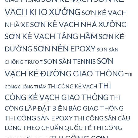
VẠCH KHO XƯỞNG
SƠN KẺ VẠCH
SƠN KẺ VẠCH NHÀ XƯỞNG
NHÀ XE
SƠN KẺ VẠCH TẦNG HẦM
SƠN KẺ
SƠN NỀN EPOXY
ĐƯỜNG
SƠN SÀN
SƠN
SƠN SÂN TENNIS
CHỐNG TRƯỢT
VẠCH KẺ ĐƯỜNG GIAO THÔNG
THI
THI
THI CÔNG KẺ VẠCH
CÔNG CHỐNG THẤM
CÔNG KẺ VẠCH GIAO THÔNG
THI
CÔNG LẮP ĐẶT BIỂN BÁO GIAO THÔNG
THI CÔNG SÀN EPOXY
THI CÔNG SÂN CẦU
LÔNG THEO CHUẨN QUỐC TẾ
THI CÔNG