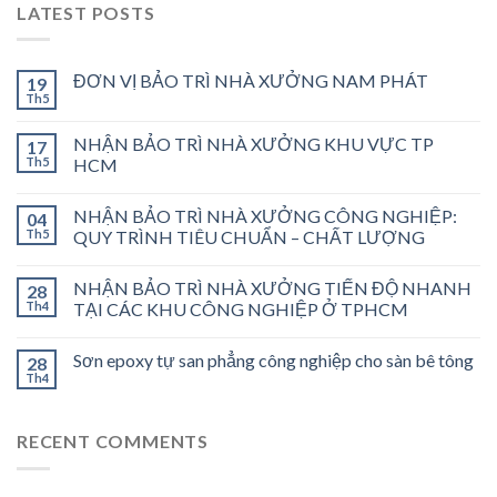
LATEST POSTS
ĐƠN VỊ BẢO TRÌ NHÀ XƯỞNG NAM PHÁT
19
Th5
NHẬN BẢO TRÌ NHÀ XƯỞNG KHU VỰC TP
17
Th5
HCM
NHẬN BẢO TRÌ NHÀ XƯỞNG CÔNG NGHIỆP:
04
Th5
QUY TRÌNH TIÊU CHUẨN – CHẤT LƯỢNG
NHẬN BẢO TRÌ NHÀ XƯỞNG TIẾN ĐỘ NHANH
28
Th4
TẠI CÁC KHU CÔNG NGHIỆP Ở TPHCM
Sơn epoxy tự san phẳng công nghiệp cho sàn bê tông
28
Th4
RECENT COMMENTS