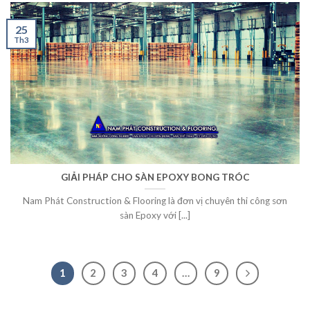
25
Th3
GIẢI PHÁP CHO SÀN EPOXY BONG TRÓC
Nam Phát Construction & Flooring là đơn vị chuyên thi công sơn
sàn Epoxy với [...]
1
2
3
4
…
9