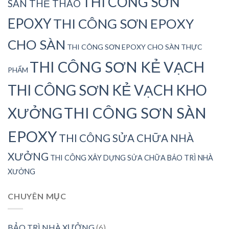
THI CÔNG SƠN
SÂN THỂ THAO
EPOXY
THI CÔNG SƠN EPOXY
CHO SÀN
THI CÔNG SƠN EPOXY CHO SÀN THỰC
THI CÔNG SƠN KẺ VẠCH
PHẨM
THI CÔNG SƠN KẺ VẠCH KHO
THI CÔNG SƠN SÀN
XƯỞNG
EPOXY
THI CÔNG SỬA CHỮA NHÀ
XƯỞNG
THI CÔNG XÂY DỰNG SỬA CHỮA BẢO TRÌ NHÀ
XƯỞNG
CHUYÊN MỤC
BẢO TRÌ NHÀ XƯỞNG
(6)