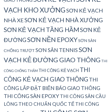
GIAO THÔNG
VẠCH KHO XƯỞNG
SƠN KẺ VẠCH
SƠN KẺ VẠCH NHÀ XƯỞNG
NHÀ XE
SƠN KẺ VẠCH TẦNG HẦM
SƠN KẺ
SƠN NỀN EPOXY
ĐƯỜNG
SƠN SÀN
SƠN
SƠN SÂN TENNIS
CHỐNG TRƯỢT
VẠCH KẺ ĐƯỜNG GIAO THÔNG
THI
THI
THI CÔNG KẺ VẠCH
CÔNG CHỐNG THẤM
CÔNG KẺ VẠCH GIAO THÔNG
THI
CÔNG LẮP ĐẶT BIỂN BÁO GIAO THÔNG
THI CÔNG SÀN EPOXY
THI CÔNG SÂN CẦU
LÔNG THEO CHUẨN QUỐC TẾ
THI CÔNG