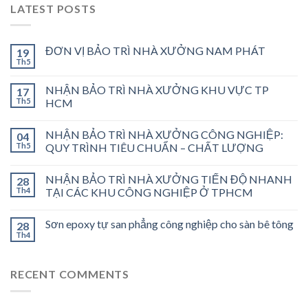
LATEST POSTS
ĐƠN VỊ BẢO TRÌ NHÀ XƯỞNG NAM PHÁT
19
Th5
NHẬN BẢO TRÌ NHÀ XƯỞNG KHU VỰC TP
17
Th5
HCM
NHẬN BẢO TRÌ NHÀ XƯỞNG CÔNG NGHIỆP:
04
Th5
QUY TRÌNH TIÊU CHUẨN – CHẤT LƯỢNG
NHẬN BẢO TRÌ NHÀ XƯỞNG TIẾN ĐỘ NHANH
28
Th4
TẠI CÁC KHU CÔNG NGHIỆP Ở TPHCM
Sơn epoxy tự san phẳng công nghiệp cho sàn bê tông
28
Th4
RECENT COMMENTS