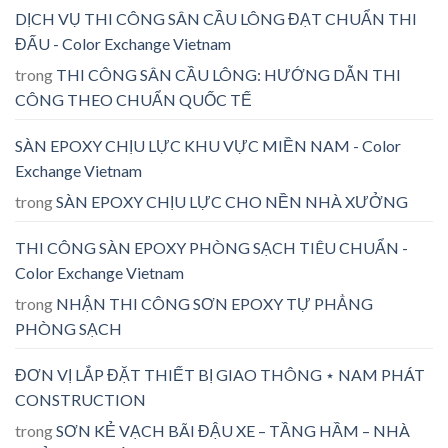
DỊCH VỤ THI CÔNG SÂN CẦU LÔNG ĐẠT CHUẨN THI
ĐẤU - Color Exchange Vietnam
trong
THI CÔNG SÂN CẦU LÔNG: HƯỚNG DẪN THI
CÔNG THEO CHUẨN QUỐC TẾ
SÀN EPOXY CHỊU LỰC KHU VỰC MIỀN NAM - Color
Exchange Vietnam
trong
SÀN EPOXY CHỊU LỰC CHO NỀN NHÀ XƯỞNG
THI CÔNG SÀN EPOXY PHÒNG SẠCH TIÊU CHUẨN -
Color Exchange Vietnam
trong
NHẬN THI CÔNG SƠN EPOXY TỰ PHẲNG
PHÒNG SẠCH
ĐƠN VỊ LẮP ĐẶT THIẾT BỊ GIAO THÔNG ⋆ NAM PHÁT
CONSTRUCTION
trong
SƠN KẺ VẠCH BÃI ĐẬU XE – TẦNG HẦM – NHÀ