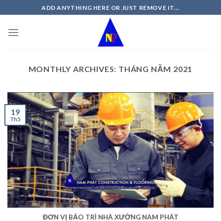
Skip
ADD ANYTHING HERE OR JUST REMOVE IT...
to
content
MONTHLY ARCHIVES:
THÁNG NĂM 2021
19
Th5
ĐƠN VỊ BẢO TRÌ NHÀ XƯỞNG NAM PHÁT