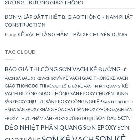
XƯỞNG – ĐƯỜNG GIAO THÔNG
ĐƠN VỊ LẮP ĐẶT THIẾT BỊ GIAO THÔNG ⋆ NAM PHÁT
CONSTRUCTION
trong
KẺ VẠCH TẦNG HẦM – BÃI XE CHUYÊN DỤNG
TAG CLOUD
BÁO GIÁ THI CÔNG SƠN VẠCH KẺ ĐƯỜNG
KẺ
KẺ VẠCH GIAO THÔNG
KẺ VẠCH
VẠCH BÃI ĐẬU XE
KẺ VẠCH BÓ VỈA
KẺ
GIAO THÔNG ĐÔ THỊ
KẺ VẠCH PHẢN QUANG
KẺ VẠCH LỐI ĐI BỘ
VẠCH ĐƯỜNG GIAO THÔNG
SÀN EPOXY CHUYÊN DỤNG
SÀN EPOXY CÔNG NGHIỆP
SÀN EPOXY CHỊU LỰC
SÀN EPOXY KHO
SÀN EPOXY KHÁNG HÓA CHẤT
SÀN EPOXY PHÒNG SẠCH
SÀN
HÀNG
SƠN
SƠN DẦU
EPOXY THỰC PHẨM
SÀN EPOXY XƯỞNG DƯỢC
DẺO NHIỆT PHẢN QUANG
SƠN EPOXY
SƠN
SƠN KẺ
SƠN KẺ VẠCH