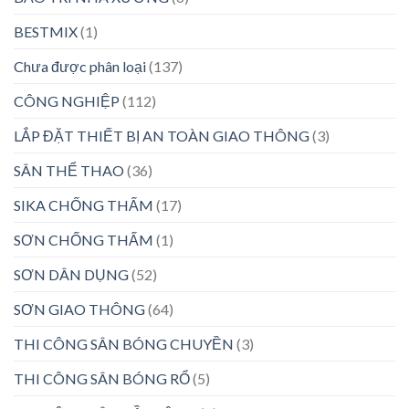
BESTMIX
(1)
Chưa được phân loại
(137)
CÔNG NGHIỆP
(112)
LẮP ĐẶT THIẾT BỊ AN TOÀN GIAO THÔNG
(3)
SÂN THỂ THAO
(36)
SIKA CHỐNG THẤM
(17)
SƠN CHỐNG THẤM
(1)
SƠN DÂN DỤNG
(52)
SƠN GIAO THÔNG
(64)
THI CÔNG SÂN BÓNG CHUYỀN
(3)
THI CÔNG SÂN BÓNG RỔ
(5)