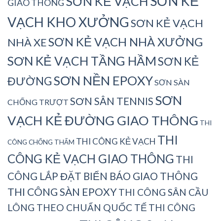
SƠN KẺ
SƠN KẺ VẠCH
GIAO THÔNG
VẠCH KHO XƯỞNG
SƠN KẺ VẠCH
SƠN KẺ VẠCH NHÀ XƯỞNG
NHÀ XE
SƠN KẺ VẠCH TẦNG HẦM
SƠN KẺ
SƠN NỀN EPOXY
ĐƯỜNG
SƠN SÀN
SƠN
SƠN SÂN TENNIS
CHỐNG TRƯỢT
VẠCH KẺ ĐƯỜNG GIAO THÔNG
THI
THI
THI CÔNG KẺ VẠCH
CÔNG CHỐNG THẤM
CÔNG KẺ VẠCH GIAO THÔNG
THI
CÔNG LẮP ĐẶT BIỂN BÁO GIAO THÔNG
THI CÔNG SÀN EPOXY
THI CÔNG SÂN CẦU
LÔNG THEO CHUẨN QUỐC TẾ
THI CÔNG