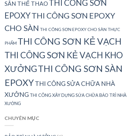
THI CÔNG SƠN
SÂN THỂ THAO
EPOXY
THI CÔNG SƠN EPOXY
CHO SÀN
THI CÔNG SƠN EPOXY CHO SÀN THỰC
THI CÔNG SƠN KẺ VẠCH
PHẨM
THI CÔNG SƠN KẺ VẠCH KHO
THI CÔNG SƠN SÀN
XƯỞNG
EPOXY
THI CÔNG SỬA CHỮA NHÀ
XƯỞNG
THI CÔNG XÂY DỰNG SỬA CHỮA BẢO TRÌ NHÀ
XƯỞNG
CHUYÊN MỤC