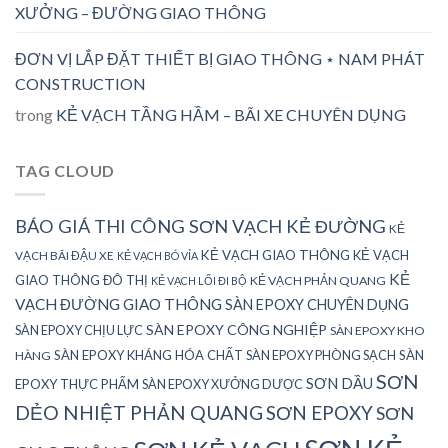
XƯỞNG – ĐƯỜNG GIAO THÔNG
ĐƠN VỊ LẮP ĐẶT THIẾT BỊ GIAO THÔNG ⋆ NAM PHÁT
CONSTRUCTION
trong
KẺ VẠCH TẦNG HẦM – BÃI XE CHUYÊN DỤNG
TAG CLOUD
BÁO GIÁ THI CÔNG SƠN VẠCH KẺ ĐƯỜNG
KẺ
KẺ VẠCH GIAO THÔNG
KẺ VẠCH
VẠCH BÃI ĐẬU XE
KẺ VẠCH BÓ VỈA
KẺ
GIAO THÔNG ĐÔ THỊ
KẺ VẠCH PHẢN QUANG
KẺ VẠCH LỐI ĐI BỘ
VẠCH ĐƯỜNG GIAO THÔNG
SÀN EPOXY CHUYÊN DỤNG
SÀN EPOXY CÔNG NGHIỆP
SÀN EPOXY CHỊU LỰC
SÀN EPOXY KHO
SÀN EPOXY KHÁNG HÓA CHẤT
SÀN EPOXY PHÒNG SẠCH
SÀN
HÀNG
SƠN
SƠN DẦU
EPOXY THỰC PHẨM
SÀN EPOXY XƯỞNG DƯỢC
DẺO NHIỆT PHẢN QUANG
SƠN EPOXY
SƠN