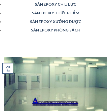
SÀN EPOXY CHỊU LỰC
SÀN EPOXY THỰC PHẨM
SÀN EPOXY XƯỞNG DƯỢC
SÀN EPOXY PHÒNG SẠCH
28
Th4