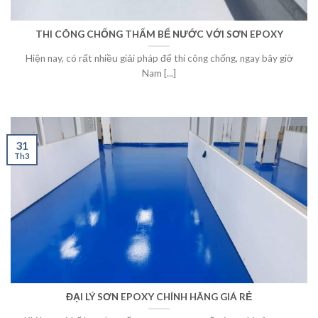
THI CÔNG CHỐNG THẤM BỂ NƯỚC VỚI SƠN EPOXY
Hiện nay, có rất nhiều giải pháp để thi công chống, ngay bây giờ
Nam [...]
31
Th3
ĐẠI LÝ SƠN EPOXY CHÍNH HÃNG GIÁ RẺ