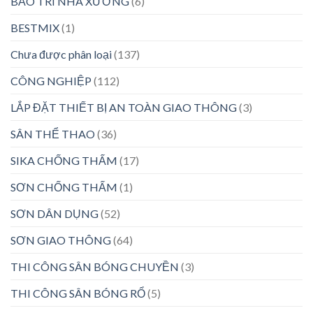
BẢO TRÌ NHÀ XƯỞNG
(6)
BESTMIX
(1)
Chưa được phân loại
(137)
CÔNG NGHIỆP
(112)
LẮP ĐẶT THIẾT BỊ AN TOÀN GIAO THÔNG
(3)
SÂN THỂ THAO
(36)
SIKA CHỐNG THẤM
(17)
SƠN CHỐNG THẤM
(1)
SƠN DÂN DỤNG
(52)
SƠN GIAO THÔNG
(64)
THI CÔNG SÂN BÓNG CHUYỀN
(3)
THI CÔNG SÂN BÓNG RỔ
(5)