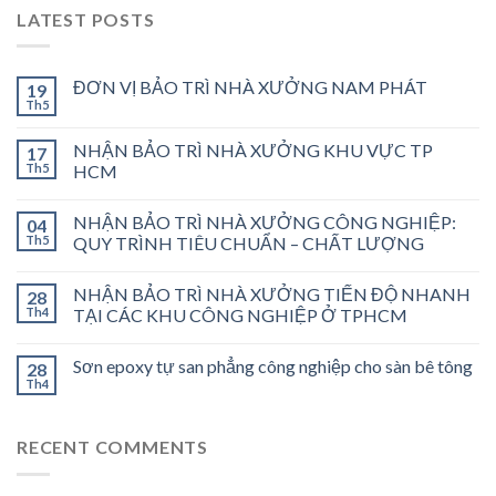
LATEST POSTS
ĐƠN VỊ BẢO TRÌ NHÀ XƯỞNG NAM PHÁT
19
Th5
NHẬN BẢO TRÌ NHÀ XƯỞNG KHU VỰC TP
17
Th5
HCM
NHẬN BẢO TRÌ NHÀ XƯỞNG CÔNG NGHIỆP:
04
Th5
QUY TRÌNH TIÊU CHUẨN – CHẤT LƯỢNG
NHẬN BẢO TRÌ NHÀ XƯỞNG TIẾN ĐỘ NHANH
28
Th4
TẠI CÁC KHU CÔNG NGHIỆP Ở TPHCM
Sơn epoxy tự san phẳng công nghiệp cho sàn bê tông
28
Th4
RECENT COMMENTS