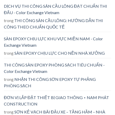
DỊCH VỤ THI CÔNG SÂN CẦU LÔNG ĐẠT CHUẨN THI
ĐẤU - Color Exchange Vietnam
trong
THI CÔNG SÂN CẦU LÔNG: HƯỚNG DẪN THI
CÔNG THEO CHUẨN QUỐC TẾ
SÀN EPOXY CHỊU LỰC KHU VỰC MIỀN NAM - Color
Exchange Vietnam
trong
SÀN EPOXY CHỊU LỰC CHO NỀN NHÀ XƯỞNG
THI CÔNG SÀN EPOXY PHÒNG SẠCH TIÊU CHUẨN -
Color Exchange Vietnam
trong
NHẬN THI CÔNG SƠN EPOXY TỰ PHẲNG
PHÒNG SẠCH
ĐƠN VỊ LẮP ĐẶT THIẾT BỊ GIAO THÔNG ⋆ NAM PHÁT
CONSTRUCTION
trong
SƠN KẺ VẠCH BÃI ĐẬU XE – TẦNG HẦM – NHÀ