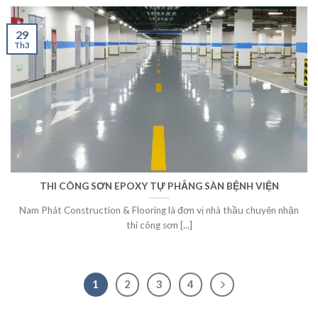
29
Th3
THI CÔNG SƠN EPOXY TỰ PHẲNG SÀN BỆNH VIỆN
Nam Phát Construction & Flooring là đơn vị nhà thầu chuyên nhận
thi công sơn [...]
1
2
3
4