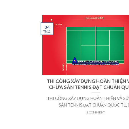
04
Th11
THI CÔNG XÂY DỰNG HOÀN THIỆN 
CHỮA SÂN TENNIS ĐẠT CHUẨN QU
THI CÔNG XÂY DỰNG HOÀN THIỆN VÀ S
SÂN TENNIS ĐẠT CHUẨN QUỐC TẾ, [..
1 COMMENT