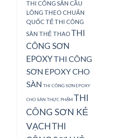
THI CÔNG SÂN CẦU
LÔNG THEO CHUẨN
QUỐC TẾ
THI CÔNG
THI
SÂN THỂ THAO
CÔNG SƠN
EPOXY
THI CÔNG
SƠN EPOXY CHO
SÀN
THI CÔNG SƠN EPOXY
THI
CHO SÀN THỰC PHẨM
CÔNG SƠN KẺ
VẠCH
THI