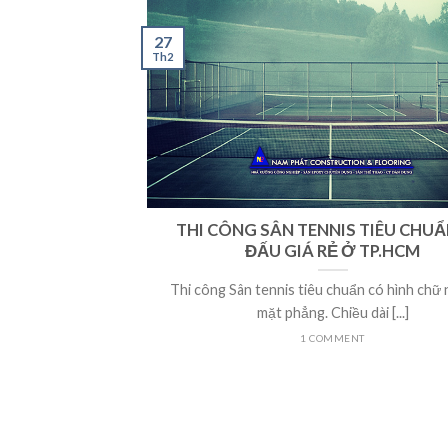
27
Th2
THI CÔNG SÂN TENNIS TIÊU CHUẨ
ĐẤU GIÁ RẺ Ở TP.HCM
Thi công Sân tennis tiêu chuẩn có hình chữ 
mặt phẳng. Chiều dài [...]
1 COMMENT