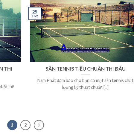
25
Th2
N THI
SÂN TENNIS TIÊU CHUẨN THI ĐẤU
Nam Phát đảm bảo cho bạn có một sân tennis chất
nhật, bề
lượng kỹ thuật chuẩn [...]
1
2