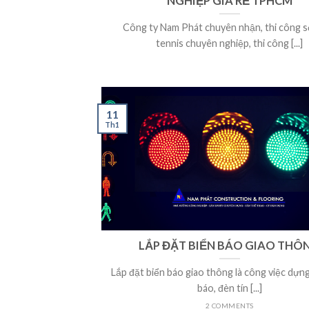
NGHIỆP GIÁ RẺ TPHCM
Công ty Nam Phát chuyên nhận, thi công s
tennis chuyên nghiệp, thi công [...]
11
Th1
LẮP ĐẶT BIỂN BÁO GIAO THÔ
Lắp đặt biển báo giao thông là công việc dựng
báo, đèn tín [...]
2 COMMENTS