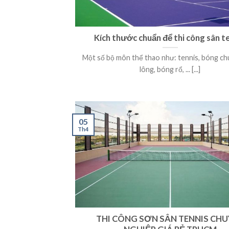
Kích thước chuẩn để thi công sân t
Một số bộ môn thể thao như: tennis, bóng ch
lông, bóng rổ, ... [...]
05
Th4
THI CÔNG SƠN SÂN TENNIS CH