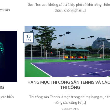
Sơn Terraco không cát là 1 lớp phủ có khả năng chố
ơn sân
thấm, chống phai [...]
15
Th1
HẠNG MỤC THI CÔNG SÂN TENNIS VÀ CÁ
NG
THI CÔNG
 các biển
Thi công sân Tennis là một trong những hạng mục th
công của công ty [...]
8 COMMENTS