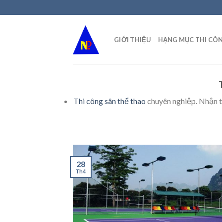
Skip
to
content
GIỚI THIỆU
HẠNG MỤC THI CÔ
Thi công sân thể thao
chuyên nghiệp. Nhận th
28
Th4