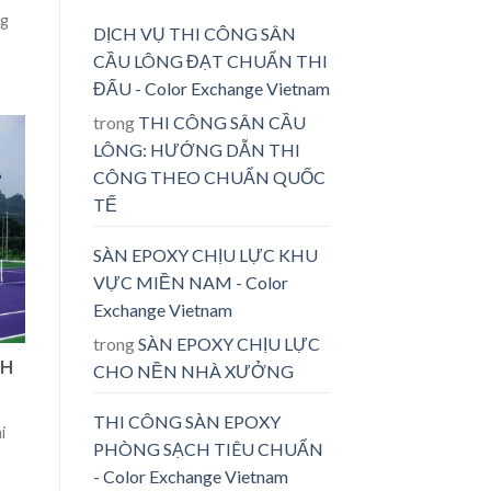
ng
DỊCH VỤ THI CÔNG SÂN
CẦU LÔNG ĐẠT CHUẨN THI
ĐẤU - Color Exchange Vietnam
trong
THI CÔNG SÂN CẦU
LÔNG: HƯỚNG DẪN THI
CÔNG THEO CHUẨN QUỐC
TẾ
SÀN EPOXY CHỊU LỰC KHU
VỰC MIỀN NAM - Color
Exchange Vietnam
trong
SÀN EPOXY CHỊU LỰC
CH
CHO NỀN NHÀ XƯỞNG
THI CÔNG SÀN EPOXY
i
PHÒNG SẠCH TIÊU CHUẨN
- Color Exchange Vietnam