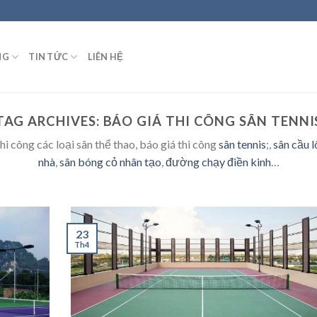
NG
TIN TỨC
LIÊN HỆ
TAG ARCHIVES:
BÁO GIÁ THI CÔNG SÂN TENNI
i công các loại sân thể thao, báo giá thi công
sân tennis
;,
sân cầu 
nhà
,
sân bóng cỏ nhân tạo
,
đường chạy điền kinh
…
23
Th4