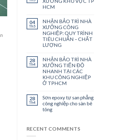
XƯỞNG KHU VỰC TP
HCM
NHẬN BẢO TRÌ NHÀ
04
Th5
XƯỞNG CÔNG
NGHIỆP: QUY TRÌNH
ận
TIÊU CHUẨN – CHẤT
LƯỢNG
NHẬN BẢO TRÌ NHÀ
28
Th4
XƯỞNG TIẾN ĐỘ
NHANH TẠI CÁC
KHU CÔNG NGHIỆP
Ở TPHCM
Sơn epoxy tự san phẳng
28
Th4
công nghiệp cho sàn bê
tông
RECENT COMMENTS