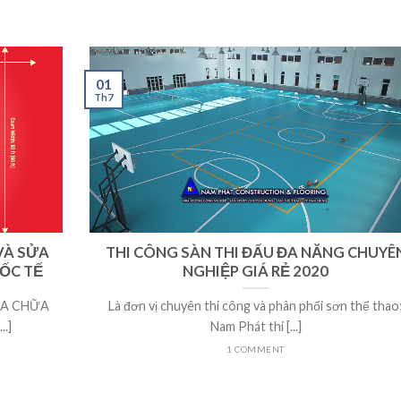
01
Th7
VÀ SỬA
THI CÔNG SÀN THI ĐẤU ĐA NĂNG CHUYÊ
ỐC TẾ
NGHIỆP GIÁ RẺ 2020
ỬA CHỮA
Là đơn vị chuyên thi công và phân phối sơn thể thao
.]
Nam Phát thi [...]
1 COMMENT