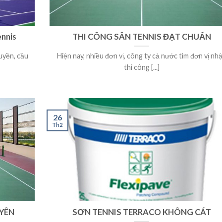
ennis
THI CÔNG SÂN TENNIS ĐẠT CHUẨN
uyền, cầu
Hiện nay, nhiều đơn vị, công ty cả nước tìm đơn vị nh
thi công [...]
26
Th2
UYÊN
SƠN TENNIS TERRACO KHÔNG CÁT