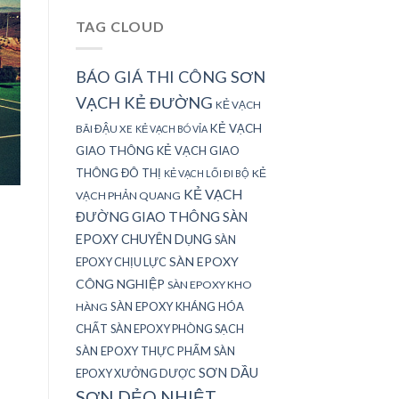
TAG CLOUD
BÁO GIÁ THI CÔNG SƠN
VẠCH KẺ ĐƯỜNG
KẺ VẠCH
KẺ VẠCH
BÃI ĐẬU XE
KẺ VẠCH BÓ VỈA
GIAO THÔNG
KẺ VẠCH GIAO
THÔNG ĐÔ THỊ
KẺ
KẺ VẠCH LỐI ĐI BỘ
KẺ VẠCH
VẠCH PHẢN QUANG
ĐƯỜNG GIAO THÔNG
SÀN
EPOXY CHUYÊN DỤNG
SÀN
SÀN EPOXY
EPOXY CHỊU LỰC
CÔNG NGHIỆP
SÀN EPOXY KHO
SÀN EPOXY KHÁNG HÓA
HÀNG
CHẤT
SÀN EPOXY PHÒNG SẠCH
SÀN EPOXY THỰC PHẨM
SÀN
SƠN DẦU
EPOXY XƯỞNG DƯỢC
SƠN DẺO NHIỆT