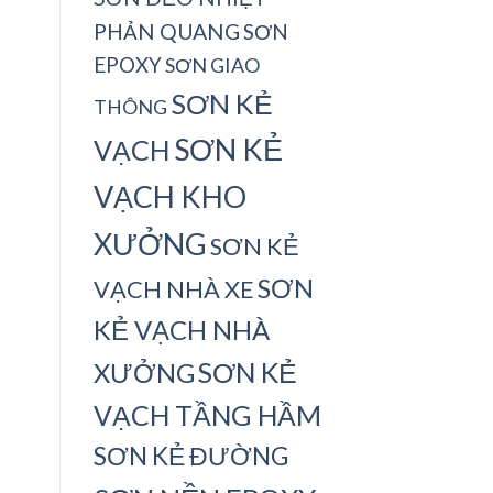
PHẢN QUANG
SƠN
EPOXY
SƠN GIAO
SƠN KẺ
THÔNG
SƠN KẺ
VẠCH
VẠCH KHO
XƯỞNG
SƠN KẺ
SƠN
VẠCH NHÀ XE
KẺ VẠCH NHÀ
SƠN KẺ
XƯỞNG
VẠCH TẦNG HẦM
SƠN KẺ ĐƯỜNG