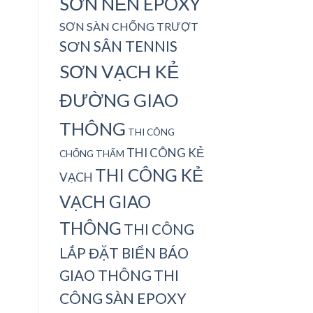
SƠN NỀN EPOXY
SƠN SÀN CHỐNG TRƯỢT
SƠN SÂN TENNIS
SƠN VẠCH KẺ
ĐƯỜNG GIAO
THÔNG
THI CÔNG
THI CÔNG KẺ
CHỐNG THẤM
THI CÔNG KẺ
VẠCH
VẠCH GIAO
THÔNG
THI CÔNG
LẮP ĐẶT BIỂN BÁO
THI
GIAO THÔNG
CÔNG SÀN EPOXY