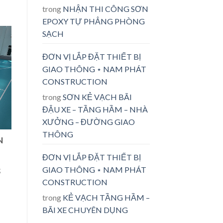
trong
NHẬN THI CÔNG SƠN
EPOXY TỰ PHẲNG PHÒNG
SẠCH
ĐƠN VỊ LẮP ĐẶT THIẾT BỊ
GIAO THÔNG ⋆ NAM PHÁT
CONSTRUCTION
trong
SƠN KẺ VẠCH BÃI
ĐẬU XE – TẦNG HẦM – NHÀ
XƯỞNG – ĐƯỜNG GIAO
THÔNG
N
ĐƠN VỊ LẮP ĐẶT THIẾT BỊ
GIAO THÔNG ⋆ NAM PHÁT
;
CONSTRUCTION
trong
KẺ VẠCH TẦNG HẦM –
BÃI XE CHUYÊN DỤNG