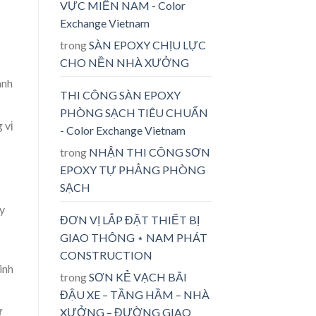
VỰC MIỀN NAM - Color
Exchange Vietnam
trong
SÀN EPOXY CHỊU LỰC
CHO NỀN NHÀ XƯỞNG
anh
THI CÔNG SÀN EPOXY
PHÒNG SẠCH TIÊU CHUẨN
 vị
- Color Exchange Vietnam
trong
NHẬN THI CÔNG SƠN
EPOXY TỰ PHẲNG PHÒNG
SẠCH
uy
ĐƠN VỊ LẮP ĐẶT THIẾT BỊ
GIAO THÔNG ⋆ NAM PHÁT
CONSTRUCTION
inh
trong
SƠN KẺ VẠCH BÃI
ĐẬU XE – TẦNG HẦM – NHÀ
ừ
XƯỞNG – ĐƯỜNG GIAO