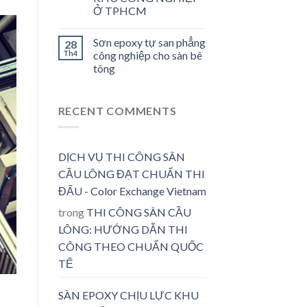
Ở TPHCM
Sơn epoxy tự san phẳng
28
Th4
công nghiệp cho sàn bê
tông
RECENT COMMENTS
DỊCH VỤ THI CÔNG SÂN
CẦU LÔNG ĐẠT CHUẨN THI
ĐẤU - Color Exchange Vietnam
trong
THI CÔNG SÂN CẦU
LÔNG: HƯỚNG DẪN THI
CÔNG THEO CHUẨN QUỐC
TẾ
SÀN EPOXY CHỊU LỰC KHU