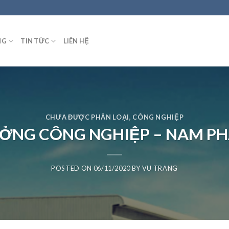
NG
TIN TỨC
LIÊN HỆ
CHƯA ĐƯỢC PHÂN LOẠI
,
CÔNG NGHIỆP
ỞNG CÔNG NGHIỆP – NAM P
POSTED ON
06/11/2020
BY
VU TRANG