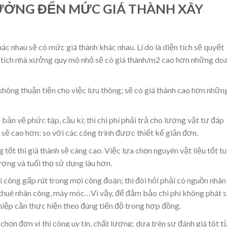
ƯỞNG ĐẾN MỨC GIÁ THÀNH XÂY
c nhau sẽ có mức giá thành khác nhau. Lí do là diện tích sẽ quyết
ện tích nhà xưởng quy mô nhỏ sẽ có giá thành/m2 cao hơn những do
không thuận tiện cho việc lưu thông; sẽ có giá thành cao hơn những
bản vẽ phức tạp, cầu kì; thì chi phí phải trả cho lượng vật tư đáp
sẽ cao hơn; so với các công trình được thiết kế giản đơn.
g tốt thì giá thành sẽ càng cao. Việc lựa chọn nguyên vật liệu tốt t
ng và tuổi thọ sử dụng lâu hơn.
i công gấp rút trong mọi công đoạn; thì đòi hỏi phải có nguồn nhân
ể thuê nhân công, máy móc…Vì vậy, để đảm bảo chi phí không phát s
ghiệp cần thực hiện theo đúng tiến độ trong hợp đồng.
chọn đơn vị thi công uy tín, chất lượng; dựa trên sự đánh giá tôt t