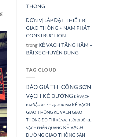
THÔNG
ng
ĐƠN VỊ LẮP ĐẶT THIẾT BỊ
GIAO THÔNG ⋆ NAM PHÁT
CONSTRUCTION
trong
KẺ VẠCH TẦNG HẦM –
BÃI XE CHUYÊN DỤNG
TAG CLOUD
BÁO GIÁ THI CÔNG SƠN
VẠCH KẺ ĐƯỜNG
KẺ VẠCH
KẺ VẠCH
BÃI ĐẬU XE
KẺ VẠCH BÓ VỈA
GIAO THÔNG
KẺ VẠCH GIAO
THÔNG ĐÔ THỊ
KẺ
KẺ VẠCH LỐI ĐI BỘ
KẺ VẠCH
VẠCH PHẢN QUANG
ĐƯỜNG GIAO THÔNG
SÀN