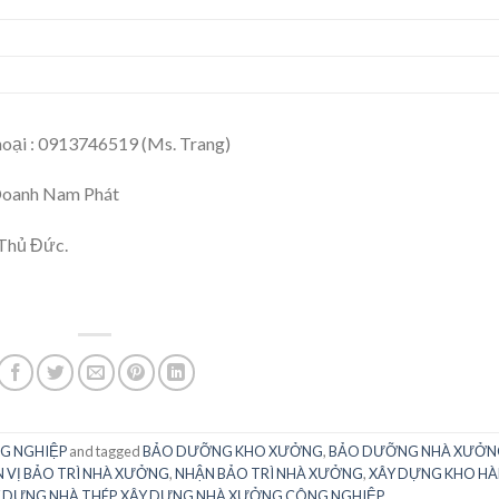
 thoại : 0913746519 (Ms. Trang)
 Doanh Nam Phát
 Thủ Đức.
G NGHIỆP
and tagged
BẢO DƯỠNG KHO XƯỞNG
,
BẢO DƯỠNG NHÀ XƯỞN
 VỊ BẢO TRÌ NHÀ XƯỞNG
,
NHẬN BẢO TRÌ NHÀ XƯỞNG
,
XÂY DỰNG KHO H
 DỰNG NHÀ THÉP
,
XÂY DỰNG NHÀ XƯỞNG CÔNG NGHIỆP
.