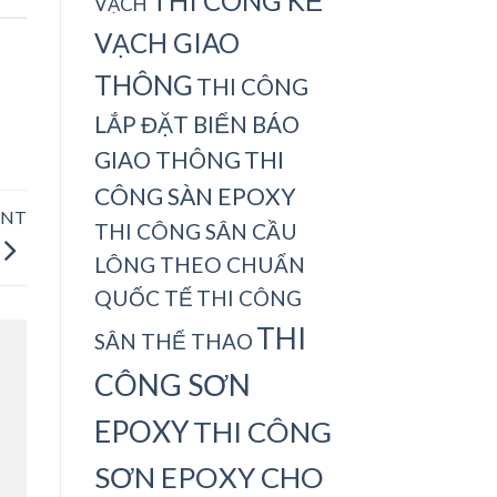
THI CÔNG KẺ
VẠCH
VẠCH GIAO
THÔNG
THI CÔNG
LẮP ĐẶT BIỂN BÁO
THI
GIAO THÔNG
CÔNG SÀN EPOXY
INT
THI CÔNG SÂN CẦU
LÔNG THEO CHUẨN
QUỐC TẾ
THI CÔNG
THI
SÂN THỂ THAO
CÔNG SƠN
EPOXY
THI CÔNG
SƠN EPOXY CHO