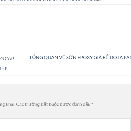
TỔNG QUAN VỀ SƠN EPOXY GIÁ RẺ DOTA PA
G CẤP
IỆP
ng khai.
Các trường bắt buộc được đánh dấu
*