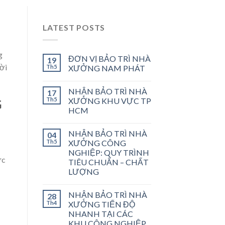
LATEST POSTS
g
ĐƠN VỊ BẢO TRÌ NHÀ
19
hời
Th5
XƯỞNG NAM PHÁT
NHẬN BẢO TRÌ NHÀ
17
Th5
XƯỞNG KHU VỰC TP
G
HCM
NHẬN BẢO TRÌ NHÀ
04
Th5
XƯỞNG CÔNG
NGHIỆP: QUY TRÌNH
ực
TIÊU CHUẨN – CHẤT
LƯỢNG
NHẬN BẢO TRÌ NHÀ
28
Th4
XƯỞNG TIẾN ĐỘ
NHANH TẠI CÁC
KHU CÔNG NGHIỆP