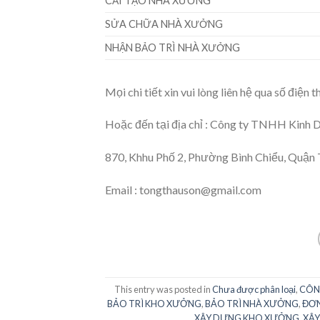
CẢI TẠO NHÀ XƯỞNG
SỬA CHỮA NHÀ XƯỞNG
NHẬN BẢO TRÌ NHÀ XƯỞNG
Mọi chi tiết xin vui lòng liên hệ qua số điện
Hoặc đến tại địa chỉ : Công ty TNHH Kinh
870, Khhu Phố 2, Phường Bình Chiểu, Quận
Email : tongthauson@gmail.com
This entry was posted in
Chưa được phân loại
,
CÔN
BẢO TRÌ KHO XƯỞNG
,
BẢO TRÌ NHÀ XƯỞNG
,
ĐƠN
XÂY DỰNG KHO XƯỞNG
,
XÂY