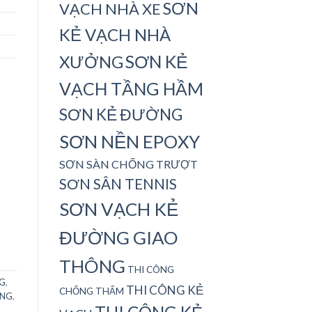
SƠN
VẠCH NHÀ XE
KẺ VẠCH NHÀ
SƠN KẺ
XƯỞNG
VẠCH TẦNG HẦM
SƠN KẺ ĐƯỜNG
SƠN NỀN EPOXY
SƠN SÀN CHỐNG TRƯỢT
SƠN SÂN TENNIS
SƠN VẠCH KẺ
ĐƯỜNG GIAO
THÔNG
THI CÔNG
G
,
THI CÔNG KẺ
CHỐNG THẤM
ÀNG
,