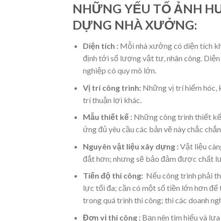
NHỮNG YẾU TỐ ẢNH H
DỰNG NHÀ XƯỞNG:
Diện tích :
Mỗi nhà xưởng có diện tích khá
định tới số lượng vật tư, nhân công. Di
nghiệp có quy mô lớn.
Vị trí công trình:
Những vị trí hiểm hóc, 
trí thuận lợi khác.
Mẫu thiết kế :
Những công trình thiết kế 
ứng đủ yêu cầu các bản vẽ này chắc chắn 
Nguyên vật liệu xây dựng :
Vật liệu càn
đắt hơn; nhưng sẽ bảo đảm được chất lượ
Tiến độ thi công:
Nếu công trình phải th
lực tối đa; cần có một số tiền lớn hơn đ
trong quá trình thi công; thì các doanh n
Đơn vị thi công :
Bạn nên tìm hiểu và lựa 