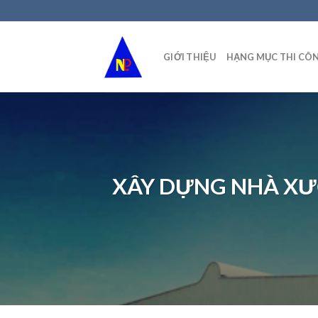
Skip
to
content
GIỚI THIỆU
HẠNG MỤC THI CÔ
XÂY DỰNG NHÀ XƯ