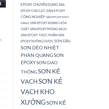
EPOXY CHUYÊN DỤNG
SÀN
SÀN EPOXY
EPOXY CHỊU LỰC
CÔNG NGHIỆP
SÀN EPOXY KHO
SÀN EPOXY KHÁNG HÓA
HÀNG
CHẤT
SÀN EPOXY PHÒNG SẠCH
SÀN EPOXY THỰC PHẨM
SÀN
i
SƠN DẦU
EPOXY XƯỞNG DƯỢC
SƠN DẺO NHIỆT
PHẢN QUANG
SƠN
EPOXY
SƠN GIAO
SƠN KẺ
THÔNG
SƠN KẺ
VẠCH
VẠCH KHO
XƯỞNG
SƠN KẺ