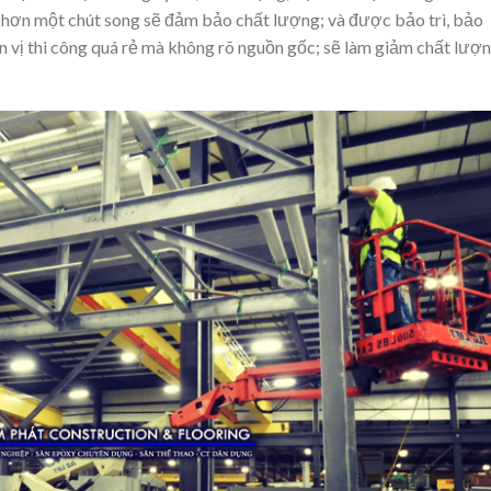
 hơn một chút song sẽ đảm bảo chất lượng; và được bảo trì, bảo
n vị thi công quá rẻ mà không rõ nguồn gốc; sẽ làm giảm chất lượ