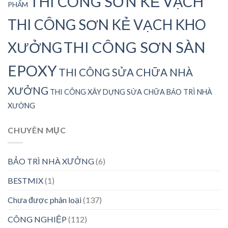
THI CÔNG SƠN KẺ VẠCH
PHẨM
THI CÔNG SƠN KẺ VẠCH KHO
THI CÔNG SƠN SÀN
XƯỞNG
EPOXY
THI CÔNG SỬA CHỮA NHÀ
XƯỞNG
THI CÔNG XÂY DỰNG SỬA CHỮA BẢO TRÌ NHÀ
XƯỞNG
CHUYÊN MỤC
BẢO TRÌ NHÀ XƯỞNG
(6)
BESTMIX
(1)
Chưa được phân loại
(137)
CÔNG NGHIỆP
(112)