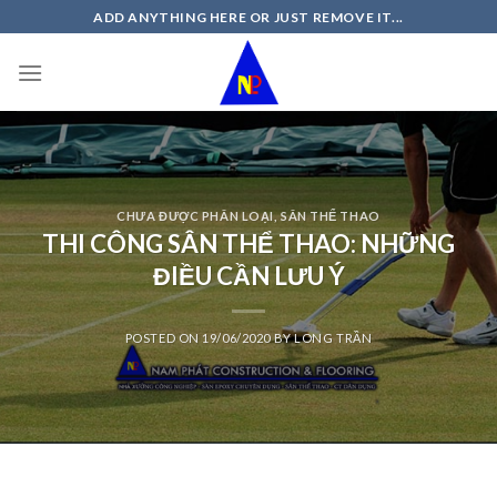
Skip
ADD ANYTHING HERE OR JUST REMOVE IT...
to
content
CHƯA ĐƯỢC PHÂN LOẠI
,
SÂN THỂ THAO
THI CÔNG SÂN THỂ THAO: NHỮNG
ĐIỀU CẦN LƯU Ý
POSTED ON
19/06/2020
BY
LONG TRẦN