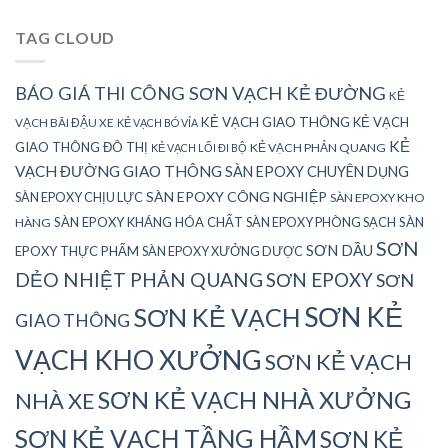
TAG CLOUD
BÁO GIÁ THI CÔNG SƠN VẠCH KẺ ĐƯỜNG
KẺ
KẺ VẠCH GIAO THÔNG
KẺ VẠCH
VẠCH BÃI ĐẬU XE
KẺ VẠCH BÓ VỈA
KẺ
GIAO THÔNG ĐÔ THỊ
KẺ VẠCH PHẢN QUANG
KẺ VẠCH LỐI ĐI BỘ
VẠCH ĐƯỜNG GIAO THÔNG
SÀN EPOXY CHUYÊN DỤNG
SÀN EPOXY CÔNG NGHIỆP
SÀN EPOXY CHỊU LỰC
SÀN EPOXY KHO
SÀN EPOXY KHÁNG HÓA CHẤT
SÀN EPOXY PHÒNG SẠCH
SÀN
HÀNG
SƠN
SƠN DẦU
EPOXY THỰC PHẨM
SÀN EPOXY XƯỞNG DƯỢC
DẺO NHIỆT PHẢN QUANG
SƠN EPOXY
SƠN
SƠN KẺ
SƠN KẺ VẠCH
GIAO THÔNG
VẠCH KHO XƯỞNG
SƠN KẺ VẠCH
SƠN KẺ VẠCH NHÀ XƯỞNG
NHÀ XE
SƠN KẺ VẠCH TẦNG HẦM
SƠN KẺ