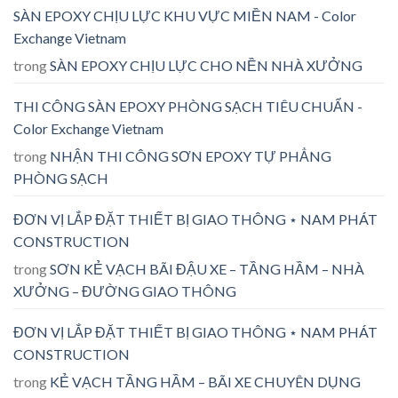
SÀN EPOXY CHỊU LỰC KHU VỰC MIỀN NAM - Color
Exchange Vietnam
trong
SÀN EPOXY CHỊU LỰC CHO NỀN NHÀ XƯỞNG
THI CÔNG SÀN EPOXY PHÒNG SẠCH TIÊU CHUẨN -
Color Exchange Vietnam
trong
NHẬN THI CÔNG SƠN EPOXY TỰ PHẲNG
PHÒNG SẠCH
ĐƠN VỊ LẮP ĐẶT THIẾT BỊ GIAO THÔNG ⋆ NAM PHÁT
CONSTRUCTION
trong
SƠN KẺ VẠCH BÃI ĐẬU XE – TẦNG HẦM – NHÀ
XƯỞNG – ĐƯỜNG GIAO THÔNG
ĐƠN VỊ LẮP ĐẶT THIẾT BỊ GIAO THÔNG ⋆ NAM PHÁT
CONSTRUCTION
trong
KẺ VẠCH TẦNG HẦM – BÃI XE CHUYÊN DỤNG