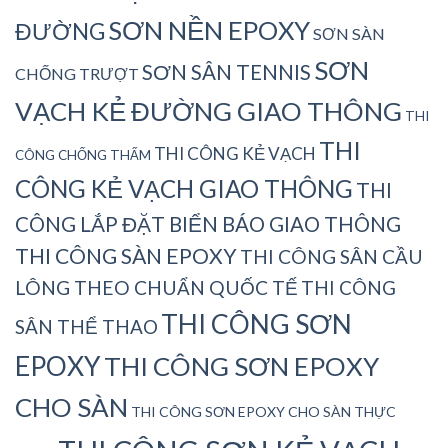
SƠN NỀN EPOXY
ĐƯỜNG
SƠN SÀN
SƠN
SƠN SÂN TENNIS
CHỐNG TRƯỢT
VẠCH KẺ ĐƯỜNG GIAO THÔNG
THI
THI
THI CÔNG KẺ VẠCH
CÔNG CHỐNG THẤM
CÔNG KẺ VẠCH GIAO THÔNG
THI
CÔNG LẮP ĐẶT BIỂN BÁO GIAO THÔNG
THI CÔNG SÀN EPOXY
THI CÔNG SÂN CẦU
LÔNG THEO CHUẨN QUỐC TẾ
THI CÔNG
THI CÔNG SƠN
SÂN THỂ THAO
EPOXY
THI CÔNG SƠN EPOXY
CHO SÀN
THI CÔNG SƠN EPOXY CHO SÀN THỰC