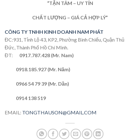
“TẬN TÂM – UY TÍN
CHẤT LƯỢNG – GIÁ CẢ HỢP LÝ”
CÔNG TY TNHH KINH DOANH NAM PHÁT
ĐC:931, Tỉnh Lộ 43, KP2, Phường Bình Chiểu, Quận Thủ
Đức, Thành Phố Hồ Chí Minh.
ĐT:
0917.787.428 (Mr. Nam)
0918.185.927 (Mr. Năm)
0966 54 79 39 (Mr. Dần)
0914 138 519
EMAIL:
TONGTHAUSON@GMAIL.COM