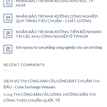
NHẬN BẢO TRÌ NHÀ XƯỞNG KHU VỰC TP
17
Th5
HCM
NHẬN BẢO TRÌ NHÀ XƯỞNG CÔNG NGHIỆP:
04
Th5
QUY TRÌNH TIÊU CHUẨN – CHẤT LƯỢNG
NHẬN BẢO TRÌ NHÀ XƯỞNG TIẾN ĐỘ NHANH
28
Th4
TẠI CÁC KHU CÔNG NGHIỆP Ở TPHCM
Sơn epoxy tự san phẳng công nghiệp cho sàn bê tông
28
Th4
RECENT COMMENTS
DỊCH VỤ THI CÔNG SÂN CẦU LÔNG ĐẠT CHUẨN THI
ĐẤU - Color Exchange Vietnam
trong
THI CÔNG SÂN CẦU LÔNG: HƯỚNG DẪN THI
CÔNG THEO CHUẨN QUỐC TẾ