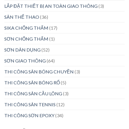
LẮP ĐẶT THIẾT BỊ AN TOÀN GIAO THÔNG
(3)
SÂN THỂ THAO
(36)
SIKA CHỐNG THẤM
(17)
SƠN CHỐNG THẤM
(1)
SƠN DÂN DỤNG
(52)
SƠN GIAO THÔNG
(64)
THI CÔNG SÂN BÓNG CHUYỀN
(3)
THI CÔNG SÂN BÓNG RỔ
(5)
THI CÔNG SÂN CẦU LÔNG
(3)
THI CÔNG SÂN TENNIS
(12)
THI CÔNG SƠN EPOXY
(34)