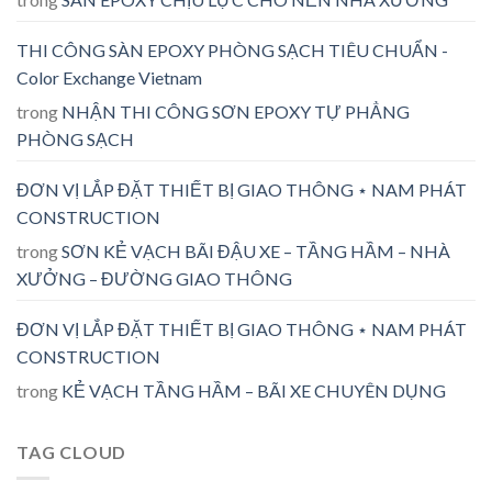
THI CÔNG SÀN EPOXY PHÒNG SẠCH TIÊU CHUẨN -
Color Exchange Vietnam
trong
NHẬN THI CÔNG SƠN EPOXY TỰ PHẲNG
PHÒNG SẠCH
ĐƠN VỊ LẮP ĐẶT THIẾT BỊ GIAO THÔNG ⋆ NAM PHÁT
CONSTRUCTION
trong
SƠN KẺ VẠCH BÃI ĐẬU XE – TẦNG HẦM – NHÀ
XƯỞNG – ĐƯỜNG GIAO THÔNG
ĐƠN VỊ LẮP ĐẶT THIẾT BỊ GIAO THÔNG ⋆ NAM PHÁT
CONSTRUCTION
trong
KẺ VẠCH TẦNG HẦM – BÃI XE CHUYÊN DỤNG
TAG CLOUD