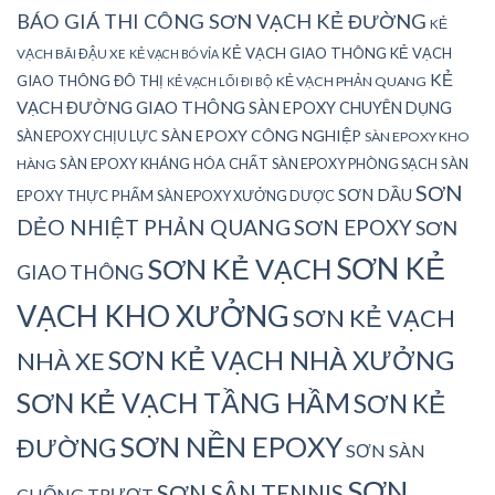
BÁO GIÁ THI CÔNG SƠN VẠCH KẺ ĐƯỜNG
KẺ
KẺ VẠCH GIAO THÔNG
KẺ VẠCH
VẠCH BÃI ĐẬU XE
KẺ VẠCH BÓ VỈA
KẺ
GIAO THÔNG ĐÔ THỊ
KẺ VẠCH PHẢN QUANG
KẺ VẠCH LỐI ĐI BỘ
VẠCH ĐƯỜNG GIAO THÔNG
SÀN EPOXY CHUYÊN DỤNG
SÀN EPOXY CÔNG NGHIỆP
SÀN EPOXY CHỊU LỰC
SÀN EPOXY KHO
SÀN EPOXY KHÁNG HÓA CHẤT
SÀN EPOXY PHÒNG SẠCH
SÀN
HÀNG
SƠN
SƠN DẦU
EPOXY THỰC PHẨM
SÀN EPOXY XƯỞNG DƯỢC
DẺO NHIỆT PHẢN QUANG
SƠN EPOXY
SƠN
SƠN KẺ
SƠN KẺ VẠCH
GIAO THÔNG
VẠCH KHO XƯỞNG
SƠN KẺ VẠCH
SƠN KẺ VẠCH NHÀ XƯỞNG
NHÀ XE
SƠN KẺ VẠCH TẦNG HẦM
SƠN KẺ
SƠN NỀN EPOXY
ĐƯỜNG
SƠN SÀN
SƠN
SƠN SÂN TENNIS
CHỐNG TRƯỢT