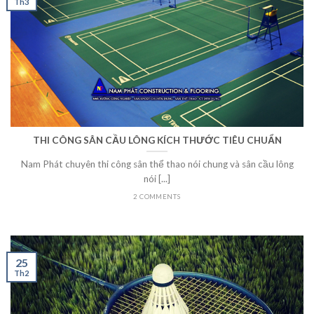
Th3
THI CÔNG SÂN CẦU LÔNG KÍCH THƯỚC TIÊU CHUẨN
Nam Phát chuyên thi công sân thể thao nói chung và sân cầu lông
nói [...]
2 COMMENTS
25
Th2