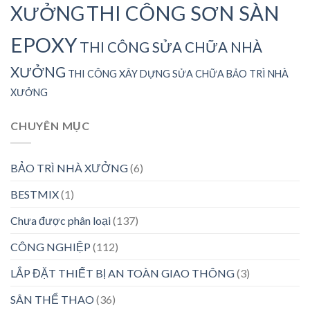
THI CÔNG SƠN SÀN
XƯỞNG
EPOXY
THI CÔNG SỬA CHỮA NHÀ
XƯỞNG
THI CÔNG XÂY DỰNG SỬA CHỮA BẢO TRÌ NHÀ
XƯỞNG
CHUYÊN MỤC
BẢO TRÌ NHÀ XƯỞNG
(6)
BESTMIX
(1)
Chưa được phân loại
(137)
CÔNG NGHIỆP
(112)
LẮP ĐẶT THIẾT BỊ AN TOÀN GIAO THÔNG
(3)
SÂN THỂ THAO
(36)