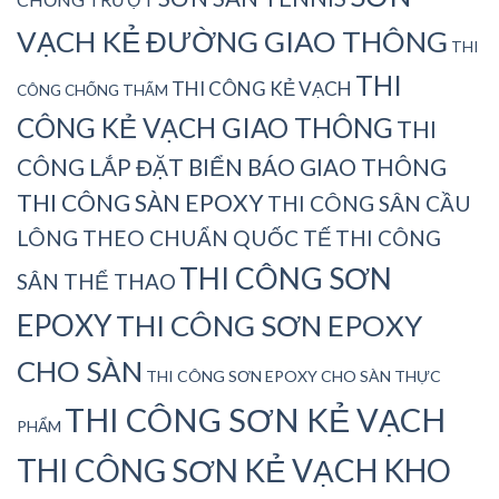
VẠCH KẺ ĐƯỜNG GIAO THÔNG
THI
THI
THI CÔNG KẺ VẠCH
CÔNG CHỐNG THẤM
CÔNG KẺ VẠCH GIAO THÔNG
THI
CÔNG LẮP ĐẶT BIỂN BÁO GIAO THÔNG
THI CÔNG SÀN EPOXY
THI CÔNG SÂN CẦU
LÔNG THEO CHUẨN QUỐC TẾ
THI CÔNG
THI CÔNG SƠN
SÂN THỂ THAO
EPOXY
THI CÔNG SƠN EPOXY
CHO SÀN
THI CÔNG SƠN EPOXY CHO SÀN THỰC
THI CÔNG SƠN KẺ VẠCH
PHẨM
THI CÔNG SƠN KẺ VẠCH KHO