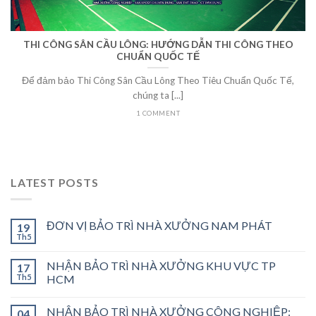
THI CÔNG SÂN CẦU LÔNG: HƯỚNG DẪN THI CÔNG THEO
CHUẨN QUỐC TẾ
Để đảm bảo Thi Công Sân Cầu Lông Theo Tiêu Chuẩn Quốc Tế,
chúng ta [...]
1 COMMENT
LATEST POSTS
ĐƠN VỊ BẢO TRÌ NHÀ XƯỞNG NAM PHÁT
19
Th5
NHẬN BẢO TRÌ NHÀ XƯỞNG KHU VỰC TP
17
Th5
HCM
NHẬN BẢO TRÌ NHÀ XƯỞNG CÔNG NGHIỆP:
04