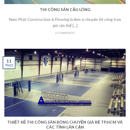
THI CÔNG SÂN CẦU LÔNG
Nam Phát Construction & Flooring là đơn vị chuyên thi công trọn
gói sân thể [...]
2 COMMENTS
11
Th12
THIẾT KẾ THI CÔNG SÂN BÓNG CHUYỀN GIÁ RẺ TP.HCM VÀ
CÁC TỈNH LÂN CẬN