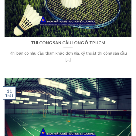
THI CÔNG SÂN CẦU LÔNG Ở TP.HCM
Khi bạn có nhu cầu tham khảo đơn giá, kỹ thuật thi công sân cầu
[...]
11
Th11