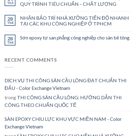
Th5
QUY TRÌNH TIÊU CHUẨN – CHẤT LƯỢNG
NHẬN BẢO TRÌ NHÀ XƯỞNG TIẾN ĐỘ NHANH
28
Th4
TẠI CÁC KHU CÔNG NGHIỆP Ở TPHCM
Sơn epoxy tự san phẳng công nghiệp cho sàn bê tông
28
Th4
RECENT COMMENTS
DỊCH VỤ THI CÔNG SÂN CẦU LÔNG ĐẠT CHUẨN THI
ĐẤU - Color Exchange Vietnam
trong
THI CÔNG SÂN CẦU LÔNG: HƯỚNG DẪN THI
CÔNG THEO CHUẨN QUỐC TẾ
SÀN EPOXY CHỊU LỰC KHU VỰC MIỀN NAM - Color
Exchange Vietnam
trong
SÀN EPOXY CHỊU LỰC CHO NỀN NHÀ XƯỞNG