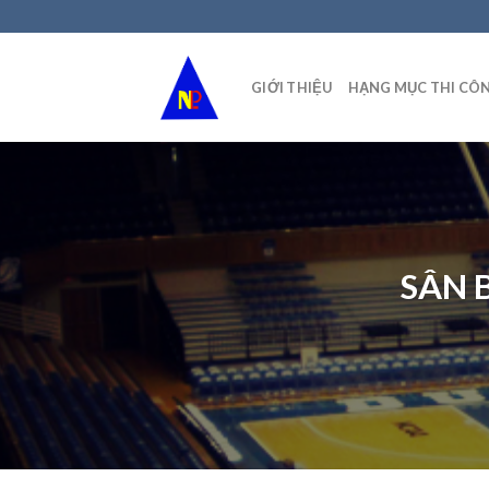
Skip
to
content
GIỚI THIỆU
HẠNG MỤC THI CÔ
SÂN 