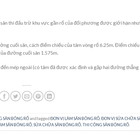
 sân thi đấu trừ khu vực gần rổ của đối phương được giới hạn như
ờng cuối sân, cách điểm chiếu của tâm vòng rổ 6.25m. Điểm chiếu
của đường cuối sân 1.575m.
h đến mép ngoài (có tâm đã được xác định và gặp hai đường thẳng
G SÂN BÓNG RỔ
and tagged
ĐƠN VỊ LÀM SÂN BÓNG RỔ
,
ĐƠN VỊ SỬA CHỮA S
ÀM SÂN BÓNG RỔ
,
SỬA CHỮA SÂN BÓNG RỔ
,
THI CÔNG SÂN BÓNG RỔ
.