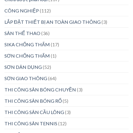
CÔNG NGHIỆP
(112)
LẮP ĐẶT THIẾT BỊ AN TOÀN GIAO THÔNG
(3)
SÂN THỂ THAO
(36)
SIKA CHỐNG THẤM
(17)
SƠN CHỐNG THẤM
(1)
SƠN DÂN DỤNG
(52)
SƠN GIAO THÔNG
(64)
THI CÔNG SÂN BÓNG CHUYỀN
(3)
THI CÔNG SÂN BÓNG RỔ
(5)
THI CÔNG SÂN CẦU LÔNG
(3)
THI CÔNG SÂN TENNIS
(12)