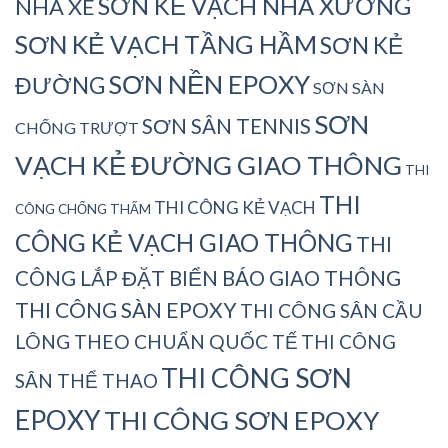
SƠN KẺ VẠCH NHÀ XƯỞNG
NHÀ XE
SƠN KẺ VẠCH TẦNG HẦM
SƠN KẺ
SƠN NỀN EPOXY
ĐƯỜNG
SƠN SÀN
SƠN
SƠN SÂN TENNIS
CHỐNG TRƯỢT
VẠCH KẺ ĐƯỜNG GIAO THÔNG
THI
THI
THI CÔNG KẺ VẠCH
CÔNG CHỐNG THẤM
CÔNG KẺ VẠCH GIAO THÔNG
THI
CÔNG LẮP ĐẶT BIỂN BÁO GIAO THÔNG
THI CÔNG SÀN EPOXY
THI CÔNG SÂN CẦU
LÔNG THEO CHUẨN QUỐC TẾ
THI CÔNG
THI CÔNG SƠN
SÂN THỂ THAO
EPOXY
THI CÔNG SƠN EPOXY