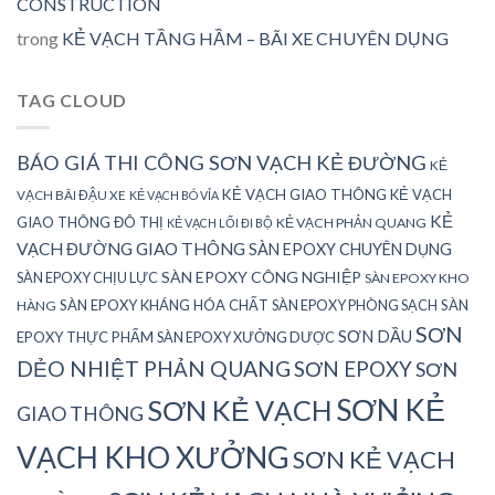
CONSTRUCTION
trong
KẺ VẠCH TẦNG HẦM – BÃI XE CHUYÊN DỤNG
TAG CLOUD
BÁO GIÁ THI CÔNG SƠN VẠCH KẺ ĐƯỜNG
KẺ
KẺ VẠCH GIAO THÔNG
KẺ VẠCH
VẠCH BÃI ĐẬU XE
KẺ VẠCH BÓ VỈA
KẺ
GIAO THÔNG ĐÔ THỊ
KẺ VẠCH PHẢN QUANG
KẺ VẠCH LỐI ĐI BỘ
VẠCH ĐƯỜNG GIAO THÔNG
SÀN EPOXY CHUYÊN DỤNG
SÀN EPOXY CÔNG NGHIỆP
SÀN EPOXY CHỊU LỰC
SÀN EPOXY KHO
SÀN EPOXY KHÁNG HÓA CHẤT
SÀN EPOXY PHÒNG SẠCH
SÀN
HÀNG
SƠN
SƠN DẦU
EPOXY THỰC PHẨM
SÀN EPOXY XƯỞNG DƯỢC
DẺO NHIỆT PHẢN QUANG
SƠN EPOXY
SƠN
SƠN KẺ
SƠN KẺ VẠCH
GIAO THÔNG
VẠCH KHO XƯỞNG
SƠN KẺ VẠCH