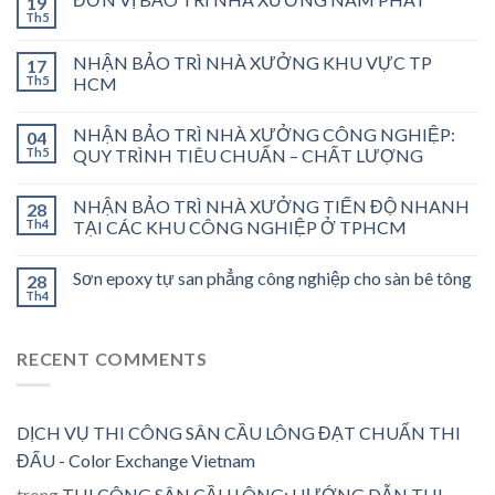
19
Th5
NHẬN BẢO TRÌ NHÀ XƯỞNG KHU VỰC TP
17
Th5
HCM
NHẬN BẢO TRÌ NHÀ XƯỞNG CÔNG NGHIỆP:
04
Th5
QUY TRÌNH TIÊU CHUẨN – CHẤT LƯỢNG
NHẬN BẢO TRÌ NHÀ XƯỞNG TIẾN ĐỘ NHANH
28
Th4
TẠI CÁC KHU CÔNG NGHIỆP Ở TPHCM
Sơn epoxy tự san phẳng công nghiệp cho sàn bê tông
28
Th4
RECENT COMMENTS
DỊCH VỤ THI CÔNG SÂN CẦU LÔNG ĐẠT CHUẨN THI
ĐẤU - Color Exchange Vietnam
trong
THI CÔNG SÂN CẦU LÔNG: HƯỚNG DẪN THI