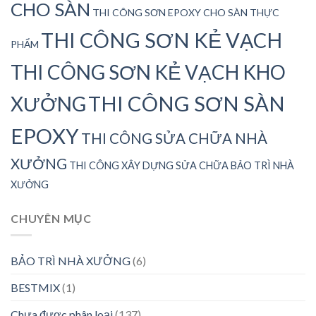
CHO SÀN
THI CÔNG SƠN EPOXY CHO SÀN THỰC
THI CÔNG SƠN KẺ VẠCH
PHẨM
THI CÔNG SƠN KẺ VẠCH KHO
THI CÔNG SƠN SÀN
XƯỞNG
EPOXY
THI CÔNG SỬA CHỮA NHÀ
XƯỞNG
THI CÔNG XÂY DỰNG SỬA CHỮA BẢO TRÌ NHÀ
XƯỞNG
CHUYÊN MỤC
BẢO TRÌ NHÀ XƯỞNG
(6)
BESTMIX
(1)
Chưa được phân loại
(137)