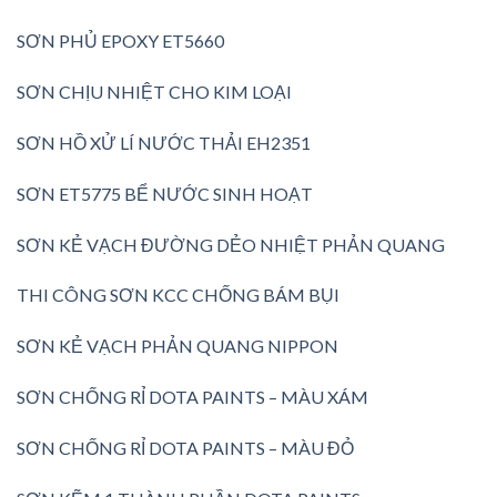
SƠN PHỦ EPOXY ET5660
SƠN CHỊU NHIỆT CHO KIM LOẠI
SƠN HỒ XỬ LÍ NƯỚC THẢI EH2351
SƠN ET5775 BỂ NƯỚC SINH HOẠT
SƠN KẺ VẠCH ĐƯỜNG DẺO NHIỆT PHẢN QUANG
THI CÔNG SƠN KCC CHỐNG BÁM BỤI
SƠN KẺ VẠCH PHẢN QUANG NIPPON
SƠN CHỐNG RỈ DOTA PAINTS – MÀU XÁM
SƠN CHỐNG RỈ DOTA PAINTS – MÀU ĐỎ