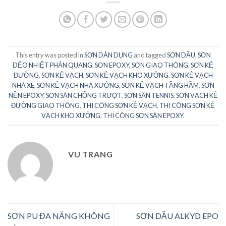
This entry was posted in
SƠN DÂN DỤNG
and tagged
SƠN DẦU
,
SƠN
DẺO NHIỆT PHẢN QUANG
,
SƠN EPOXY
,
SƠN GIAO THÔNG
,
SƠN KẺ
ĐƯỜNG
,
SƠN KẺ VẠCH
,
SƠN KẺ VẠCH KHO XƯỞNG
,
SƠN KẺ VẠCH
NHÀ XE
,
SƠN KẺ VẠCH NHÀ XƯỞNG
,
SƠN KẺ VẠCH TẦNG HẦM
,
SƠN
NỀN EPOXY
,
SƠN SÀN CHỐNG TRƯỢT
,
SƠN SÂN TENNIS
,
SƠN VẠCH KẺ
ĐƯỜNG GIAO THÔNG
,
THI CÔNG SƠN KẺ VẠCH
,
THI CÔNG SƠN KẺ
VẠCH KHO XƯỞNG
,
THI CÔNG SƠN SÀN EPOXY
.
VU TRANG
SƠN PU ĐA NĂNG KHÔNG
SƠN DẦU ALKYD EPO