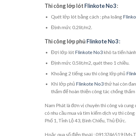
Thi công lớp lót
Flinkote No3
:
Quét lớp lót bằng cách : pha loãng
Flink
Định mức 0.2lit/m2.
Thi công lớp phủ
Flinkote No3 :
Đợi lớp lót
Flinkote No3
khô ta tiến hàn
Định mức 0.5lit/m2, quét theo 1 chiều.
Khoảng 2 tiếng sau thi công lớp phủ
Flin
Khi lớp phủ
Flinkote No3
thứ hai còn đan
thấm để hoàn thiện công tác chống thấm 
Nam Phát là đơn vị chuyên thi công và cung
có nhu cầu mua và tìm kiếm dịch vụ thi công
Phố 1, Tỉnh Lộ 43, Bình Chiểu, Thủ Đức.
Hoặc qua số điện thoại : 0913746519 (Ms.T