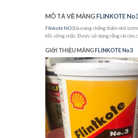
MÔ TẢ VỀ MÀNG
FLINKOTE No
Flinkote NO3
là màng chống thấm nhũ tương
hồi, vững chắc. Được sử dụng rộng rãi cho c
GIỚI THIỆU MÀNG
FLINKOTE No3