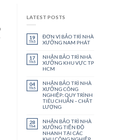
LATEST POSTS
n
…
ĐƠN VỊ BẢO TRÌ NHÀ
19
Th5
XƯỞNG NAM PHÁT
NHẬN BẢO TRÌ NHÀ
17
Th5
XƯỞNG KHU VỰC TP
HCM
NHẬN BẢO TRÌ NHÀ
04
Th5
XƯỞNG CÔNG
NGHIỆP: QUY TRÌNH
TIÊU CHUẨN – CHẤT
LƯỢNG
NHẬN BẢO TRÌ NHÀ
28
Th4
XƯỞNG TIẾN ĐỘ
NHANH TẠI CÁC
KHU CÔNG NGHIỆP