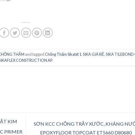
 CHỐNG THẤM
and tagged
Chống Thấm Sikabit 1
,
SIKA GIÁ RẺ
,
SIKA TILEBOND 
SIKAFLEX CONSTRUCTION AP
.
MẶT KIM
SƠN KCC CHỐNG TRẦY XƯỚC, KHÁNG NƯỚ
CC PRIMER
EPOXYFLOOR TOPCOAT ET5660 D80680