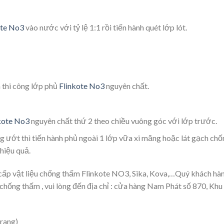
ote No3
vào nước với tỷ lệ 1:1 rồi tiến hành quét lớp lót.
h thi công lớp phủ
Flinkote No3
nguyên chất.
kote No3
nguyên chất thứ 2 theo chiều vuông góc với lớp trước.
g ướt thì tiến hành phủ ngoài 1 lớp vữa xi măng hoặc lát gạch chố
hiệu quả.
 cấp vật liệu chống thấm Flinkote NO3, Sika, Kova,…Quý khách hà
 chống thấm , vui lòng đến địa chỉ : cửa hàng Nam Phát số 870, Khu
rang)