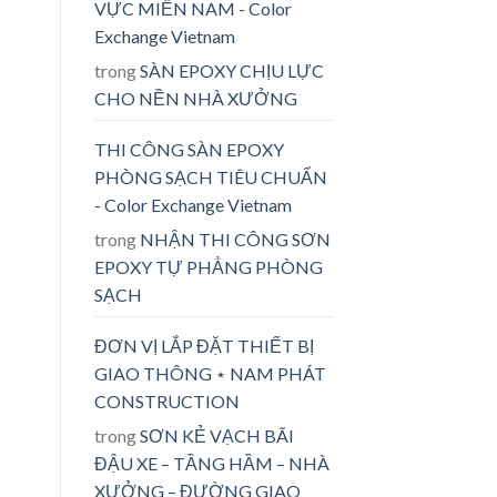
VỰC MIỀN NAM - Color
Exchange Vietnam
trong
SÀN EPOXY CHỊU LỰC
CHO NỀN NHÀ XƯỞNG
THI CÔNG SÀN EPOXY
PHÒNG SẠCH TIÊU CHUẨN
- Color Exchange Vietnam
trong
NHẬN THI CÔNG SƠN
EPOXY TỰ PHẲNG PHÒNG
SẠCH
ĐƠN VỊ LẮP ĐẶT THIẾT BỊ
GIAO THÔNG ⋆ NAM PHÁT
CONSTRUCTION
trong
SƠN KẺ VẠCH BÃI
ĐẬU XE – TẦNG HẦM – NHÀ
XƯỞNG – ĐƯỜNG GIAO