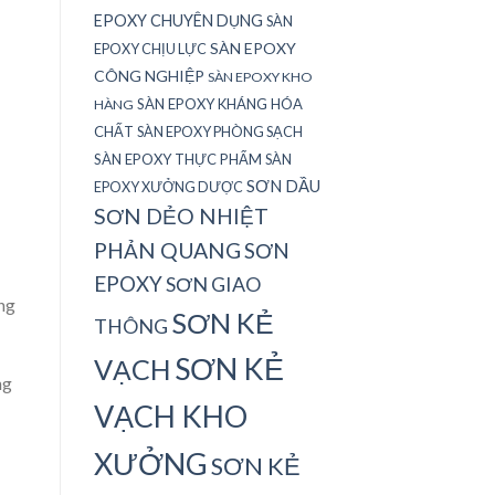
EPOXY CHUYÊN DỤNG
SÀN
SÀN EPOXY
EPOXY CHỊU LỰC
CÔNG NGHIỆP
SÀN EPOXY KHO
SÀN EPOXY KHÁNG HÓA
HÀNG
CHẤT
SÀN EPOXY PHÒNG SẠCH
SÀN EPOXY THỰC PHẨM
SÀN
SƠN DẦU
EPOXY XƯỞNG DƯỢC
SƠN DẺO NHIỆT
PHẢN QUANG
SƠN
EPOXY
SƠN GIAO
ng
SƠN KẺ
THÔNG
SƠN KẺ
VẠCH
ng
VẠCH KHO
XƯỞNG
SƠN KẺ