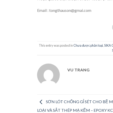
Email : tongthauson@gmai.com
This entry was posted in
Chưa được phân loại
,
SIKA
VU TRANG
SƠN LÓT CHỐNG GỈ SÉT CHO BỀ 
LOẠI VÀ SẮT THÉP MẠ KẼM – EPOXY K