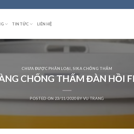
NG
TIN TỨC
LIÊN HỆ
CHƯA ĐƯỢC PHÂN LOẠI
,
SIKA CHỐNG THẤM
ÀNG CHỐNG THẤM ĐÀN HỒI F
POSTED ON
23/11/2020
BY
VU TRANG