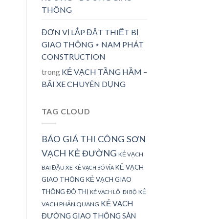
THÔNG
ĐƠN VỊ LẮP ĐẶT THIẾT BỊ
GIAO THÔNG ⋆ NAM PHÁT
CONSTRUCTION
trong
KẺ VẠCH TẦNG HẦM –
BÃI XE CHUYÊN DỤNG
TAG CLOUD
BÁO GIÁ THI CÔNG SƠN
VẠCH KẺ ĐƯỜNG
KẺ VẠCH
KẺ VẠCH
BÃI ĐẬU XE
KẺ VẠCH BÓ VỈA
GIAO THÔNG
KẺ VẠCH GIAO
THÔNG ĐÔ THỊ
KẺ
KẺ VẠCH LỐI ĐI BỘ
KẺ VẠCH
VẠCH PHẢN QUANG
ĐƯỜNG GIAO THÔNG
SÀN