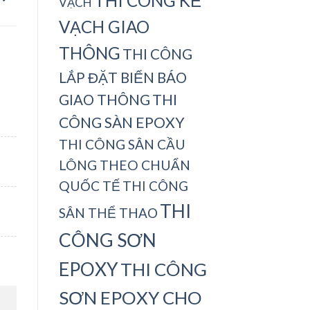
THI CÔNG KẺ
VẠCH
VẠCH GIAO
THÔNG
THI CÔNG
LẮP ĐẶT BIỂN BÁO
THI
GIAO THÔNG
CÔNG SÀN EPOXY
THI CÔNG SÂN CẦU
LÔNG THEO CHUẨN
QUỐC TẾ
THI CÔNG
THI
SÂN THỂ THAO
CÔNG SƠN
EPOXY
THI CÔNG
SƠN EPOXY CHO