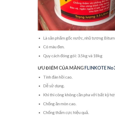
Là sản phẩm gốc nước, nhũ tương Bitum 
Có màu đen.
Quy cách đóng gói: 3.5kg và 18kg
ƯU ĐIỂM CỦA MÀNG
FLINKOTE No
Tính đàn hồi cao.
Dễ sử dụng.
Khi thi công không cần pha với bất kỳ hợ
Chống ăn mòn cao.
Chống thấm cực hiệu quả.