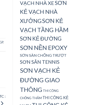
SƠN
VẠCH NHÀ XE
KẺ VẠCH NHÀ
SƠN KẺ
XƯỞNG
VẠCH TẦNG HẦM
SƠN KẺ ĐƯỜNG
GP
,
SƠN NỀN EPOXY
SƠN SÀN CHỐNG TRƯỢT
SƠN SÂN TENNIS
SƠN VẠCH KẺ
ĐƯỜNG GIAO
THÔNG
THI CÔNG
C :
THI CÔNG KẺ
CHỐNG THẤM