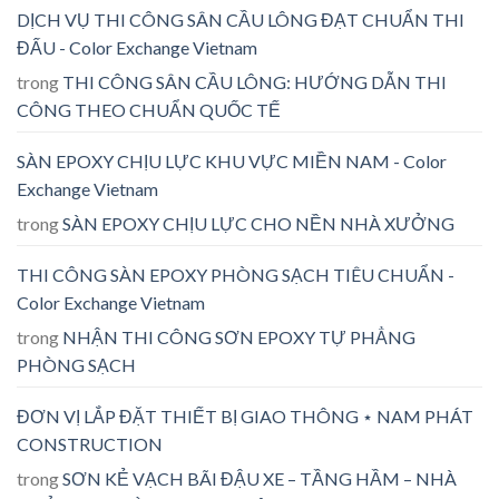
DỊCH VỤ THI CÔNG SÂN CẦU LÔNG ĐẠT CHUẨN THI
ĐẤU - Color Exchange Vietnam
trong
THI CÔNG SÂN CẦU LÔNG: HƯỚNG DẪN THI
CÔNG THEO CHUẨN QUỐC TẾ
SÀN EPOXY CHỊU LỰC KHU VỰC MIỀN NAM - Color
Exchange Vietnam
trong
SÀN EPOXY CHỊU LỰC CHO NỀN NHÀ XƯỞNG
THI CÔNG SÀN EPOXY PHÒNG SẠCH TIÊU CHUẨN -
Color Exchange Vietnam
trong
NHẬN THI CÔNG SƠN EPOXY TỰ PHẲNG
PHÒNG SẠCH
ĐƠN VỊ LẮP ĐẶT THIẾT BỊ GIAO THÔNG ⋆ NAM PHÁT
CONSTRUCTION
trong
SƠN KẺ VẠCH BÃI ĐẬU XE – TẦNG HẦM – NHÀ