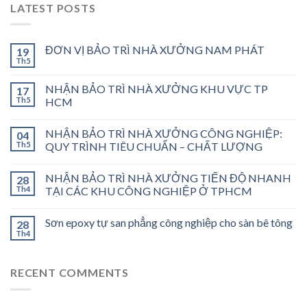
LATEST POSTS
ĐƠN VỊ BẢO TRÌ NHÀ XƯỞNG NAM PHÁT
19
Th5
NHẬN BẢO TRÌ NHÀ XƯỞNG KHU VỰC TP
17
Th5
HCM
NHẬN BẢO TRÌ NHÀ XƯỞNG CÔNG NGHIỆP:
04
Th5
QUY TRÌNH TIÊU CHUẨN – CHẤT LƯỢNG
NHẬN BẢO TRÌ NHÀ XƯỞNG TIẾN ĐỘ NHANH
28
Th4
TẠI CÁC KHU CÔNG NGHIỆP Ở TPHCM
Sơn epoxy tự san phẳng công nghiệp cho sàn bê tông
28
Th4
RECENT COMMENTS