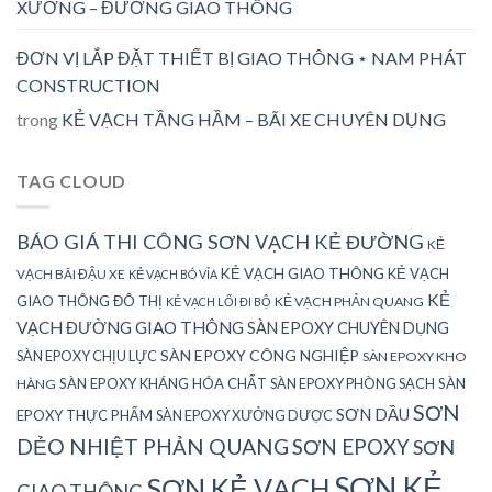
XƯỞNG – ĐƯỜNG GIAO THÔNG
ĐƠN VỊ LẮP ĐẶT THIẾT BỊ GIAO THÔNG ⋆ NAM PHÁT
CONSTRUCTION
trong
KẺ VẠCH TẦNG HẦM – BÃI XE CHUYÊN DỤNG
TAG CLOUD
BÁO GIÁ THI CÔNG SƠN VẠCH KẺ ĐƯỜNG
KẺ
KẺ VẠCH GIAO THÔNG
KẺ VẠCH
VẠCH BÃI ĐẬU XE
KẺ VẠCH BÓ VỈA
KẺ
GIAO THÔNG ĐÔ THỊ
KẺ VẠCH PHẢN QUANG
KẺ VẠCH LỐI ĐI BỘ
VẠCH ĐƯỜNG GIAO THÔNG
SÀN EPOXY CHUYÊN DỤNG
SÀN EPOXY CÔNG NGHIỆP
SÀN EPOXY CHỊU LỰC
SÀN EPOXY KHO
SÀN EPOXY KHÁNG HÓA CHẤT
SÀN EPOXY PHÒNG SẠCH
SÀN
HÀNG
SƠN
SƠN DẦU
EPOXY THỰC PHẨM
SÀN EPOXY XƯỞNG DƯỢC
DẺO NHIỆT PHẢN QUANG
SƠN EPOXY
SƠN
SƠN KẺ
SƠN KẺ VẠCH
GIAO THÔNG