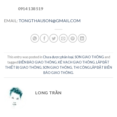
0914 138 519
EMAIL:
TONGTHAUSON@GMAIL.COM
This entry was posted in
Chưa được phân loại
,
SƠN GIAO THÔNG
and
tagged
BIỂN BÁO GIAO THÔNG
,
KẺ VẠCH GIAO THÔNG
,
LẮP ĐẶT
THIẾT BỊ GIAO THÔNG
,
SƠN GIAO THÔNG
,
THI CÔNG LẮP ĐẶT BIỂN
BÁO GIAO THÔNG
.
LONG TRẦN