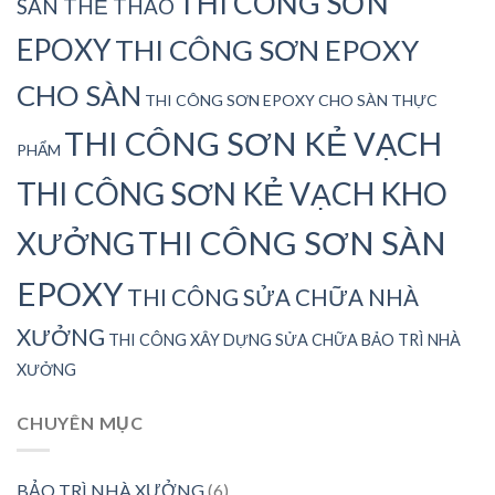
THI CÔNG SƠN
SÂN THỂ THAO
EPOXY
THI CÔNG SƠN EPOXY
CHO SÀN
THI CÔNG SƠN EPOXY CHO SÀN THỰC
THI CÔNG SƠN KẺ VẠCH
PHẨM
THI CÔNG SƠN KẺ VẠCH KHO
THI CÔNG SƠN SÀN
XƯỞNG
EPOXY
THI CÔNG SỬA CHỮA NHÀ
XƯỞNG
THI CÔNG XÂY DỰNG SỬA CHỮA BẢO TRÌ NHÀ
XƯỞNG
CHUYÊN MỤC
BẢO TRÌ NHÀ XƯỞNG
(6)