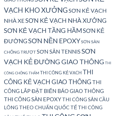
VẠCH KHO XƯỞNG
SƠN KẺ VẠCH
SƠN KẺ VẠCH NHÀ XƯỞNG
NHÀ XE
SƠN KẺ VẠCH TẦNG HẦM
SƠN KẺ
SƠN NỀN EPOXY
ĐƯỜNG
SƠN SÀN
SƠN
SƠN SÂN TENNIS
CHỐNG TRƯỢT
VẠCH KẺ ĐƯỜNG GIAO THÔNG
THI
THI
THI CÔNG KẺ VẠCH
CÔNG CHỐNG THẤM
CÔNG KẺ VẠCH GIAO THÔNG
THI
CÔNG LẮP ĐẶT BIỂN BÁO GIAO THÔNG
THI CÔNG SÀN EPOXY
THI CÔNG SÂN CẦU
LÔNG THEO CHUẨN QUỐC TẾ
THI CÔNG