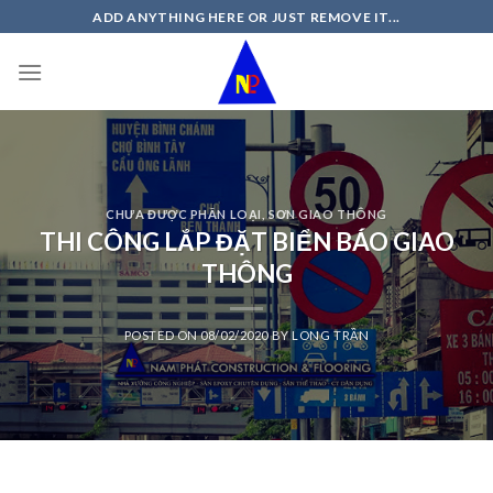
Skip
ADD ANYTHING HERE OR JUST REMOVE IT...
to
content
CHƯA ĐƯỢC PHÂN LOẠI
,
SƠN GIAO THÔNG
THI CÔNG LẮP ĐẶT BIỂN BÁO GIAO
THÔNG
POSTED ON
08/02/2020
BY
LONG TRẦN