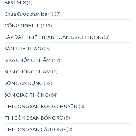
BESTMIX
(1)
Chưa được phân loại
(137)
CÔNG NGHIỆP
(112)
LẮP ĐẶT THIẾT BỊ AN TOÀN GIAO THÔNG
(3)
SÂN THỂ THAO
(36)
SIKA CHỐNG THẤM
(17)
SƠN CHỐNG THẤM
(1)
SƠN DÂN DỤNG
(52)
SƠN GIAO THÔNG
(64)
THI CÔNG SÂN BÓNG CHUYỀN
(3)
THI CÔNG SÂN BÓNG RỔ
(5)
THI CÔNG SÂN CẦU LÔNG
(3)