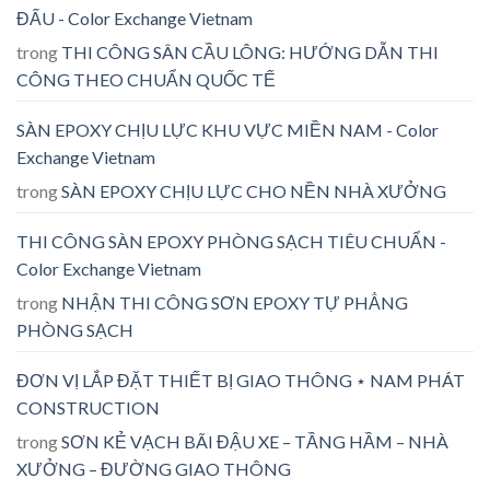
ĐẤU - Color Exchange Vietnam
trong
THI CÔNG SÂN CẦU LÔNG: HƯỚNG DẪN THI
CÔNG THEO CHUẨN QUỐC TẾ
SÀN EPOXY CHỊU LỰC KHU VỰC MIỀN NAM - Color
Exchange Vietnam
trong
SÀN EPOXY CHỊU LỰC CHO NỀN NHÀ XƯỞNG
THI CÔNG SÀN EPOXY PHÒNG SẠCH TIÊU CHUẨN -
Color Exchange Vietnam
trong
NHẬN THI CÔNG SƠN EPOXY TỰ PHẲNG
PHÒNG SẠCH
ĐƠN VỊ LẮP ĐẶT THIẾT BỊ GIAO THÔNG ⋆ NAM PHÁT
CONSTRUCTION
trong
SƠN KẺ VẠCH BÃI ĐẬU XE – TẦNG HẦM – NHÀ
XƯỞNG – ĐƯỜNG GIAO THÔNG