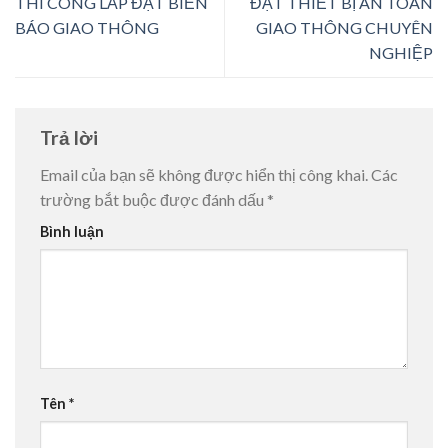
THI CÔNG LẮP ĐẶT BIỂN
ĐẶT THIẾT BỊ AN TOÀN
BÁO GIAO THÔNG
GIAO THÔNG CHUYÊN
NGHIỆP
Trả lời
Email của bạn sẽ không được hiển thị công khai.
Các
trường bắt buộc được đánh dấu
*
Bình luận
Tên
*