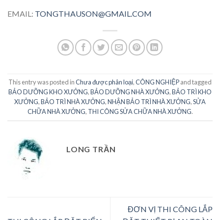
EMAIL:
TONGTHAUSON@GMAIL.COM
This entry was posted in
Chưa được phân loại
,
CÔNG NGHIỆP
and tagged
BẢO DƯỠNG KHO XƯỞNG
,
BẢO DƯỠNG NHÀ XƯỞNG
,
BẢO TRÌ KHO
XƯỞNG
,
BẢO TRÌ NHÀ XƯỞNG
,
NHẬN BẢO TRÌ NHÀ XƯỞNG
,
SỬA
CHỮA NHÀ XƯỞNG
,
THI CÔNG SỬA CHỮA NHÀ XƯỞNG
.
LONG TRẦN
ĐƠN VỊ THI CÔNG LẮP