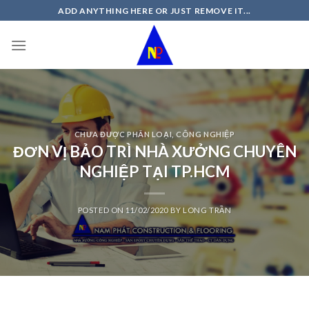
Skip
ADD ANYTHING HERE OR JUST REMOVE IT...
to
content
CHƯA ĐƯỢC PHÂN LOẠI
,
CÔNG NGHIỆP
ĐƠN VỊ BẢO TRÌ NHÀ XƯỞNG CHUYÊN
NGHIỆP TẠI TP.HCM
POSTED ON
11/02/2020
BY
LONG TRẦN