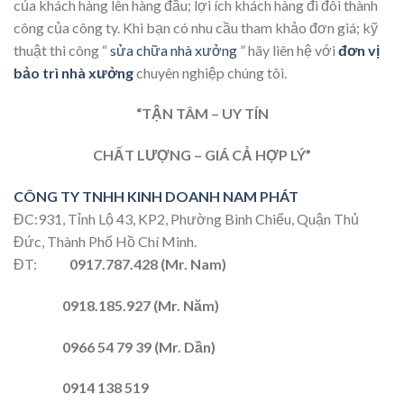
của khách hàng lên hàng đầu; lợi ích khách hàng đi đôi thành
công của công ty. Khi bạn có nhu cầu tham khảo đơn giá; kỹ
thuật thi công “
sửa chữa nhà xưởng
” hãy liên hệ với
đơn vị
bảo trì nhà xưởng
chuyên nghiệp chúng tôi.
“TẬN TÂM – UY TÍN
CHẤT LƯỢNG – GIÁ CẢ HỢP LÝ”
CÔNG TY TNHH KINH DOANH NAM PHÁT
ĐC:931, Tỉnh Lộ 43, KP2, Phường Bình Chiểu, Quận Thủ
Đức, Thành Phố Hồ Chí Minh.
ĐT:
0917.787.428 (Mr. Nam)
0918.185.927 (Mr. Năm)
0966 54 79 39 (Mr. Dần)
0914 138 519