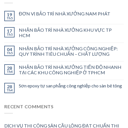
ĐƠN VỊ BẢO TRÌ NHÀ XƯỞNG NAM PHÁT
19
Th5
NHẬN BẢO TRÌ NHÀ XƯỞNG KHU VỰC TP
17
Th5
HCM
NHẬN BẢO TRÌ NHÀ XƯỞNG CÔNG NGHIỆP:
04
Th5
QUY TRÌNH TIÊU CHUẨN – CHẤT LƯỢNG
NHẬN BẢO TRÌ NHÀ XƯỞNG TIẾN ĐỘ NHANH
28
Th4
TẠI CÁC KHU CÔNG NGHIỆP Ở TPHCM
Sơn epoxy tự san phẳng công nghiệp cho sàn bê tông
28
Th4
RECENT COMMENTS
DỊCH VỤ THI CÔNG SÂN CẦU LÔNG ĐẠT CHUẨN THI