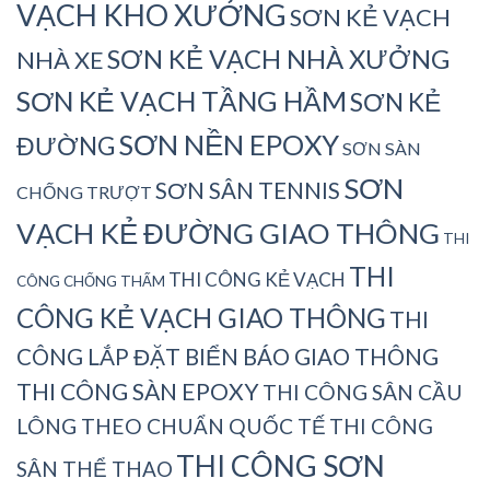
VẠCH KHO XƯỞNG
SƠN KẺ VẠCH
SƠN KẺ VẠCH NHÀ XƯỞNG
NHÀ XE
SƠN KẺ VẠCH TẦNG HẦM
SƠN KẺ
SƠN NỀN EPOXY
ĐƯỜNG
SƠN SÀN
SƠN
SƠN SÂN TENNIS
CHỐNG TRƯỢT
VẠCH KẺ ĐƯỜNG GIAO THÔNG
THI
THI
THI CÔNG KẺ VẠCH
CÔNG CHỐNG THẤM
CÔNG KẺ VẠCH GIAO THÔNG
THI
CÔNG LẮP ĐẶT BIỂN BÁO GIAO THÔNG
THI CÔNG SÀN EPOXY
THI CÔNG SÂN CẦU
LÔNG THEO CHUẨN QUỐC TẾ
THI CÔNG
THI CÔNG SƠN
SÂN THỂ THAO