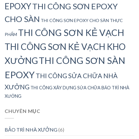
EPOXY
THI CÔNG SƠN EPOXY
CHO SÀN
THI CÔNG SƠN EPOXY CHO SÀN THỰC
THI CÔNG SƠN KẺ VẠCH
PHẨM
THI CÔNG SƠN KẺ VẠCH KHO
THI CÔNG SƠN SÀN
XƯỞNG
EPOXY
THI CÔNG SỬA CHỮA NHÀ
XƯỞNG
THI CÔNG XÂY DỰNG SỬA CHỮA BẢO TRÌ NHÀ
XƯỞNG
CHUYÊN MỤC
BẢO TRÌ NHÀ XƯỞNG
(6)