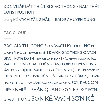
ĐƠN VỊ LẮP ĐẶT THIẾT BỊ GIAO THÔNG ⋆ NAM PHÁT
CONSTRUCTION
trong
KẺ VẠCH TẦNG HẦM – BÃI XE CHUYÊN DỤNG
TAG CLOUD
BÁO GIÁ THI CÔNG SƠN VẠCH KẺ ĐƯỜNG
KẺ
KẺ VẠCH GIAO THÔNG
KẺ VẠCH
VẠCH BÃI ĐẬU XE
KẺ VẠCH BÓ VỈA
KẺ
GIAO THÔNG ĐÔ THỊ
KẺ VẠCH PHẢN QUANG
KẺ VẠCH LỐI ĐI BỘ
VẠCH ĐƯỜNG GIAO THÔNG
SÀN EPOXY CHUYÊN DỤNG
SÀN EPOXY CÔNG NGHIỆP
SÀN EPOXY CHỊU LỰC
SÀN EPOXY KHO
SÀN EPOXY KHÁNG HÓA CHẤT
SÀN EPOXY PHÒNG SẠCH
SÀN
HÀNG
SƠN
SƠN DẦU
EPOXY THỰC PHẨM
SÀN EPOXY XƯỞNG DƯỢC
DẺO NHIỆT PHẢN QUANG
SƠN EPOXY
SƠN
SƠN KẺ
SƠN KẺ VẠCH
GIAO THÔNG