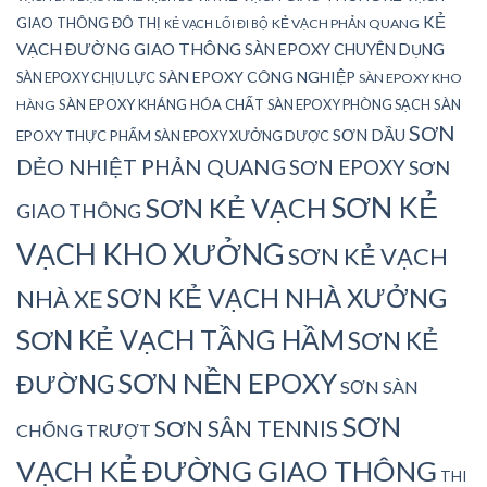
KẺ
GIAO THÔNG ĐÔ THỊ
KẺ VẠCH PHẢN QUANG
KẺ VẠCH LỐI ĐI BỘ
VẠCH ĐƯỜNG GIAO THÔNG
SÀN EPOXY CHUYÊN DỤNG
SÀN EPOXY CÔNG NGHIỆP
SÀN EPOXY CHỊU LỰC
SÀN EPOXY KHO
SÀN EPOXY KHÁNG HÓA CHẤT
SÀN EPOXY PHÒNG SẠCH
SÀN
HÀNG
SƠN
SƠN DẦU
EPOXY THỰC PHẨM
SÀN EPOXY XƯỞNG DƯỢC
DẺO NHIỆT PHẢN QUANG
SƠN EPOXY
SƠN
SƠN KẺ
SƠN KẺ VẠCH
GIAO THÔNG
VẠCH KHO XƯỞNG
SƠN KẺ VẠCH
SƠN KẺ VẠCH NHÀ XƯỞNG
NHÀ XE
SƠN KẺ VẠCH TẦNG HẦM
SƠN KẺ
SƠN NỀN EPOXY
ĐƯỜNG
SƠN SÀN
SƠN
SƠN SÂN TENNIS
CHỐNG TRƯỢT
VẠCH KẺ ĐƯỜNG GIAO THÔNG
THI