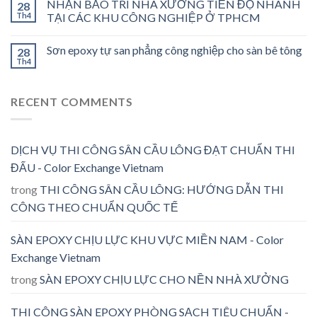
NHẬN BẢO TRÌ NHÀ XƯỞNG TIẾN ĐỘ NHANH
28
Th4
TẠI CÁC KHU CÔNG NGHIỆP Ở TPHCM
Sơn epoxy tự san phẳng công nghiệp cho sàn bê tông
28
Th4
RECENT COMMENTS
DỊCH VỤ THI CÔNG SÂN CẦU LÔNG ĐẠT CHUẨN THI
ĐẤU - Color Exchange Vietnam
trong
THI CÔNG SÂN CẦU LÔNG: HƯỚNG DẪN THI
CÔNG THEO CHUẨN QUỐC TẾ
SÀN EPOXY CHỊU LỰC KHU VỰC MIỀN NAM - Color
Exchange Vietnam
trong
SÀN EPOXY CHỊU LỰC CHO NỀN NHÀ XƯỞNG
THI CÔNG SÀN EPOXY PHÒNG SẠCH TIÊU CHUẨN -