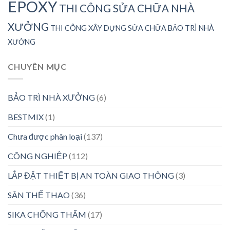
EPOXY
THI CÔNG SỬA CHỮA NHÀ
XƯỞNG
THI CÔNG XÂY DỰNG SỬA CHỮA BẢO TRÌ NHÀ
XƯỞNG
CHUYÊN MỤC
BẢO TRÌ NHÀ XƯỞNG
(6)
BESTMIX
(1)
Chưa được phân loại
(137)
CÔNG NGHIỆP
(112)
LẮP ĐẶT THIẾT BỊ AN TOÀN GIAO THÔNG
(3)
SÂN THỂ THAO
(36)
SIKA CHỐNG THẤM
(17)