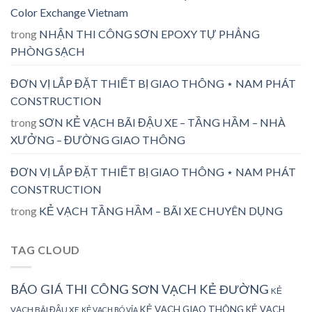
Color Exchange Vietnam
trong
NHẬN THI CÔNG SƠN EPOXY TỰ PHẲNG
PHÒNG SẠCH
ĐƠN VỊ LẮP ĐẶT THIẾT BỊ GIAO THÔNG ⋆ NAM PHÁT
CONSTRUCTION
trong
SƠN KẺ VẠCH BÃI ĐẬU XE – TẦNG HẦM – NHÀ
XƯỞNG – ĐƯỜNG GIAO THÔNG
ĐƠN VỊ LẮP ĐẶT THIẾT BỊ GIAO THÔNG ⋆ NAM PHÁT
CONSTRUCTION
trong
KẺ VẠCH TẦNG HẦM – BÃI XE CHUYÊN DỤNG
TAG CLOUD
BÁO GIÁ THI CÔNG SƠN VẠCH KẺ ĐƯỜNG
KẺ
KẺ VẠCH GIAO THÔNG
KẺ VẠCH
VẠCH BÃI ĐẬU XE
KẺ VẠCH BÓ VỈA