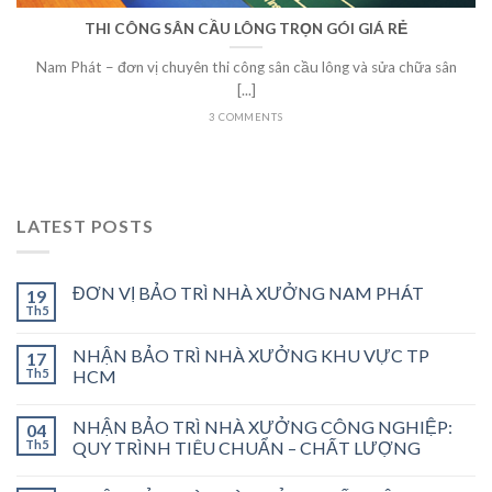
THI CÔNG SÂN CẦU LÔNG TRỌN GÓI GIÁ RẺ
Nam Phát – đơn vị chuyên thi công sân cầu lông và sửa chữa sân
[...]
3 COMMENTS
LATEST POSTS
ĐƠN VỊ BẢO TRÌ NHÀ XƯỞNG NAM PHÁT
19
Th5
NHẬN BẢO TRÌ NHÀ XƯỞNG KHU VỰC TP
17
Th5
HCM
NHẬN BẢO TRÌ NHÀ XƯỞNG CÔNG NGHIỆP:
04
Th5
QUY TRÌNH TIÊU CHUẨN – CHẤT LƯỢNG