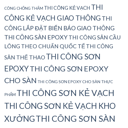
THI
THI CÔNG KẺ VẠCH
CÔNG CHỐNG THẤM
CÔNG KẺ VẠCH GIAO THÔNG
THI
CÔNG LẮP ĐẶT BIỂN BÁO GIAO THÔNG
THI CÔNG SÀN EPOXY
THI CÔNG SÂN CẦU
LÔNG THEO CHUẨN QUỐC TẾ
THI CÔNG
THI CÔNG SƠN
SÂN THỂ THAO
EPOXY
THI CÔNG SƠN EPOXY
CHO SÀN
THI CÔNG SƠN EPOXY CHO SÀN THỰC
THI CÔNG SƠN KẺ VẠCH
PHẨM
THI CÔNG SƠN KẺ VẠCH KHO
THI CÔNG SƠN SÀN
XƯỞNG