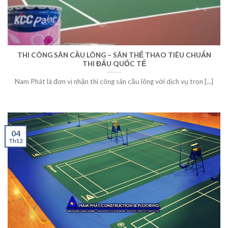
THI CÔNG SÂN CẦU LÔNG – SÂN THỂ THAO TIÊU CHUẨN
THI ĐẤU QUỐC TẾ
Nam Phát là đơn vị nhận thi công sân cầu lông với dịch vụ trọn [...]
04
Th12