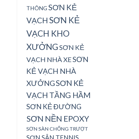
SƠN KẺ
THÔNG
SƠN KẺ
VẠCH
VẠCH KHO
XƯỞNG
SƠN KẺ
SƠN
VẠCH NHÀ XE
KẺ VẠCH NHÀ
SƠN KẺ
XƯỞNG
VẠCH TẦNG HẦM
SƠN KẺ ĐƯỜNG
SƠN NỀN EPOXY
SƠN SÀN CHỐNG TRƯỢT
SƠN SÂN TENNIS