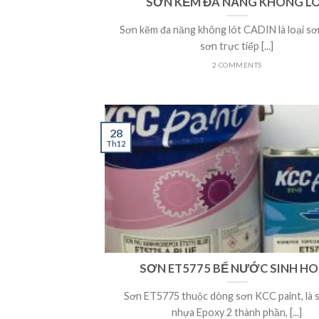
SƠN KẼM ĐA NĂNG KHÔNG L
Sơn kẽm đa năng không lót CADIN là loại sơ
sơn trực tiếp [...]
2 COMMENTS
28
Th12
SƠN ET5775 BỂ NƯỚC SINH H
Sơn ET5775 thuộc dòng sơn KCC paint, là 
nhựa Epoxy 2 thành phần, [...]