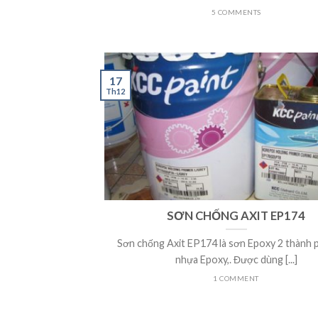
5 COMMENTS
17
Th12
SƠN CHỐNG AXIT EP174
Sơn chống Axit EP174 là sơn Epoxy 2 thành 
nhựa Epoxy,. Được dùng [...]
1 COMMENT