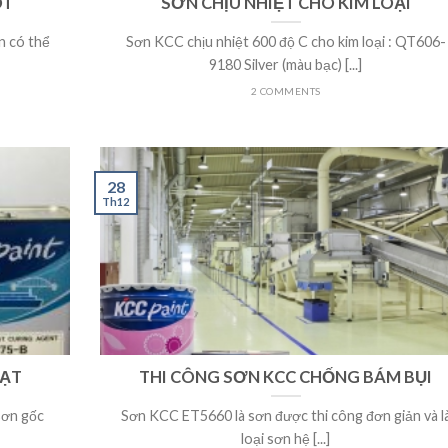
ÓT
SƠN CHỊU NHIỆT CHO KIM LOẠI
n có thể
Sơn KCC chịu nhiệt 600 độ C cho kim loại : QT606-
9180 Silver (màu bạc) [...]
2 COMMENTS
28
Th12
OẠT
THI CÔNG SƠN KCC CHỐNG BÁM BỤI
sơn gốc
Sơn KCC ET5660 là sơn được thi công đơn giản và l
loại sơn hệ [...]