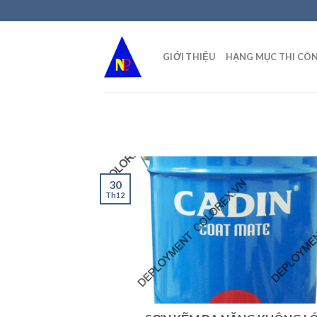
Skip
to
content
GIỚI THIỆU
HẠNG MỤC THI CÔ
30
Th12