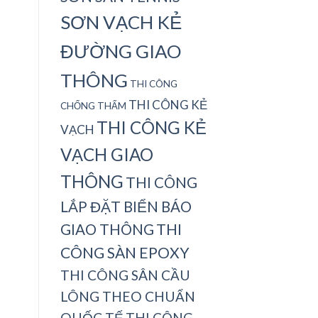
SƠN VẠCH KẺ
ĐƯỜNG GIAO
THÔNG
THI CÔNG
THI CÔNG KẺ
CHỐNG THẤM
THI CÔNG KẺ
VẠCH
VẠCH GIAO
THÔNG
THI CÔNG
LẮP ĐẶT BIỂN BÁO
THI
GIAO THÔNG
CÔNG SÀN EPOXY
THI CÔNG SÂN CẦU
LÔNG THEO CHUẨN
QUỐC TẾ
THI CÔNG