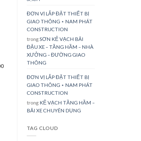
ĐƠN VỊ LẮP ĐẶT THIẾT BỊ
GIAO THÔNG ⋆ NAM PHÁT
CONSTRUCTION
trong
SƠN KẺ VẠCH BÃI
ĐẬU XE – TẦNG HẦM – NHÀ
XƯỞNG – ĐƯỜNG GIAO
THÔNG
00
ĐƠN VỊ LẮP ĐẶT THIẾT BỊ
GIAO THÔNG ⋆ NAM PHÁT
CONSTRUCTION
trong
KẺ VẠCH TẦNG HẦM –
BÃI XE CHUYÊN DỤNG
TAG CLOUD