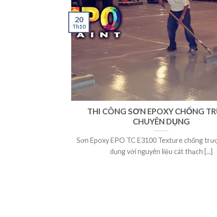
20
Th10
THI CÔNG SƠN EPOXY CHỐNG T
CHUYÊN DỤNG
Sơn Epoxy EPO TC E3100 Texture chống trư
dụng với nguyên liệu cát thạch [...]