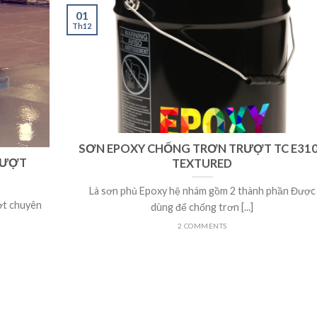
01
Th12
SƠN EPOXY CHỐNG TRƠN TRƯỢT TC E31
RƯỢT
TEXTURED
Là sơn phủ Epoxy hệ nhám gồm 2 thành phần Được
ợt chuyên
dùng để chống trơn [...]
2 COMMENTS