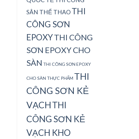
THI
SÂN THỂ THAO
CÔNG SƠN
EPOXY
THI CÔNG
SƠN EPOXY CHO
SÀN
THI CÔNG SƠN EPOXY
THI
CHO SÀN THỰC PHẨM
CÔNG SƠN KẺ
VẠCH
THI
CÔNG SƠN KẺ
VẠCH KHO