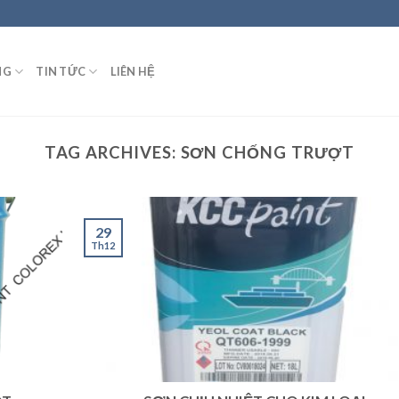
NG
TIN TỨC
LIÊN HỆ
TAG ARCHIVES:
SƠN CHỐNG TRƯỢT
29
Th12