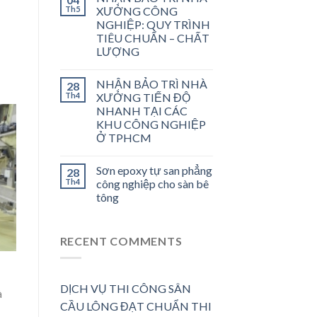
Th5
XƯỞNG CÔNG
NGHIỆP: QUY TRÌNH
TIÊU CHUẨN – CHẤT
LƯỢNG
NHẬN BẢO TRÌ NHÀ
28
Th4
XƯỞNG TIẾN ĐỘ
NHANH TẠI CÁC
KHU CÔNG NGHIỆP
Ở TPHCM
Sơn epoxy tự san phẳng
28
Th4
công nghiệp cho sàn bê
tông
RECENT COMMENTS
DỊCH VỤ THI CÔNG SÂN
à
CẦU LÔNG ĐẠT CHUẨN THI