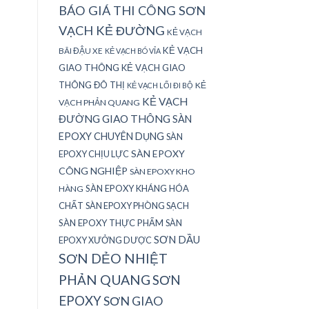
BÁO GIÁ THI CÔNG SƠN
VẠCH KẺ ĐƯỜNG
KẺ VẠCH
KẺ VẠCH
BÃI ĐẬU XE
KẺ VẠCH BÓ VỈA
GIAO THÔNG
KẺ VẠCH GIAO
THÔNG ĐÔ THỊ
KẺ
KẺ VẠCH LỐI ĐI BỘ
KẺ VẠCH
VẠCH PHẢN QUANG
ĐƯỜNG GIAO THÔNG
SÀN
EPOXY CHUYÊN DỤNG
SÀN
SÀN EPOXY
EPOXY CHỊU LỰC
CÔNG NGHIỆP
SÀN EPOXY KHO
SÀN EPOXY KHÁNG HÓA
HÀNG
CHẤT
SÀN EPOXY PHÒNG SẠCH
SÀN EPOXY THỰC PHẨM
SÀN
SƠN DẦU
EPOXY XƯỞNG DƯỢC
SƠN DẺO NHIỆT
PHẢN QUANG
SƠN
EPOXY
SƠN GIAO