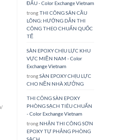
ĐẤU - Color Exchange Vietnam
trong
THI CÔNG SÂN CẦU
LÔNG: HƯỚNG DẪN THI
CÔNG THEO CHUẨN QUỐC
TẾ
SÀN EPOXY CHỊU LỰC KHU
VỰC MIỀN NAM - Color
Exchange Vietnam
trong
SÀN EPOXY CHỊU LỰC
CHO NỀN NHÀ XƯỞNG
THI CÔNG SÀN EPOXY
PHÒNG SẠCH TIÊU CHUẨN
n/
- Color Exchange Vietnam
trong
NHẬN THI CÔNG SƠN
EPOXY TỰ PHẲNG PHÒNG
SẠCH