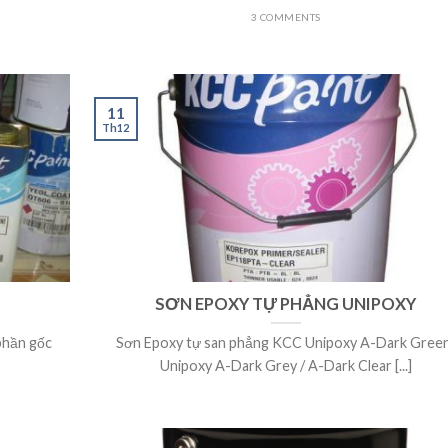
3 COMMENTS
11
Th12
SƠN EPOXY TỰ PHẲNG UNIPOXY
phần gốc
Sơn Epoxy tự san phẳng KCC Unipoxy A-Dark Gree
Unipoxy A-Dark Grey / A-Dark Clear [...]