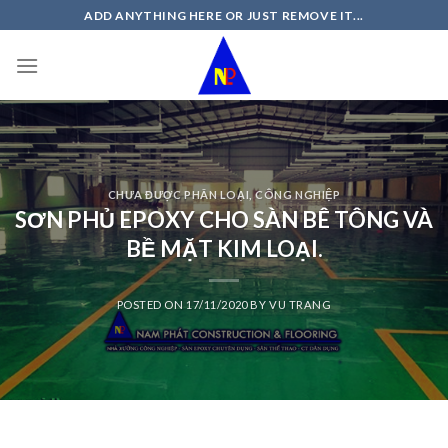
Skip
ADD ANYTHING HERE OR JUST REMOVE IT...
to
content
CHƯA ĐƯỢC PHÂN LOẠI
,
CÔNG NGHIỆP
SƠN PHỦ EPOXY CHO SÀN BÊ TÔNG VÀ
BỀ MẶT KIM LOẠI.
POSTED ON
17/11/2020
BY
VU TRANG