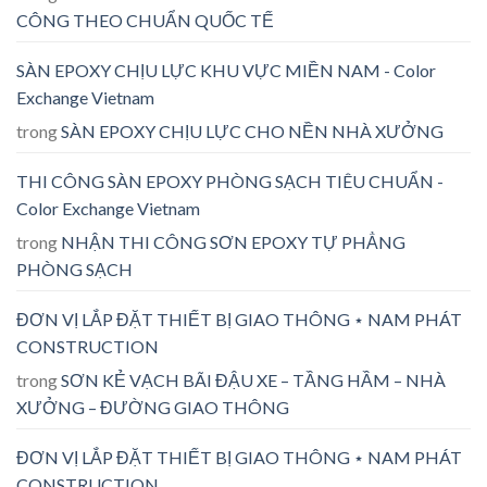
CÔNG THEO CHUẨN QUỐC TẾ
SÀN EPOXY CHỊU LỰC KHU VỰC MIỀN NAM - Color
Exchange Vietnam
trong
SÀN EPOXY CHỊU LỰC CHO NỀN NHÀ XƯỞNG
THI CÔNG SÀN EPOXY PHÒNG SẠCH TIÊU CHUẨN -
Color Exchange Vietnam
trong
NHẬN THI CÔNG SƠN EPOXY TỰ PHẲNG
PHÒNG SẠCH
ĐƠN VỊ LẮP ĐẶT THIẾT BỊ GIAO THÔNG ⋆ NAM PHÁT
CONSTRUCTION
trong
SƠN KẺ VẠCH BÃI ĐẬU XE – TẦNG HẦM – NHÀ
XƯỞNG – ĐƯỜNG GIAO THÔNG
ĐƠN VỊ LẮP ĐẶT THIẾT BỊ GIAO THÔNG ⋆ NAM PHÁT
CONSTRUCTION