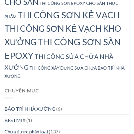
CHO SÀN
THI CÔNG SƠN EPOXY CHO SÀN THỰC
THI CÔNG SƠN KẺ VẠCH
PHẨM
THI CÔNG SƠN KẺ VẠCH KHO
THI CÔNG SƠN SÀN
XƯỞNG
EPOXY
THI CÔNG SỬA CHỮA NHÀ
XƯỞNG
THI CÔNG XÂY DỰNG SỬA CHỮA BẢO TRÌ NHÀ
XƯỞNG
CHUYÊN MỤC
BẢO TRÌ NHÀ XƯỞNG
(6)
BESTMIX
(1)
Chưa được phân loại
(137)