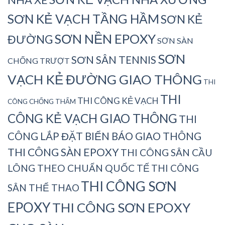
SƠN KẺ VẠCH TẦNG HẦM
SƠN KẺ
SƠN NỀN EPOXY
ĐƯỜNG
SƠN SÀN
SƠN
SƠN SÂN TENNIS
CHỐNG TRƯỢT
VẠCH KẺ ĐƯỜNG GIAO THÔNG
THI
THI
THI CÔNG KẺ VẠCH
CÔNG CHỐNG THẤM
CÔNG KẺ VẠCH GIAO THÔNG
THI
CÔNG LẮP ĐẶT BIỂN BÁO GIAO THÔNG
THI CÔNG SÀN EPOXY
THI CÔNG SÂN CẦU
LÔNG THEO CHUẨN QUỐC TẾ
THI CÔNG
THI CÔNG SƠN
SÂN THỂ THAO
EPOXY
THI CÔNG SƠN EPOXY