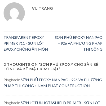
VU TRANG
TRANSPARENT EPOXY
SƠN PHỦ EPOXY NANPAO
PRIMER 711 – SƠN LÓT
– 926 VÀ PHƯƠNG PHÁP
EPOXY CHỐNG ĂN MÒN
THI CÔNG
2 THOUGHTS ON “
SƠN PHỦ EPOXY CHO SÀN BÊ
TÔNG VÀ BỀ MẶT KIM LOẠI.
”
Pingback:
SƠN PHỦ EPOXY NANPAO - 926 VÀ PHƯƠNG
PHÁP THI CÔNG ⋆ NAM PHÁT CONSTRUCTION
Pingback:
SƠN JOTUN JOTASHIELD PRIMER – SƠN LÓT