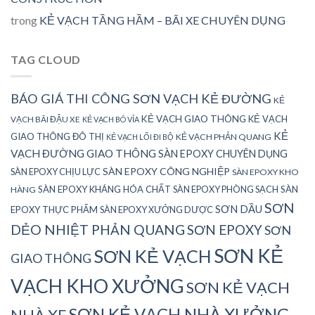
trong
KẺ VẠCH TẦNG HẦM – BÃI XE CHUYÊN DỤNG
TAG CLOUD
BÁO GIÁ THI CÔNG SƠN VẠCH KẺ ĐƯỜNG
KẺ
KẺ VẠCH GIAO THÔNG
KẺ VẠCH
VẠCH BÃI ĐẬU XE
KẺ VẠCH BÓ VỈA
KẺ
GIAO THÔNG ĐÔ THỊ
KẺ VẠCH PHẢN QUANG
KẺ VẠCH LỐI ĐI BỘ
VẠCH ĐƯỜNG GIAO THÔNG
SÀN EPOXY CHUYÊN DỤNG
SÀN EPOXY CÔNG NGHIỆP
SÀN EPOXY CHỊU LỰC
SÀN EPOXY KHO
SÀN EPOXY KHÁNG HÓA CHẤT
SÀN EPOXY PHÒNG SẠCH
SÀN
HÀNG
SƠN
SƠN DẦU
EPOXY THỰC PHẨM
SÀN EPOXY XƯỞNG DƯỢC
DẺO NHIỆT PHẢN QUANG
SƠN EPOXY
SƠN
SƠN KẺ
SƠN KẺ VẠCH
GIAO THÔNG
VẠCH KHO XƯỞNG
SƠN KẺ VẠCH
SƠN KẺ VẠCH NHÀ XƯỞNG
NHÀ XE