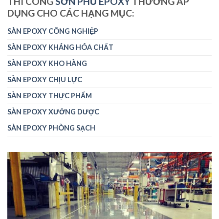
THI CÔNG
SƠN PHỦ EPOXY
THƯỜNG ÁP
DỤNG CHO CÁC HẠNG MỤC:
SÀN EPOXY CÔNG NGHIỆP
SÀN EPOXY KHÁNG HÓA CHẤT
SÀN EPOXY KHO HÀNG
SÀN EPOXY CHỊU LỰC
SÀN EPOXY THỰC PHẨM
SÀN EPOXY XƯỞNG DƯỢC
SÀN EPOXY PHÒNG SẠCH