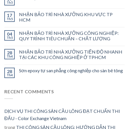
Th5
NHẬN BẢO TRÌ NHÀ XƯỞNG KHU VỰC TP
17
Th5
HCM
NHẬN BẢO TRÌ NHÀ XƯỞNG CÔNG NGHIỆP:
04
Th5
QUY TRÌNH TIÊU CHUẨN – CHẤT LƯỢNG
NHẬN BẢO TRÌ NHÀ XƯỞNG TIẾN ĐỘ NHANH
28
Th4
TẠI CÁC KHU CÔNG NGHIỆP Ở TPHCM
Sơn epoxy tự san phẳng công nghiệp cho sàn bê tông
28
Th4
RECENT COMMENTS
DỊCH VỤ THI CÔNG SÂN CẦU LÔNG ĐẠT CHUẨN THI
ĐẤU - Color Exchange Vietnam
trong
THI CÔNG SÂN CẦU LÔNG: HƯỚNG DẪN THI