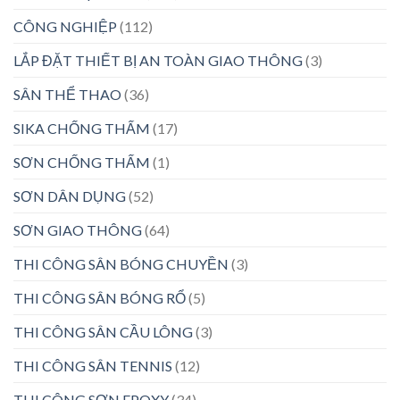
CÔNG NGHIỆP
(112)
LẮP ĐẶT THIẾT BỊ AN TOÀN GIAO THÔNG
(3)
SÂN THỂ THAO
(36)
SIKA CHỐNG THẤM
(17)
SƠN CHỐNG THẤM
(1)
SƠN DÂN DỤNG
(52)
SƠN GIAO THÔNG
(64)
THI CÔNG SÂN BÓNG CHUYỀN
(3)
THI CÔNG SÂN BÓNG RỔ
(5)
THI CÔNG SÂN CẦU LÔNG
(3)
THI CÔNG SÂN TENNIS
(12)
THI CÔNG SƠN EPOXY
(34)