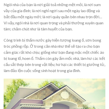
Ngôi nhà của bạn là nơi giải toả những mệt mỏi, là nơi sum
vầy của gia đình; là nơi nghỉ ngơi sau một ngày lao động và
bắt đầu một ngày mới; là nơi quây quần bên nhau trọn đời…
Vì vậy, ngôi nhà là nơi quan trọng và phải thường xuyên quan
tâm; chăm chút như là tâm huyết của bạn.
Công trình bị thấm nước gây hiện tượng loang ố, sơn bong
tróc phồng rộp. Ở trong căn nhà như thế sẽ tạo ra cho bạn
cảm giác rất khó chịu; giống như bạn đang mặc một chiếc áo
bị loang lổ, hoen ố. Thấm còn gây ẩm mốc nhà, làm hư các kết
cấu sắt thép bên trong vật liệu; hư hại các thiết bị giường tủ;,
làm đảo lộn cuộc sống sinh hoạt trong gia đình.