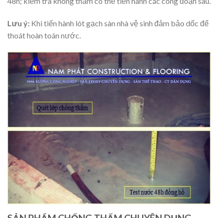
48h; kiểm tra không thấm có thể tiến hành các công đoạn sau.
Lưu ý:
Khi tiến hành lót gạch sàn nhà vệ sinh đảm bảo dốc để
thoát hoàn toán nước.
SẢN PHẨM CHỐNG THẤM CHUYÊN DỤNG