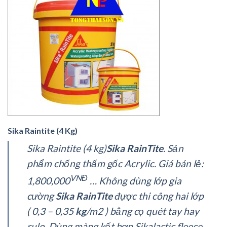
Sika Raintite (4 Kg)
Sika Raintite (4 kg)
Sika RainTite
. Sản
phẩm chống thấm gốc Acrylic. Giá bán lẻ:
VNĐ
1,800,000
… Không dùng lớp gia
cường
Sika RainTite
đựợc thi công hai lớp
( 0,3 – 0,35
kg
/m2 ) bằng cọ quét tay hay
rulo. Dùng màng kết hợp Sikalastic fleece