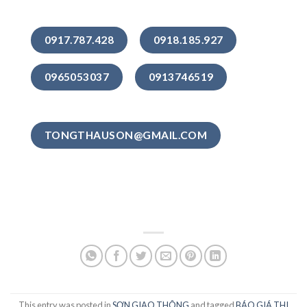
0917.787.428
0918.185.927
0965053037
0913746519
TONGTHAUSON@GMAIL.COM
This entry was posted in
SƠN GIAO THÔNG
and tagged
BÁO GIÁ THI