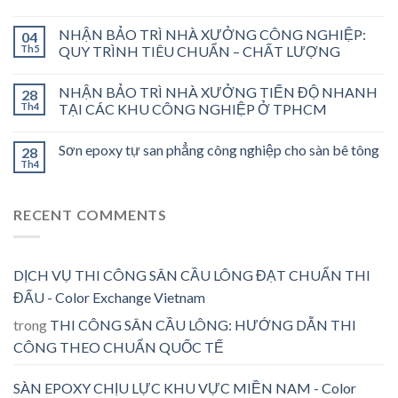
NHẬN BẢO TRÌ NHÀ XƯỞNG CÔNG NGHIỆP:
04
Th5
QUY TRÌNH TIÊU CHUẨN – CHẤT LƯỢNG
NHẬN BẢO TRÌ NHÀ XƯỞNG TIẾN ĐỘ NHANH
28
Th4
TẠI CÁC KHU CÔNG NGHIỆP Ở TPHCM
Sơn epoxy tự san phẳng công nghiệp cho sàn bê tông
28
Th4
RECENT COMMENTS
DỊCH VỤ THI CÔNG SÂN CẦU LÔNG ĐẠT CHUẨN THI
ĐẤU - Color Exchange Vietnam
trong
THI CÔNG SÂN CẦU LÔNG: HƯỚNG DẪN THI
CÔNG THEO CHUẨN QUỐC TẾ
SÀN EPOXY CHỊU LỰC KHU VỰC MIỀN NAM - Color