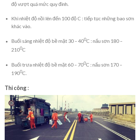
độ vượt quá mức quy đinh.
Khi nhiệt độ nồi lên đến 100 độ C : tiếp tục những bao sơn
khác vào.
0
Buổi sáng nhiệt độ bề mặt 30
– 40
C : nấu sơn 180 –
0
210
C
0
Buổi trưa nhiệt độ bề mặt 60 – 70
C : nấu sơn 170 –
0
190
C.
Thi công :