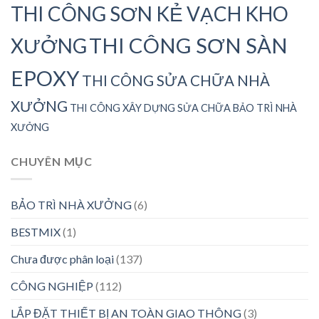
THI CÔNG SƠN KẺ VẠCH KHO
THI CÔNG SƠN SÀN
XƯỞNG
EPOXY
THI CÔNG SỬA CHỮA NHÀ
XƯỞNG
THI CÔNG XÂY DỰNG SỬA CHỮA BẢO TRÌ NHÀ
XƯỞNG
CHUYÊN MỤC
BẢO TRÌ NHÀ XƯỞNG
(6)
BESTMIX
(1)
Chưa được phân loại
(137)
CÔNG NGHIỆP
(112)
LẮP ĐẶT THIẾT BỊ AN TOÀN GIAO THÔNG
(3)