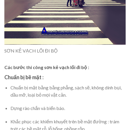
SƠN KẺ VẠCH LỐI ĐI BỘ
Các bước thi công sơn kẻ vạch lối đi bộ :
Chuẩn bị bề mặt :
Chuẩn bị mặt bằng bằng phẳng, sạch sẽ, không dính bụi,
dầu mỡ, loại bỏ mọi vật cản.
Dựng rào chắn và biển báo.
Khắc phục các khiếm khuyết trên bề mặt đường : trám
trét các bề mặt rỗ, lỗ hổng, phồng rộp,…