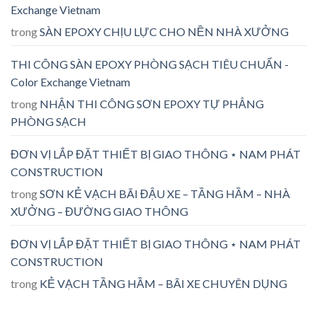
Exchange Vietnam
trong
SÀN EPOXY CHỊU LỰC CHO NỀN NHÀ XƯỞNG
THI CÔNG SÀN EPOXY PHÒNG SẠCH TIÊU CHUẨN -
Color Exchange Vietnam
trong
NHẬN THI CÔNG SƠN EPOXY TỰ PHẲNG
PHÒNG SẠCH
ĐƠN VỊ LẮP ĐẶT THIẾT BỊ GIAO THÔNG ⋆ NAM PHÁT
CONSTRUCTION
trong
SƠN KẺ VẠCH BÃI ĐẬU XE – TẦNG HẦM – NHÀ
XƯỞNG – ĐƯỜNG GIAO THÔNG
ĐƠN VỊ LẮP ĐẶT THIẾT BỊ GIAO THÔNG ⋆ NAM PHÁT
CONSTRUCTION
trong
KẺ VẠCH TẦNG HẦM – BÃI XE CHUYÊN DỤNG