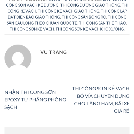
CÔNG SƠN VẠCH KẺ ĐƯỜNG
,
THI CÔNG ĐƯỜNG GIAO THÔNG
,
THI
CÔNG KẺ VẠCH
,
THI CÔNG KẺ VẠCH GIAO THÔNG
,
THI CÔNG LẮP
ĐẶT BIỂN BÁO GIAO THÔNG
,
THI CÔNG SÂN BÓNG RỔ
,
THI CÔNG
SÂN CẦU LÔNG THEO CHUẨN QUỐC TẾ
,
THI CÔNG SÂN THỂ THAO
,
THI CÔNG SƠN KẺ VẠCH
,
THI CÔNG SƠN KẺ VẠCH KHO XƯỞNG
.
VU TRANG
THI CÔNG SƠN KẺ VẠCH
NHẬN THI CÔNG SƠN
BÓ VỈA CHUYÊN DỤNG
EPOXY TỰ PHẲNG PHÒNG
CHO TẦNG HẦM, BÃI XE
SẠCH
GIÁ RẺ