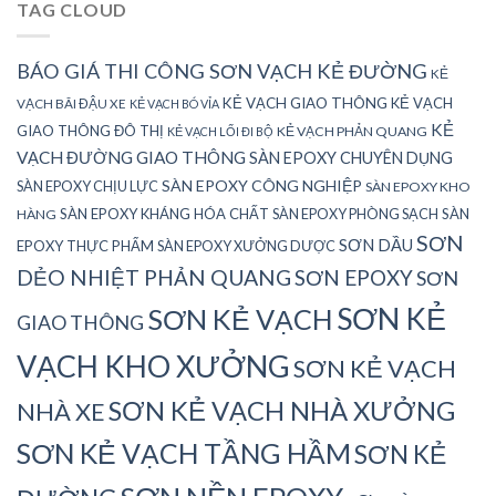
TAG CLOUD
BÁO GIÁ THI CÔNG SƠN VẠCH KẺ ĐƯỜNG
KẺ
KẺ VẠCH GIAO THÔNG
KẺ VẠCH
VẠCH BÃI ĐẬU XE
KẺ VẠCH BÓ VỈA
KẺ
GIAO THÔNG ĐÔ THỊ
KẺ VẠCH PHẢN QUANG
KẺ VẠCH LỐI ĐI BỘ
VẠCH ĐƯỜNG GIAO THÔNG
SÀN EPOXY CHUYÊN DỤNG
SÀN EPOXY CÔNG NGHIỆP
SÀN EPOXY CHỊU LỰC
SÀN EPOXY KHO
SÀN EPOXY KHÁNG HÓA CHẤT
SÀN EPOXY PHÒNG SẠCH
SÀN
HÀNG
SƠN
SƠN DẦU
EPOXY THỰC PHẨM
SÀN EPOXY XƯỞNG DƯỢC
DẺO NHIỆT PHẢN QUANG
SƠN EPOXY
SƠN
SƠN KẺ
SƠN KẺ VẠCH
GIAO THÔNG
VẠCH KHO XƯỞNG
SƠN KẺ VẠCH
SƠN KẺ VẠCH NHÀ XƯỞNG
NHÀ XE
SƠN KẺ VẠCH TẦNG HẦM
SƠN KẺ