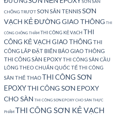
SƠN NỀN EPOXY
ĐƯỜNG
SƠN SÀN
SƠN
SƠN SÂN TENNIS
CHỐNG TRƯỢT
VẠCH KẺ ĐƯỜNG GIAO THÔNG
THI
THI
THI CÔNG KẺ VẠCH
CÔNG CHỐNG THẤM
CÔNG KẺ VẠCH GIAO THÔNG
THI
CÔNG LẮP ĐẶT BIỂN BÁO GIAO THÔNG
THI CÔNG SÀN EPOXY
THI CÔNG SÂN CẦU
LÔNG THEO CHUẨN QUỐC TẾ
THI CÔNG
THI CÔNG SƠN
SÂN THỂ THAO
EPOXY
THI CÔNG SƠN EPOXY
CHO SÀN
THI CÔNG SƠN EPOXY CHO SÀN THỰC
THI CÔNG SƠN KẺ VẠCH
PHẨM