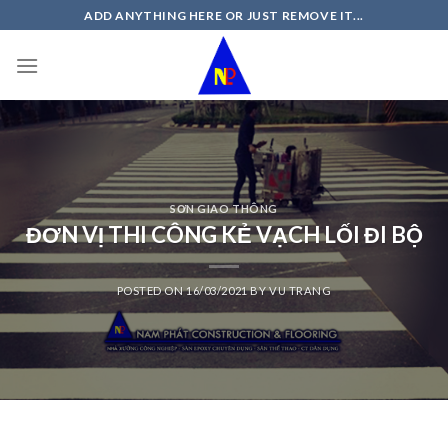
Skip
ADD ANYTHING HERE OR JUST REMOVE IT...
to
content
SƠN GIAO THÔNG
ĐƠN VỊ THI CÔNG KẺ VẠCH LỐI ĐI BỘ
POSTED ON
16/03/2021
BY
VU TRANG