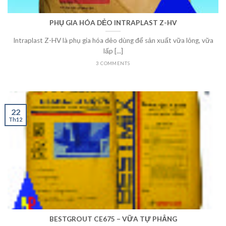
PHỤ GIA HÓA DẺO INTRAPLAST Z-HV
Intraplast Z-HV là phụ gia hóa dẻo dùng để sản xuất vữa lỏng, vữa
lấp [...]
3 COMMENTS
22
Th12
BESTGROUT CE675 – VỮA TỰ PHẲNG