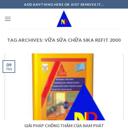
Skip
ADD ANYTHING HERE OR JUST REMOVE IT...
to
content
TAG ARCHIVES:
VỮA SỬA CHỮA SIKA REFIT 2000
09
Th3
GIẢI PHÁP CHỐNG THẤM CỦA NAM PHÁT