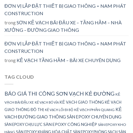
ĐƠN VỊ LẮP ĐẶT THIẾT BỊ GIAO THÔNG ⋆ NAM PHÁT
CONSTRUCTION
trong
SƠN KẺ VẠCH BÃI ĐẬU XE – TẦNG HẦM – NHÀ
XƯỞNG – ĐƯỜNG GIAO THÔNG
ĐƠN VỊ LẮP ĐẶT THIẾT BỊ GIAO THÔNG ⋆ NAM PHÁT
CONSTRUCTION
trong
KẺ VẠCH TẦNG HẦM – BÃI XE CHUYÊN DỤNG
TAG CLOUD
BÁO GIÁ THI CÔNG SƠN VẠCH KẺ ĐƯỜNG
KẺ
KẺ VẠCH GIAO THÔNG
KẺ VẠCH
VẠCH BÃI ĐẬU XE
KẺ VẠCH BÓ VỈA
KẺ
GIAO THÔNG ĐÔ THỊ
KẺ VẠCH PHẢN QUANG
KẺ VẠCH LỐI ĐI BỘ
VẠCH ĐƯỜNG GIAO THÔNG
SÀN EPOXY CHUYÊN DỤNG
SÀN EPOXY CÔNG NGHIỆP
SÀN EPOXY CHỊU LỰC
SÀN EPOXY KHO
SÀN EPOXY KHÁNG HÓA CHẤT
SÀN EPOXY PHÒNG SẠCH
SÀN
HÀNG