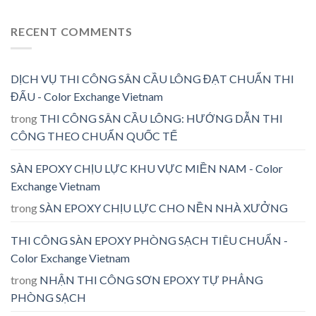
RECENT COMMENTS
DỊCH VỤ THI CÔNG SÂN CẦU LÔNG ĐẠT CHUẨN THI
ĐẤU - Color Exchange Vietnam
trong
THI CÔNG SÂN CẦU LÔNG: HƯỚNG DẪN THI
CÔNG THEO CHUẨN QUỐC TẾ
SÀN EPOXY CHỊU LỰC KHU VỰC MIỀN NAM - Color
Exchange Vietnam
trong
SÀN EPOXY CHỊU LỰC CHO NỀN NHÀ XƯỞNG
THI CÔNG SÀN EPOXY PHÒNG SẠCH TIÊU CHUẨN -
Color Exchange Vietnam
trong
NHẬN THI CÔNG SƠN EPOXY TỰ PHẲNG
PHÒNG SẠCH