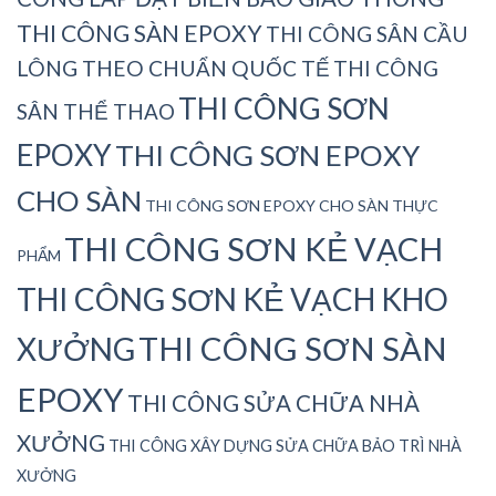
THI CÔNG SÀN EPOXY
THI CÔNG SÂN CẦU
LÔNG THEO CHUẨN QUỐC TẾ
THI CÔNG
THI CÔNG SƠN
SÂN THỂ THAO
EPOXY
THI CÔNG SƠN EPOXY
CHO SÀN
THI CÔNG SƠN EPOXY CHO SÀN THỰC
THI CÔNG SƠN KẺ VẠCH
PHẨM
THI CÔNG SƠN KẺ VẠCH KHO
THI CÔNG SƠN SÀN
XƯỞNG
EPOXY
THI CÔNG SỬA CHỮA NHÀ
XƯỞNG
THI CÔNG XÂY DỰNG SỬA CHỮA BẢO TRÌ NHÀ
XƯỞNG