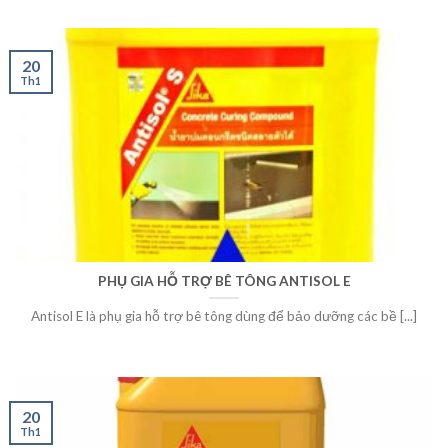
20
Th1
PHỤ GIA HỖ TRỢ BÊ TÔNG ANTISOL E
Antisol E là phụ gia hỗ trợ bê tông dùng để bảo dưỡng các bề [...]
20
Th1