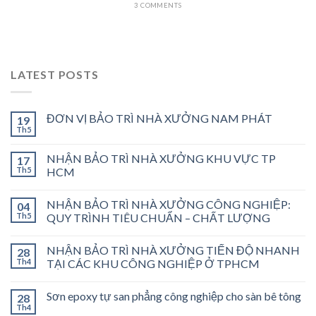
3 COMMENTS
LATEST POSTS
ĐƠN VỊ BẢO TRÌ NHÀ XƯỞNG NAM PHÁT
19
Th5
NHẬN BẢO TRÌ NHÀ XƯỞNG KHU VỰC TP
17
Th5
HCM
NHẬN BẢO TRÌ NHÀ XƯỞNG CÔNG NGHIỆP:
04
Th5
QUY TRÌNH TIÊU CHUẨN – CHẤT LƯỢNG
NHẬN BẢO TRÌ NHÀ XƯỞNG TIẾN ĐỘ NHANH
28
Th4
TẠI CÁC KHU CÔNG NGHIỆP Ở TPHCM
Sơn epoxy tự san phẳng công nghiệp cho sàn bê tông
28
Th4