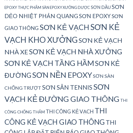
SƠN
SƠN DẦU
EPOXY THỰC PHẨM
SÀN EPOXY XƯỞNG DƯỢC
DẺO NHIỆT PHẢN QUANG
SƠN EPOXY
SƠN
SƠN KẺ
SƠN KẺ VẠCH
GIAO THÔNG
VẠCH KHO XƯỞNG
SƠN KẺ VẠCH
SƠN KẺ VẠCH NHÀ XƯỞNG
NHÀ XE
SƠN KẺ VẠCH TẦNG HẦM
SƠN KẺ
SƠN NỀN EPOXY
ĐƯỜNG
SƠN SÀN
SƠN
SƠN SÂN TENNIS
CHỐNG TRƯỢT
VẠCH KẺ ĐƯỜNG GIAO THÔNG
THI
THI
THI CÔNG KẺ VẠCH
CÔNG CHỐNG THẤM
CÔNG KẺ VẠCH GIAO THÔNG
THI
CÔNG LẮP ĐẶT BIỂN BÁO GIAO THÔNG