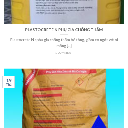
PLASTOCRETE N PHỤ GIA CHỐNG THẤM
Plastocrete N : phụ gia chống thấm bê tông, giảm co ngót với xi
măng [...]
1 COMMENT
19
Th1