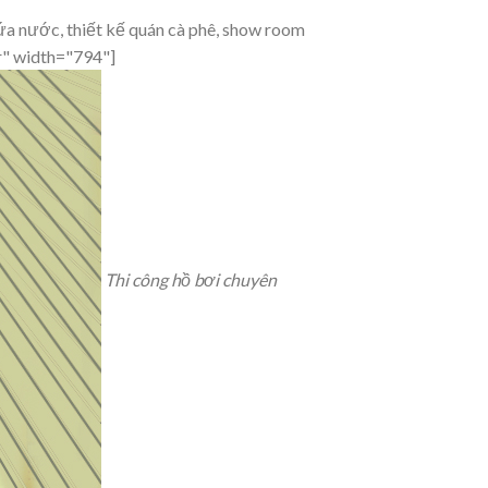
ứa nước, thiết kế quán cà phê, show room
r" width="794"]
Thi công hồ bơi chuyên