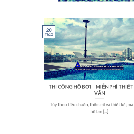
20
Th12
THI CÔNG HỒ BƠI – MIỄN PHÍ THIẾT
VẤN
Tùy theo tiêu chuẩn, thẩm mĩ và thiết kế; mà
hồ bơi [...]