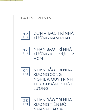
LATEST POSTS
ĐƠN VỊ BẢO TRÌ NHÀ
19
Th5
XƯỞNG NAM PHÁT
NHẬN BẢO TRÌ NHÀ
17
Th5
XƯỞNG KHU VỰC TP
HCM
NHẬN BẢO TRÌ NHÀ
04
Th5
XƯỞNG CÔNG
NGHIỆP: QUY TRÌNH
TIÊU CHUẨN – CHẤT
LƯỢNG
NHẬN BẢO TRÌ NHÀ
28
Th4
XƯỞNG TIẾN ĐỘ
NHANH TẠI CÁC