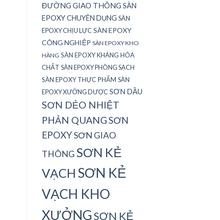
ĐƯỜNG GIAO THÔNG
SÀN
EPOXY CHUYÊN DỤNG
SÀN
SÀN EPOXY
EPOXY CHỊU LỰC
CÔNG NGHIỆP
SÀN EPOXY KHO
SÀN EPOXY KHÁNG HÓA
HÀNG
CHẤT
SÀN EPOXY PHÒNG SẠCH
SÀN EPOXY THỰC PHẨM
SÀN
SƠN DẦU
EPOXY XƯỞNG DƯỢC
SƠN DẺO NHIỆT
PHẢN QUANG
SƠN
EPOXY
SƠN GIAO
SƠN KẺ
THÔNG
SƠN KẺ
VẠCH
VẠCH KHO
XƯỞNG
SƠN KẺ