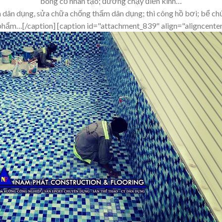
bóng cỏ nhân tạo; đường chạy điền kinh…
h dân dụng, sửa chữa chống thấm dân dụng; thi công hồ bơi; bể ch
phẩm…[/caption] [caption id="attachment_839" align="aligncente