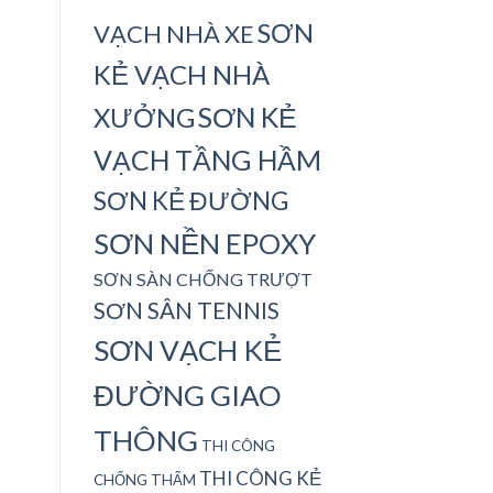
SƠN
VẠCH NHÀ XE
KẺ VẠCH NHÀ
SƠN KẺ
XƯỞNG
VẠCH TẦNG HẦM
SƠN KẺ ĐƯỜNG
SƠN NỀN EPOXY
SƠN SÀN CHỐNG TRƯỢT
SƠN SÂN TENNIS
SƠN VẠCH KẺ
ĐƯỜNG GIAO
THÔNG
THI CÔNG
THI CÔNG KẺ
CHỐNG THẤM