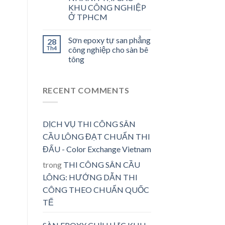
KHU CÔNG NGHIỆP
Ở TPHCM
Sơn epoxy tự san phẳng
28
Th4
công nghiệp cho sàn bê
tông
RECENT COMMENTS
DỊCH VỤ THI CÔNG SÂN
CẦU LÔNG ĐẠT CHUẨN THI
ĐẤU - Color Exchange Vietnam
trong
THI CÔNG SÂN CẦU
LÔNG: HƯỚNG DẪN THI
CÔNG THEO CHUẨN QUỐC
TẾ