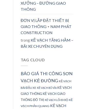
XƯỞNG – ĐƯỜNG GIAO
THÔNG
ĐƠN VỊ LẮP ĐẶT THIẾT BỊ
GIAO THÔNG ⋆ NAM PHÁT
CONSTRUCTION
trong
KẺ VẠCH TẦNG HẦM –
BÃI XE CHUYÊN DỤNG
TAG CLOUD
BÁO GIÁ THI CÔNG SƠN
VẠCH KẺ ĐƯỜNG
KẺ VẠCH
KẺ VẠCH
BÃI ĐẬU XE
KẺ VẠCH BÓ VỈA
GIAO THÔNG
KẺ VẠCH GIAO
THÔNG ĐÔ THỊ
KẺ
KẺ VẠCH LỐI ĐI BỘ
KẺ VẠCH
VẠCH PHẢN QUANG