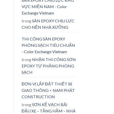
SÀN EPOXY CHỊU LỰC KHU
VỰC MIỀN NAM - Color
Exchange Vietnam
trong
SÀN EPOXY CHỊU LỰC
CHO NỀN NHÀ XƯỞNG
THI CÔNG SÀN EPOXY
PHÒNG SẠCH TIÊU CHUẨN
- Color Exchange Vietnam
trong
NHẬN THI CÔNG SƠN
EPOXY TỰ PHẲNG PHÒNG
SẠCH
ĐƠN VỊ LẮP ĐẶT THIẾT BỊ
GIAO THÔNG ⋆ NAM PHÁT
CONSTRUCTION
trong
SƠN KẺ VẠCH BÃI
ĐẬU XE – TẦNG HẦM – NHÀ