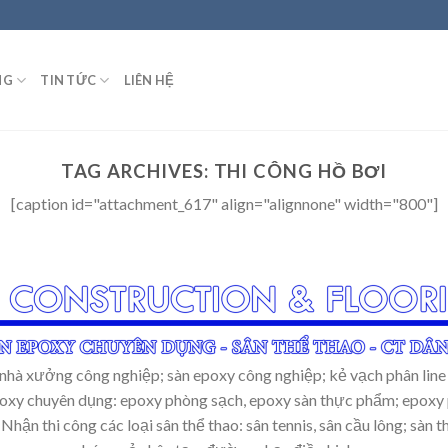
NG
TIN TỨC
LIÊN HỆ
TAG ARCHIVES:
THI CÔNG HỒ BƠI
[caption id="attachment_617" align="alignnone" width="800"]
nhà xưởng công nghiệp; sàn epoxy công nghiệp; kẻ vạch phân line
epoxy chuyên dụng: epoxy phòng sạch, epoxy sàn thực phẩm; epoxy 
Nhận thi công các loại sân thể thao: sân tennis, sân cầu lông; sàn t