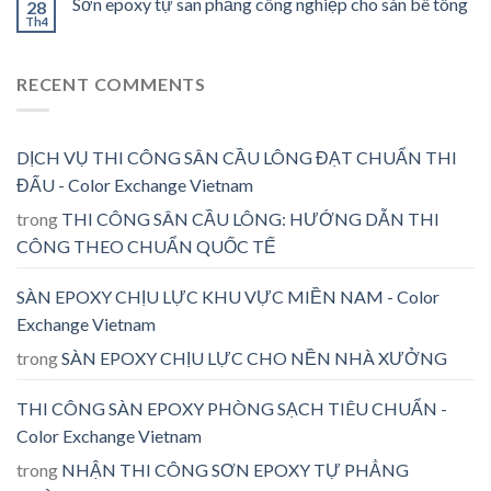
Sơn epoxy tự san phẳng công nghiệp cho sàn bê tông
28
Th4
RECENT COMMENTS
DỊCH VỤ THI CÔNG SÂN CẦU LÔNG ĐẠT CHUẨN THI
ĐẤU - Color Exchange Vietnam
trong
THI CÔNG SÂN CẦU LÔNG: HƯỚNG DẪN THI
CÔNG THEO CHUẨN QUỐC TẾ
SÀN EPOXY CHỊU LỰC KHU VỰC MIỀN NAM - Color
Exchange Vietnam
trong
SÀN EPOXY CHỊU LỰC CHO NỀN NHÀ XƯỞNG
THI CÔNG SÀN EPOXY PHÒNG SẠCH TIÊU CHUẨN -
Color Exchange Vietnam
trong
NHẬN THI CÔNG SƠN EPOXY TỰ PHẲNG