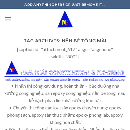
Skip
ADD ANYTHING HERE OR JUST REMOVE IT...
to
content
TAG ARCHIVES:
NỀN BÊ TÔNG MÀI
[caption id="attachment_617" align="alignnone"
width="800"]
• Nhận thi công xây dựng, hoàn thiện – bảo dưỡng nhà
xưởng công nghiệp; sàn epoxy công nghiệp; nền bê tông mài,
kẻ vạch phân line nhà xưởng kho bãi.
• Chuyên thi công các loại sàn epoxy chuyên dụng: epoxy
phòng sạch, epoxy sàn thực phẩm; epoxy phòng lab, epoxy
kháng hóa chất.
• Sơn thi công sân thể thao chuyên nghiệp. Nhận thi công các