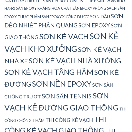
SÀN EPOXY CÔNG NGHIỆP
SÀN EPOXY CHỊU LỰC
SÀN EPOXY KHO
SÀN EPOXY KHÁNG HÓA CHẤT
SÀN EPOXY PHÒNG SẠCH
SÀN
HÀNG
SƠN
SƠN DẦU
EPOXY THỰC PHẨM
SÀN EPOXY XƯỞNG DƯỢC
DẺO NHIỆT PHẢN QUANG
SƠN EPOXY
SƠN
SƠN KẺ
SƠN KẺ VẠCH
GIAO THÔNG
VẠCH KHO XƯỞNG
SƠN KẺ VẠCH
SƠN KẺ VẠCH NHÀ XƯỞNG
NHÀ XE
SƠN KẺ VẠCH TẦNG HẦM
SƠN KẺ
SƠN NỀN EPOXY
ĐƯỜNG
SƠN SÀN
SƠN
SƠN SÂN TENNIS
CHỐNG TRƯỢT
VẠCH KẺ ĐƯỜNG GIAO THÔNG
THI
THI
THI CÔNG KẺ VẠCH
CÔNG CHỐNG THẤM
CÔNG KẺ VẠCH GIAO THÔNG
THI