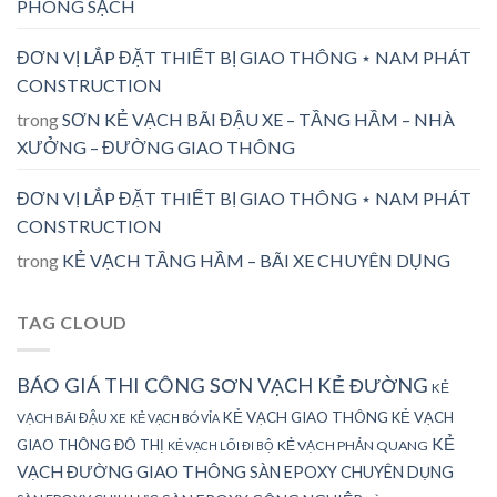
PHÒNG SẠCH
ĐƠN VỊ LẮP ĐẶT THIẾT BỊ GIAO THÔNG ⋆ NAM PHÁT
CONSTRUCTION
trong
SƠN KẺ VẠCH BÃI ĐẬU XE – TẦNG HẦM – NHÀ
XƯỞNG – ĐƯỜNG GIAO THÔNG
ĐƠN VỊ LẮP ĐẶT THIẾT BỊ GIAO THÔNG ⋆ NAM PHÁT
CONSTRUCTION
trong
KẺ VẠCH TẦNG HẦM – BÃI XE CHUYÊN DỤNG
TAG CLOUD
BÁO GIÁ THI CÔNG SƠN VẠCH KẺ ĐƯỜNG
KẺ
KẺ VẠCH GIAO THÔNG
KẺ VẠCH
VẠCH BÃI ĐẬU XE
KẺ VẠCH BÓ VỈA
KẺ
GIAO THÔNG ĐÔ THỊ
KẺ VẠCH PHẢN QUANG
KẺ VẠCH LỐI ĐI BỘ
VẠCH ĐƯỜNG GIAO THÔNG
SÀN EPOXY CHUYÊN DỤNG