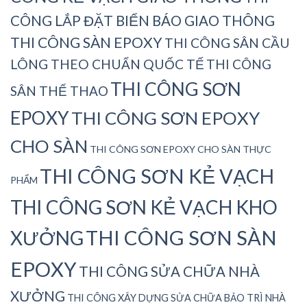
CÔNG LẮP ĐẶT BIỂN BÁO GIAO THÔNG
THI CÔNG SÀN EPOXY
THI CÔNG SÂN CẦU
LÔNG THEO CHUẨN QUỐC TẾ
THI CÔNG
THI CÔNG SƠN
SÂN THỂ THAO
EPOXY
THI CÔNG SƠN EPOXY
CHO SÀN
THI CÔNG SƠN EPOXY CHO SÀN THỰC
THI CÔNG SƠN KẺ VẠCH
PHẨM
THI CÔNG SƠN KẺ VẠCH KHO
THI CÔNG SƠN SÀN
XƯỞNG
EPOXY
THI CÔNG SỬA CHỮA NHÀ
XƯỞNG
THI CÔNG XÂY DỰNG SỬA CHỮA BẢO TRÌ NHÀ