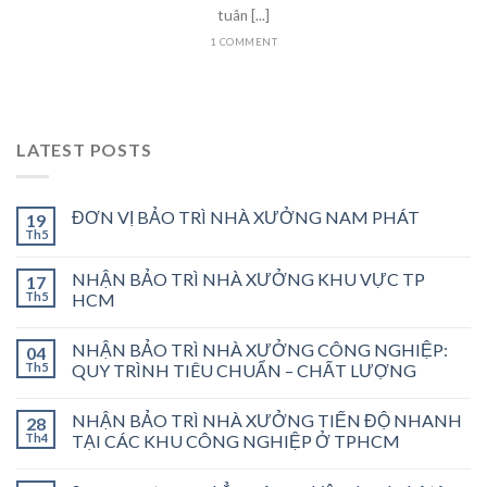
tuân [...]
1 COMMENT
LATEST POSTS
ĐƠN VỊ BẢO TRÌ NHÀ XƯỞNG NAM PHÁT
19
Th5
NHẬN BẢO TRÌ NHÀ XƯỞNG KHU VỰC TP
17
Th5
HCM
NHẬN BẢO TRÌ NHÀ XƯỞNG CÔNG NGHIỆP:
04
Th5
QUY TRÌNH TIÊU CHUẨN – CHẤT LƯỢNG
NHẬN BẢO TRÌ NHÀ XƯỞNG TIẾN ĐỘ NHANH
28
Th4
TẠI CÁC KHU CÔNG NGHIỆP Ở TPHCM