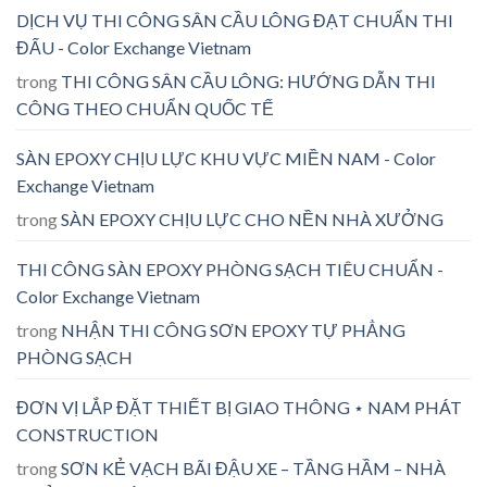
DỊCH VỤ THI CÔNG SÂN CẦU LÔNG ĐẠT CHUẨN THI
ĐẤU - Color Exchange Vietnam
trong
THI CÔNG SÂN CẦU LÔNG: HƯỚNG DẪN THI
CÔNG THEO CHUẨN QUỐC TẾ
SÀN EPOXY CHỊU LỰC KHU VỰC MIỀN NAM - Color
Exchange Vietnam
trong
SÀN EPOXY CHỊU LỰC CHO NỀN NHÀ XƯỞNG
THI CÔNG SÀN EPOXY PHÒNG SẠCH TIÊU CHUẨN -
Color Exchange Vietnam
trong
NHẬN THI CÔNG SƠN EPOXY TỰ PHẲNG
PHÒNG SẠCH
ĐƠN VỊ LẮP ĐẶT THIẾT BỊ GIAO THÔNG ⋆ NAM PHÁT
CONSTRUCTION
trong
SƠN KẺ VẠCH BÃI ĐẬU XE – TẦNG HẦM – NHÀ