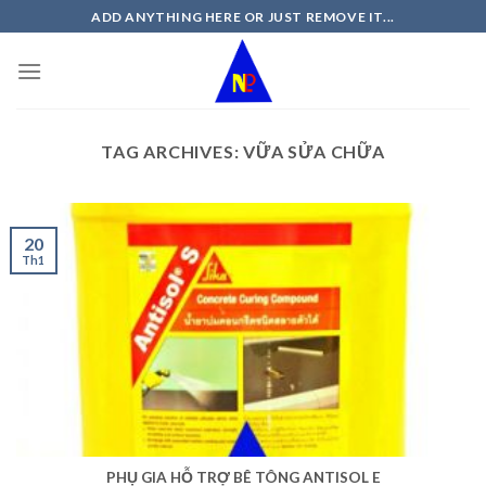
Skip
ADD ANYTHING HERE OR JUST REMOVE IT...
to
content
TAG ARCHIVES:
VỮA SỬA CHỮA
20
Th1
PHỤ GIA HỖ TRỢ BÊ TÔNG ANTISOL E