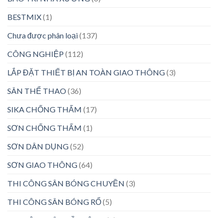
BESTMIX
(1)
Chưa được phân loại
(137)
CÔNG NGHIỆP
(112)
LẮP ĐẶT THIẾT BỊ AN TOÀN GIAO THÔNG
(3)
SÂN THỂ THAO
(36)
SIKA CHỐNG THẤM
(17)
SƠN CHỐNG THẤM
(1)
SƠN DÂN DỤNG
(52)
SƠN GIAO THÔNG
(64)
THI CÔNG SÂN BÓNG CHUYỀN
(3)
THI CÔNG SÂN BÓNG RỔ
(5)