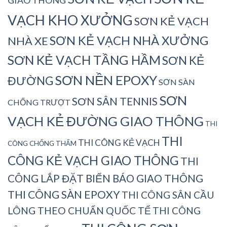
GIAO THÔNG
VẠCH KHO XƯỞNG
SƠN KẺ VẠCH
SƠN KẺ VẠCH NHÀ XƯỞNG
NHÀ XE
SƠN KẺ VẠCH TẦNG HẦM
SƠN KẺ
SƠN NỀN EPOXY
ĐƯỜNG
SƠN SÀN
SƠN
SƠN SÂN TENNIS
CHỐNG TRƯỢT
VẠCH KẺ ĐƯỜNG GIAO THÔNG
THI
THI
THI CÔNG KẺ VẠCH
CÔNG CHỐNG THẤM
CÔNG KẺ VẠCH GIAO THÔNG
THI
CÔNG LẮP ĐẶT BIỂN BÁO GIAO THÔNG
THI CÔNG SÀN EPOXY
THI CÔNG SÂN CẦU
LÔNG THEO CHUẨN QUỐC TẾ
THI CÔNG