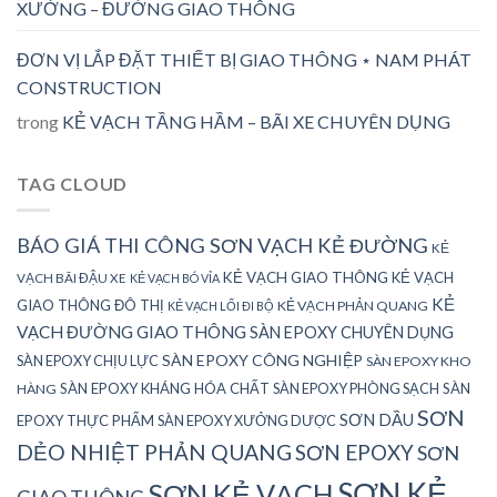
XƯỞNG – ĐƯỜNG GIAO THÔNG
ĐƠN VỊ LẮP ĐẶT THIẾT BỊ GIAO THÔNG ⋆ NAM PHÁT
CONSTRUCTION
trong
KẺ VẠCH TẦNG HẦM – BÃI XE CHUYÊN DỤNG
TAG CLOUD
BÁO GIÁ THI CÔNG SƠN VẠCH KẺ ĐƯỜNG
KẺ
KẺ VẠCH GIAO THÔNG
KẺ VẠCH
VẠCH BÃI ĐẬU XE
KẺ VẠCH BÓ VỈA
KẺ
GIAO THÔNG ĐÔ THỊ
KẺ VẠCH PHẢN QUANG
KẺ VẠCH LỐI ĐI BỘ
VẠCH ĐƯỜNG GIAO THÔNG
SÀN EPOXY CHUYÊN DỤNG
SÀN EPOXY CÔNG NGHIỆP
SÀN EPOXY CHỊU LỰC
SÀN EPOXY KHO
SÀN EPOXY KHÁNG HÓA CHẤT
SÀN EPOXY PHÒNG SẠCH
SÀN
HÀNG
SƠN
SƠN DẦU
EPOXY THỰC PHẨM
SÀN EPOXY XƯỞNG DƯỢC
DẺO NHIỆT PHẢN QUANG
SƠN EPOXY
SƠN
SƠN KẺ
SƠN KẺ VẠCH