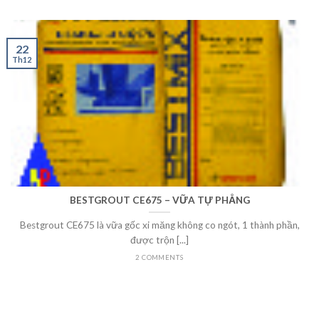
22
Th12
BESTGROUT CE675 – VỮA TỰ PHẲNG
Bestgrout CE675 là vữa gốc xi măng không co ngót, 1 thành phần,
được trộn [...]
2 COMMENTS