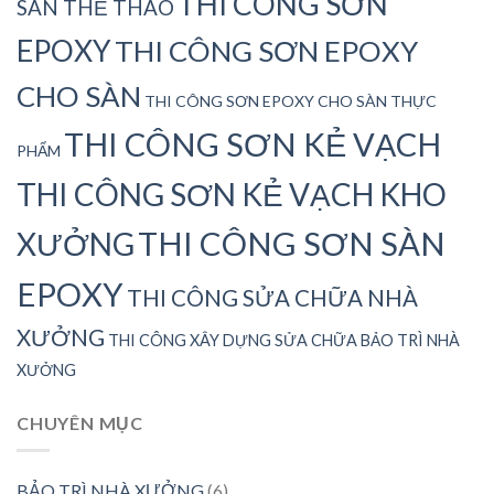
THI CÔNG SƠN
SÂN THỂ THAO
EPOXY
THI CÔNG SƠN EPOXY
CHO SÀN
THI CÔNG SƠN EPOXY CHO SÀN THỰC
THI CÔNG SƠN KẺ VẠCH
PHẨM
THI CÔNG SƠN KẺ VẠCH KHO
THI CÔNG SƠN SÀN
XƯỞNG
EPOXY
THI CÔNG SỬA CHỮA NHÀ
XƯỞNG
THI CÔNG XÂY DỰNG SỬA CHỮA BẢO TRÌ NHÀ
XƯỞNG
CHUYÊN MỤC
BẢO TRÌ NHÀ XƯỞNG
(6)