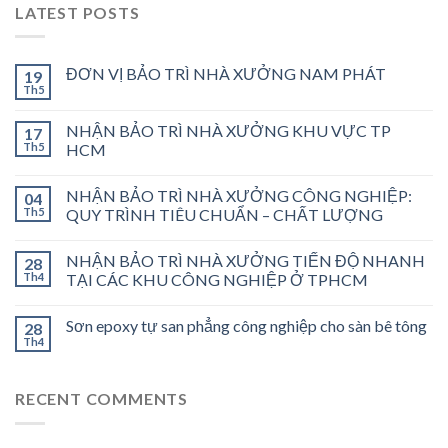
LATEST POSTS
ĐƠN VỊ BẢO TRÌ NHÀ XƯỞNG NAM PHÁT
19
Th5
NHẬN BẢO TRÌ NHÀ XƯỞNG KHU VỰC TP
17
Th5
HCM
NHẬN BẢO TRÌ NHÀ XƯỞNG CÔNG NGHIỆP:
04
Th5
QUY TRÌNH TIÊU CHUẨN – CHẤT LƯỢNG
NHẬN BẢO TRÌ NHÀ XƯỞNG TIẾN ĐỘ NHANH
28
Th4
TẠI CÁC KHU CÔNG NGHIỆP Ở TPHCM
Sơn epoxy tự san phẳng công nghiệp cho sàn bê tông
28
Th4
RECENT COMMENTS