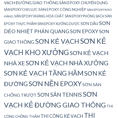
VẠCH ĐƯỜNG GIAO THÔNG
SÀN EPOXY CHUYÊN DỤNG
SÀN EPOXY CÔNG NGHIỆP
SÀN EPOXY CHỊU LỰC
SÀN EPOXY KHO
SÀN EPOXY KHÁNG HÓA CHẤT
SÀN EPOXY PHÒNG SẠCH
SÀN
HÀNG
SƠN
SƠN DẦU
EPOXY THỰC PHẨM
SÀN EPOXY XƯỞNG DƯỢC
DẺO NHIỆT PHẢN QUANG
SƠN EPOXY
SƠN
SƠN KẺ
SƠN KẺ VẠCH
GIAO THÔNG
VẠCH KHO XƯỞNG
SƠN KẺ VẠCH
SƠN KẺ VẠCH NHÀ XƯỞNG
NHÀ XE
SƠN KẺ VẠCH TẦNG HẦM
SƠN KẺ
SƠN NỀN EPOXY
ĐƯỜNG
SƠN SÀN
SƠN
SƠN SÂN TENNIS
CHỐNG TRƯỢT
VẠCH KẺ ĐƯỜNG GIAO THÔNG
THI
THI
THI CÔNG KẺ VẠCH
CÔNG CHỐNG THẤM