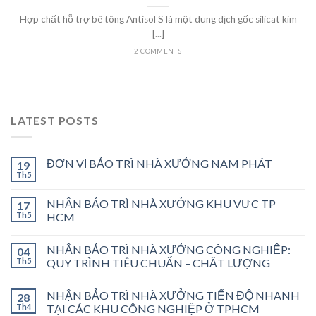
Hợp chất hỗ trợ bê tông Antisol S là một dung dịch gốc silicat kim
[...]
2 COMMENTS
LATEST POSTS
ĐƠN VỊ BẢO TRÌ NHÀ XƯỞNG NAM PHÁT
19
Th5
NHẬN BẢO TRÌ NHÀ XƯỞNG KHU VỰC TP
17
Th5
HCM
NHẬN BẢO TRÌ NHÀ XƯỞNG CÔNG NGHIỆP:
04
Th5
QUY TRÌNH TIÊU CHUẨN – CHẤT LƯỢNG
NHẬN BẢO TRÌ NHÀ XƯỞNG TIẾN ĐỘ NHANH
28
Th4
TẠI CÁC KHU CÔNG NGHIỆP Ở TPHCM