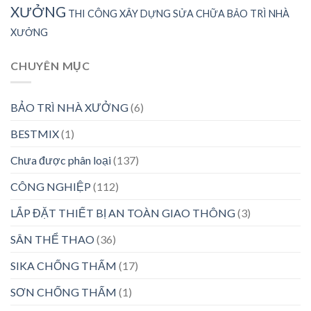
XƯỞNG
THI CÔNG XÂY DỰNG SỬA CHỮA BẢO TRÌ NHÀ
XƯỞNG
CHUYÊN MỤC
BẢO TRÌ NHÀ XƯỞNG
(6)
BESTMIX
(1)
Chưa được phân loại
(137)
CÔNG NGHIỆP
(112)
LẮP ĐẶT THIẾT BỊ AN TOÀN GIAO THÔNG
(3)
SÂN THỂ THAO
(36)
SIKA CHỐNG THẤM
(17)
SƠN CHỐNG THẤM
(1)