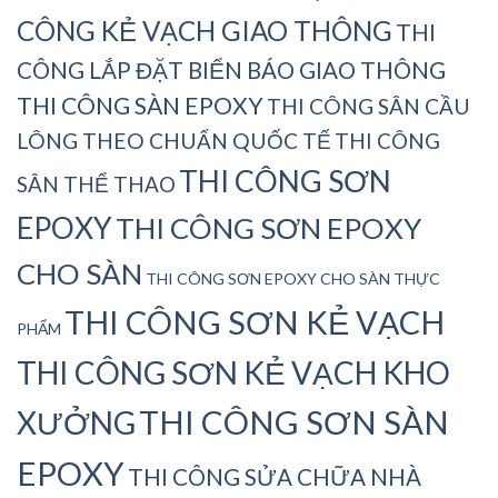
CÔNG KẺ VẠCH GIAO THÔNG
THI
CÔNG LẮP ĐẶT BIỂN BÁO GIAO THÔNG
THI CÔNG SÀN EPOXY
THI CÔNG SÂN CẦU
LÔNG THEO CHUẨN QUỐC TẾ
THI CÔNG
THI CÔNG SƠN
SÂN THỂ THAO
EPOXY
THI CÔNG SƠN EPOXY
CHO SÀN
THI CÔNG SƠN EPOXY CHO SÀN THỰC
THI CÔNG SƠN KẺ VẠCH
PHẨM
THI CÔNG SƠN KẺ VẠCH KHO
THI CÔNG SƠN SÀN
XƯỞNG
EPOXY
THI CÔNG SỬA CHỮA NHÀ