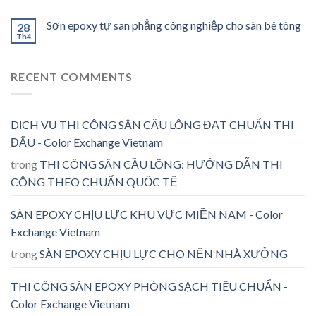
Sơn epoxy tự san phẳng công nghiệp cho sàn bê tông
28
Th4
RECENT COMMENTS
DỊCH VỤ THI CÔNG SÂN CẦU LÔNG ĐẠT CHUẨN THI
ĐẤU - Color Exchange Vietnam
trong
THI CÔNG SÂN CẦU LÔNG: HƯỚNG DẪN THI
CÔNG THEO CHUẨN QUỐC TẾ
SÀN EPOXY CHỊU LỰC KHU VỰC MIỀN NAM - Color
Exchange Vietnam
trong
SÀN EPOXY CHỊU LỰC CHO NỀN NHÀ XƯỞNG
THI CÔNG SÀN EPOXY PHÒNG SẠCH TIÊU CHUẨN -
Color Exchange Vietnam