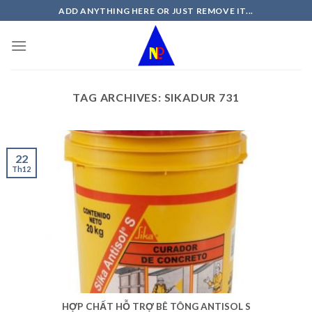
Skip
ADD ANYTHING HERE OR JUST REMOVE IT...
to
content
TAG ARCHIVES:
SIKADUR 731
22
Th12
HỢP CHẤT HỖ TRỢ BÊ TÔNG ANTISOL S