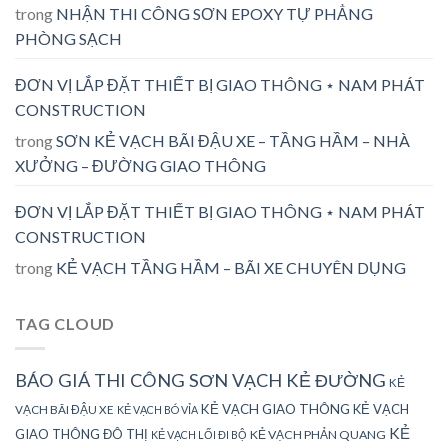
trong
NHẬN THI CÔNG SƠN EPOXY TỰ PHẲNG
PHÒNG SẠCH
ĐƠN VỊ LẮP ĐẶT THIẾT BỊ GIAO THÔNG ⋆ NAM PHÁT
CONSTRUCTION
trong
SƠN KẺ VẠCH BÃI ĐẬU XE – TẦNG HẦM – NHÀ
XƯỞNG – ĐƯỜNG GIAO THÔNG
ĐƠN VỊ LẮP ĐẶT THIẾT BỊ GIAO THÔNG ⋆ NAM PHÁT
CONSTRUCTION
trong
KẺ VẠCH TẦNG HẦM – BÃI XE CHUYÊN DỤNG
TAG CLOUD
BÁO GIÁ THI CÔNG SƠN VẠCH KẺ ĐƯỜNG
KẺ
KẺ VẠCH GIAO THÔNG
KẺ VẠCH
VẠCH BÃI ĐẬU XE
KẺ VẠCH BÓ VỈA
KẺ
GIAO THÔNG ĐÔ THỊ
KẺ VẠCH PHẢN QUANG
KẺ VẠCH LỐI ĐI BỘ