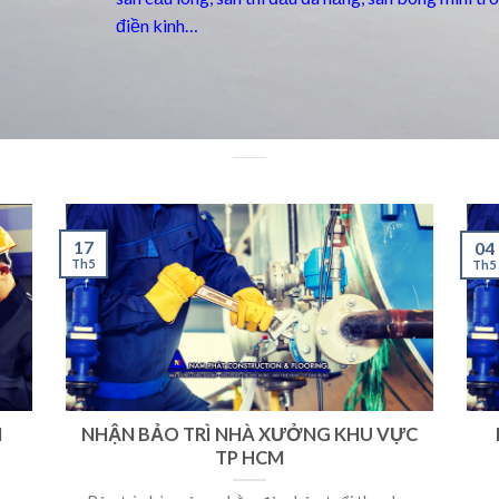
điền kinh…
17
04
Th5
Th5
M
NHẬN BẢO TRÌ NHÀ XƯỞNG KHU VỰC
TP HCM