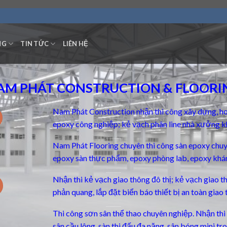
NG
TIN TỨC
LIÊN HỆ
AM PHÁT CONSTRUCTION & FLOORI
Nam Phát Construction nhận thi công xây dựng, ho
epoxy công nghiệp; kẻ vạch phân line nhà xưởng k
Nam Phát Flooring chuyên thi công
sàn epoxy chu
epoxy sàn thực phẩm, epoxy phòng lab, epoxy khá
Nhận thi kẻ vạch giao thông đô thị; kẻ vạch giao 
phản quang, lắp đặt biển báo thiết bị an toàn giao 
Thi công sơn sân thể thao chuyên nghiệp. Nhận thi c
sân cầu lông, sàn thi đấu đa năng, sân bóng mini t