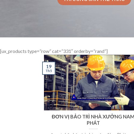
[ux_products type=”row” cat=”331″ orderby=”rand”]
19
Th5
ĐƠN VỊ BẢO TRÌ NHÀ XƯỞNG NA
PHÁT