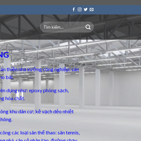
NG
àn thiện nhà xưởng công nghiệp; sàn
ho bãi.
yên dụng
như: epoxy phòng sạch,
ng hóa chất.
thông khu dân cư; kẻ vạch dẻo nhiệt
thông.
ông các loại sân thể thao: sân tennis,
rong nhà, sân cỏ nhân tạo, đường chạy