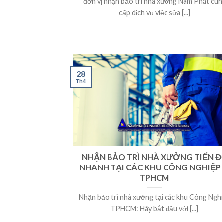
đơn vị nhận bảo trì nhà xưởng Nam Phát cu
cấp dịch vụ việc sửa [...]
28
Th4
NHẬN BẢO TRÌ NHÀ XƯỞNG TIẾN 
NHANH TẠI CÁC KHU CÔNG NGHIỆP
TPHCM
Nhận bảo trì nhà xưởng tại các khu Công Ngh
TPHCM: Hãy bắt đầu với [...]