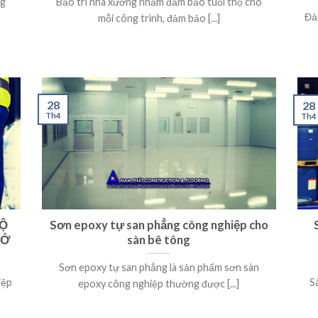
ng
Bảo trì nhà xưởng nhằm đảm bảo tuổi thọ cho
Đả
mỗi công trình, đảm bảo [...]
28
28
Th4
Th4
ĐỘ
Sơn epoxy tự san phẳng công nghiệp cho
 Ở
sàn bê tông
Sơn epoxy tự san phẳng là sản phẩm sơn sàn
iệp
S
epoxy công nghiệp thường được [...]