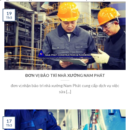
19
Th5
ĐƠN VỊ BẢO TRÌ NHÀ XƯỞNG NAM PHÁT
đơn vị nhận bảo trì nhà xưởng Nam Phát cung cấp dịch vụ việc
sửa [...]
17
Th5