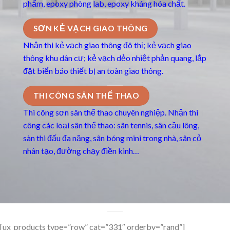
phẩm, epoxy phòng lab, epoxy kháng hóa chất.
SƠN KẺ VẠCH GIAO THÔNG
Nhận thi kẻ vạch giao thông đô thị; kẻ vạch giao
thông khu dân cư; kẻ vạch dẻo nhiệt phản quang, lắp
đặt biển báo thiết bị an toàn giao thông.
THI CÔNG SÂN THỂ THAO
Thi công sơn sân thể thao chuyên nghiệp. Nhận thi
công các loại sân thể thao: sân tennis, sân cầu lông,
sàn thi đấu đa năng, sân bóng mini trong nhà, sân cỏ
nhân tạo, đường chạy điền kinh…
[ux_products type=”row” cat=”331″ orderby=”rand”]