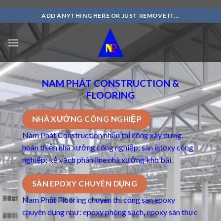
Skip
ADD ANYTHING HERE OR JUST REMOVE IT...
to
content
NAM PHÁT CONSTRUCTION &
FLOORING
NHÀ XƯỞNG CÔNG NGHIỆP
Nam Phát Construction nhận thi công xây dựng,
hoàn thiện nhà xưởng công nghiệp; sàn epoxy công
nghiệp; kẻ vạch phân line nhà xưởng kho bãi.
SÀN EPOXY CHUYÊN DỤNG
Nam Phát Flooring chuyên thi công
sàn epoxy
chuyên dụng
như: epoxy phòng sạch, epoxy sàn thực