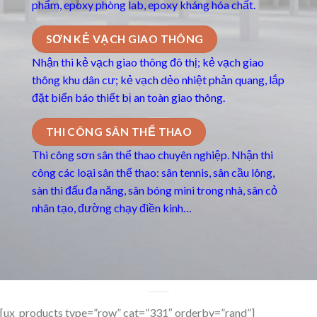
phẩm, epoxy phòng lab, epoxy kháng hóa chất.
SƠN KẺ VẠCH GIAO THÔNG
Nhận thi kẻ vạch giao thông đô thị; kẻ vạch giao
thông khu dân cư; kẻ vạch dẻo nhiệt phản quang, lắp
đặt biển báo thiết bị an toàn giao thông.
THI CÔNG SÂN THỂ THAO
Thi công sơn sân thể thao chuyên nghiệp. Nhận thi
công các loại sân thể thao: sân tennis, sân cầu lông,
sàn thi đấu đa năng, sân bóng mini trong nhà, sân cỏ
nhân tạo, đường chạy điền kinh…
[ux_products type=”row” cat=”331″ orderby=”rand”]