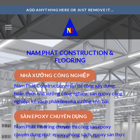
Skip
ADD ANYTHING HERE OR JUST REMOVE IT...
to
content
NAM PHÁT CONSTRUCTION &
FLOORING
NHÀ XƯỞNG CÔNG NGHIỆP
Nam Phát Construction nhận thi công xây dựng,
hoàn thiện nhà xưởng công nghiệp; sàn epoxy công
nghiệp; kẻ vạch phân line nhà xưởng kho bãi.
SÀN EPOXY CHUYÊN DỤNG
Nam Phát Flooring chuyên thi công
sàn epoxy
chuyên dụng
như: epoxy phòng sạch, epoxy sàn thực