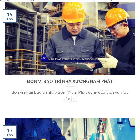
19
Th5
ĐƠN VỊ BẢO TRÌ NHÀ XƯỞNG NAM PHÁT
đơn vị nhận bảo trì nhà xưởng Nam Phát cung cấp dịch vụ việc
sửa [...]
17
Th5