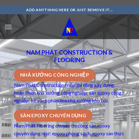
Skip
ADD ANYTHING HERE OR JUST REMOVE IT...
to
content
NAM PHÁT CONSTRUCTION &
FLOORING
NHÀ XƯỞNG CÔNG NGHIỆP
Nam Phát Construction nhận thi công xây dựng,
hoàn thiện nhà xưởng công nghiệp; sàn epoxy công
nghiệp; kẻ vạch phân line nhà xưởng kho bãi.
SÀN EPOXY CHUYÊN DỤNG
Nam Phát Flooring chuyên thi công
sàn epoxy
chuyên dụng
như: epoxy phòng sạch, epoxy sàn thực