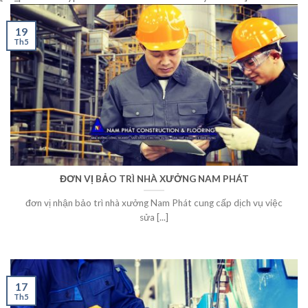
19
Th5
ĐƠN VỊ BẢO TRÌ NHÀ XƯỞNG NAM PHÁT
đơn vị nhận bảo trì nhà xưởng Nam Phát cung cấp dịch vụ việc
sửa [...]
17
Th5