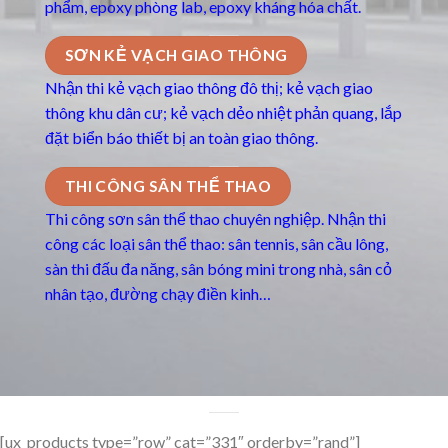
phẩm, epoxy phòng lab, epoxy kháng hóa chất.
SƠN KẺ VẠCH GIAO THÔNG
Nhận thi kẻ vạch giao thông đô thị; kẻ vạch giao
thông khu dân cư; kẻ vạch dẻo nhiệt phản quang, lắp
đặt biển báo thiết bị an toàn giao thông.
THI CÔNG SÂN THỂ THAO
Thi công sơn sân thể thao chuyên nghiệp. Nhận thi
công các loại sân thể thao: sân tennis, sân cầu lông,
sàn thi đấu đa năng, sân bóng mini trong nhà, sân cỏ
nhân tạo, đường chạy điền kinh…
[ux_products type=”row” cat=”331″ orderby=”rand”]