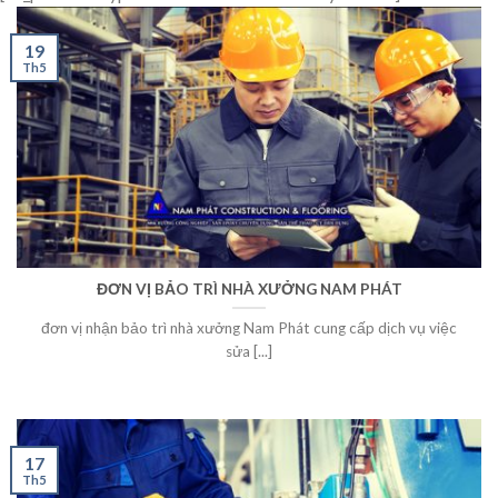
19
Th5
ĐƠN VỊ BẢO TRÌ NHÀ XƯỞNG NAM PHÁT
đơn vị nhận bảo trì nhà xưởng Nam Phát cung cấp dịch vụ việc
sửa [...]
17
Th5