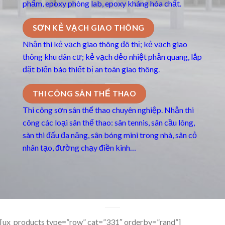
phẩm, epoxy phòng lab, epoxy kháng hóa chất.
SƠN KẺ VẠCH GIAO THÔNG
Nhận thi kẻ vạch giao thông đô thị; kẻ vạch giao
thông khu dân cư; kẻ vạch dẻo nhiệt phản quang, lắp
đặt biển báo thiết bị an toàn giao thông.
THI CÔNG SÂN THỂ THAO
Thi công sơn sân thể thao chuyên nghiệp. Nhận thi
công các loại sân thể thao: sân tennis, sân cầu lông,
sàn thi đấu đa năng, sân bóng mini trong nhà, sân cỏ
nhân tạo, đường chạy điền kinh…
[ux_products type=”row” cat=”331″ orderby=”rand”]