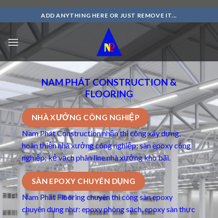
Skip
ADD ANYTHING HERE OR JUST REMOVE IT...
to
content
NAM PHÁT CONSTRUCTION &
FLOORING
NHÀ XƯỞNG CÔNG NGHIỆP
Nam Phát Construction nhận thi công xây dựng,
hoàn thiện nhà xưởng công nghiệp; sàn epoxy công
nghiệp; kẻ vạch phân line nhà xưởng kho bãi.
SÀN EPOXY CHUYÊN DỤNG
Nam Phát Flooring chuyên thi công
sàn epoxy
chuyên dụng
như: epoxy phòng sạch, epoxy sàn thực