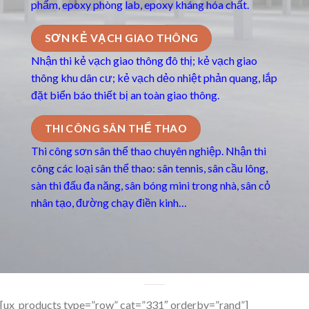
phẩm, epoxy phòng lab, epoxy kháng hóa chất.
SƠN KẺ VẠCH GIAO THÔNG
Nhận thi kẻ vạch giao thông đô thị; kẻ vạch giao
thông khu dân cư; kẻ vạch dẻo nhiệt phản quang, lắp
đặt biển báo thiết bị an toàn giao thông.
THI CÔNG SÂN THỂ THAO
Thi công sơn sân thể thao chuyên nghiệp. Nhận thi
công các loại sân thể thao: sân tennis, sân cầu lông,
sàn thi đấu đa năng, sân bóng mini trong nhà, sân cỏ
nhân tạo, đường chạy điền kinh…
[ux_products type=”row” cat=”331″ orderby=”rand”]