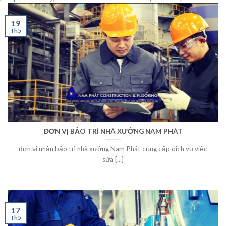
19
Th5
ĐƠN VỊ BẢO TRÌ NHÀ XƯỞNG NAM PHÁT
đơn vị nhận bảo trì nhà xưởng Nam Phát cung cấp dịch vụ việc
sửa [...]
17
Th5