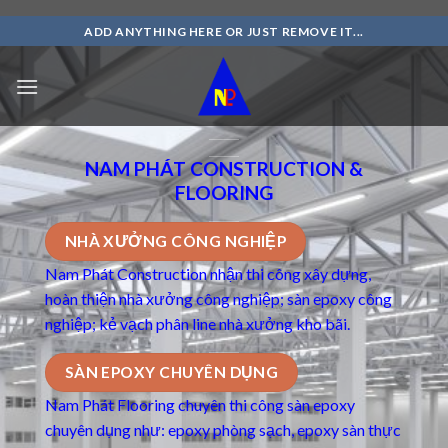
Skip
ADD ANYTHING HERE OR JUST REMOVE IT...
to
content
NAM PHÁT CONSTRUCTION &
FLOORING
NHÀ XƯỞNG CÔNG NGHIỆP
Nam Phát Construction nhận thi công xây dựng,
hoàn thiện nhà xưởng công nghiệp; sàn epoxy công
nghiệp; kẻ vạch phân line nhà xưởng kho bãi.
SÀN EPOXY CHUYÊN DỤNG
Nam Phát Flooring chuyên thi công
sàn epoxy
chuyên dụng
như: epoxy phòng sạch, epoxy sàn thực