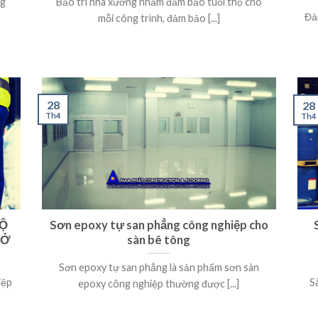
ng
Bảo trì nhà xưởng nhằm đảm bảo tuổi thọ cho
Đả
mỗi công trình, đảm bảo [...]
28
28
Th4
Th4
ĐỘ
Sơn epoxy tự san phẳng công nghiệp cho
 Ở
sàn bê tông
Sơn epoxy tự san phẳng là sản phẩm sơn sàn
iệp
S
epoxy công nghiệp thường được [...]