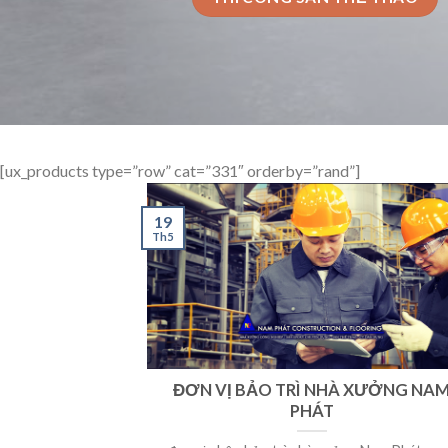
[ux_products type=”row” cat=”331″ orderby=”rand”]
19
Th5
ĐƠN VỊ BẢO TRÌ NHÀ XƯỞNG NA
PHÁT