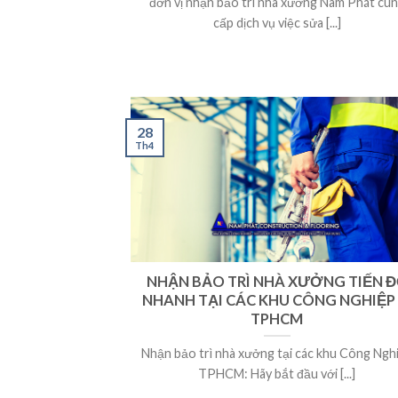
đơn vị nhận bảo trì nhà xưởng Nam Phát cu
cấp dịch vụ việc sửa [...]
28
Th4
NHẬN BẢO TRÌ NHÀ XƯỞNG TIẾN 
NHANH TẠI CÁC KHU CÔNG NGHIỆP
TPHCM
Nhận bảo trì nhà xưởng tại các khu Công Ngh
TPHCM: Hãy bắt đầu với [...]