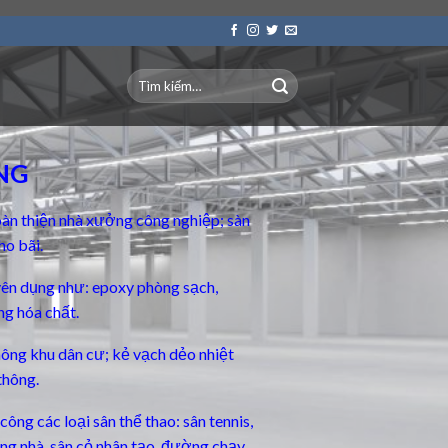
NG
àn thiện nhà xưởng công nghiệp; sàn
ho bãi.
yên dụng
như: epoxy phòng sạch,
ng hóa chất.
thông khu dân cư; kẻ vạch dẻo nhiệt
thông.
ông các loại sân thể thao: sân tennis,
rong nhà, sân cỏ nhân tạo, đường chạy