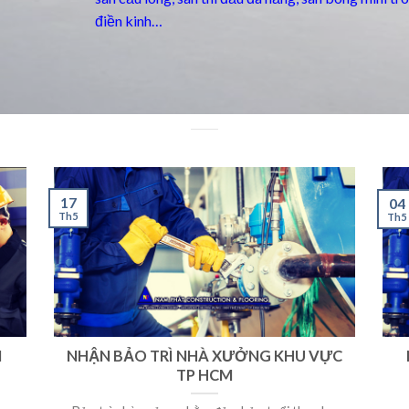
điền kinh…
17
04
Th5
Th5
M
NHẬN BẢO TRÌ NHÀ XƯỞNG KHU VỰC
TP HCM