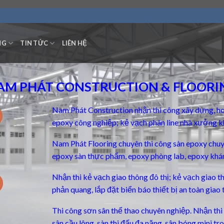
NG
TIN TỨC
LIÊN HỆ
AM PHÁT CONSTRUCTION & FLOORI
Nam Phát Construction nhận thi công xây dựng, ho
epoxy công nghiệp; kẻ vạch phân line nhà xưởng k
Nam Phát Flooring chuyên thi công
sàn epoxy chu
epoxy sàn thực phẩm, epoxy phòng lab, epoxy khá
Nhận thi kẻ vạch giao thông đô thị; kẻ vạch giao 
phản quang, lắp đặt biển báo thiết bị an toàn giao 
Thi công sơn sân thể thao chuyên nghiệp. Nhận thi c
sân cầu lông, sàn thi đấu đa năng, sân bóng mini t