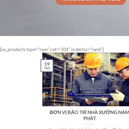
[ux_products type=”row” cat=”331″ orderby=”rand”]
19
Th5
ĐƠN VỊ BẢO TRÌ NHÀ XƯỞNG NA
PHÁT