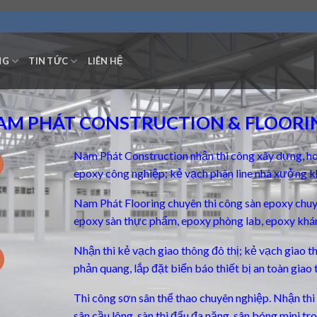
NG
TIN TỨC
LIÊN HỆ
AM PHÁT CONSTRUCTION & FLOORI
Nam Phát Construction nhận thi công xây dựng, ho
epoxy công nghiệp; kẻ vạch phân line nhà xưởng k
Nam Phát Flooring chuyên thi công
sàn epoxy chu
epoxy sàn thực phẩm, epoxy phòng lab, epoxy khá
Nhận thi kẻ vạch giao thông đô thị; kẻ vạch giao 
phản quang, lắp đặt biển báo thiết bị an toàn giao 
Thi công sơn sân thể thao chuyên nghiệp. Nhận thi c
sân cầu lông, sàn thi đấu đa năng, sân bóng mini t