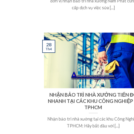
đơn vị nhận bảo trì nhà xưởng Nam Phát cu
cấp dịch vụ việc sửa [...]
28
Th4
NHẬN BẢO TRÌ NHÀ XƯỞNG TIẾN 
NHANH TẠI CÁC KHU CÔNG NGHIỆP
TPHCM
Nhận bảo trì nhà xưởng tại các khu Công Ngh
TPHCM: Hãy bắt đầu với [...]