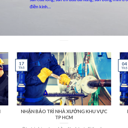
điền kinh…
17
04
Th5
Th5
M
NHẬN BẢO TRÌ NHÀ XƯỞNG KHU VỰC
TP HCM