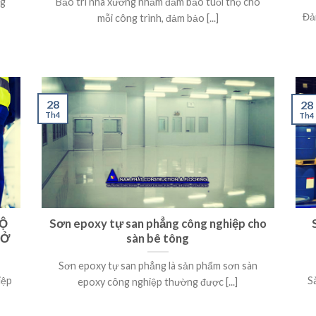
ng
Bảo trì nhà xưởng nhằm đảm bảo tuổi thọ cho
Đả
mỗi công trình, đảm bảo [...]
28
28
Th4
Th4
ĐỘ
Sơn epoxy tự san phẳng công nghiệp cho
 Ở
sàn bê tông
Sơn epoxy tự san phẳng là sản phẩm sơn sàn
iệp
S
epoxy công nghiệp thường được [...]