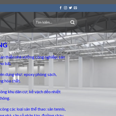
NG
àn thiện nhà xưởng công nghiệp; sàn
ho bãi.
yên dụng
như: epoxy phòng sạch,
ng hóa chất.
thông khu dân cư; kẻ vạch dẻo nhiệt
thông.
ông các loại sân thể thao: sân tennis,
rong nhà, sân cỏ nhân tạo, đường chạy