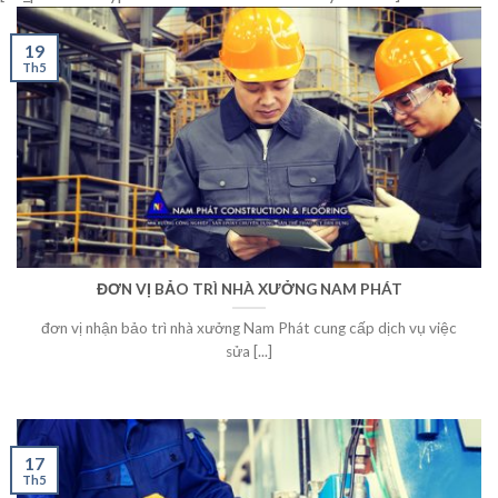
19
Th5
ĐƠN VỊ BẢO TRÌ NHÀ XƯỞNG NAM PHÁT
đơn vị nhận bảo trì nhà xưởng Nam Phát cung cấp dịch vụ việc
sửa [...]
17
Th5