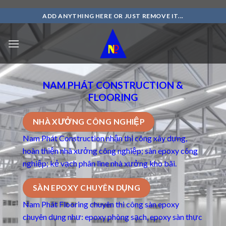
Skip
ADD ANYTHING HERE OR JUST REMOVE IT...
to
content
NAM PHÁT CONSTRUCTION &
FLOORING
NHÀ XƯỞNG CÔNG NGHIỆP
Nam Phát Construction nhận thi công xây dựng,
hoàn thiện nhà xưởng công nghiệp; sàn epoxy công
nghiệp; kẻ vạch phân line nhà xưởng kho bãi.
SÀN EPOXY CHUYÊN DỤNG
Nam Phát Flooring chuyên thi công
sàn epoxy
chuyên dụng
như: epoxy phòng sạch, epoxy sàn thực