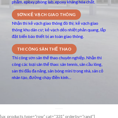
phẩm, epoxy phòng lab, epoxy kháng hóa chất.
SƠN KẺ VẠCH GIAO THÔNG
Nhận thi kẻ vạch giao thông đô thị; kẻ vạch giao
thông khu dân cư; kẻ vạch dẻo nhiệt phản quang, lắp
đặt biển báo thiết bị an toàn giao thông.
THI CÔNG SÂN THỂ THAO
Thi công sơn sân thể thao chuyên nghiệp. Nhận thi
công các loại sân thể thao: sân tennis, sân cầu lông,
sàn thi đấu đa năng, sân bóng mini trong nhà, sân cỏ
nhân tạo, đường chạy điền kinh…
[ux_products type=”row” cat=”331″ orderby=”rand”]