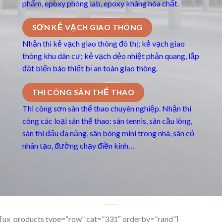
phẩm, epoxy phòng lab, epoxy kháng hóa chất.
SƠN KẺ VẠCH GIAO THÔNG
Nhận thi kẻ vạch giao thông đô thị; kẻ vạch giao
thông khu dân cư; kẻ vạch dẻo nhiệt phản quang, lắp
đặt biển báo thiết bị an toàn giao thông.
THI CÔNG SÂN THỂ THAO
Thi công sơn sân thể thao chuyên nghiệp. Nhận thi
công các loại sân thể thao: sân tennis, sân cầu lông,
sàn thi đấu đa năng, sân bóng mini trong nhà, sân cỏ
nhân tạo, đường chạy điền kinh…
[ux_products type=”row” cat=”331″ orderby=”rand”]