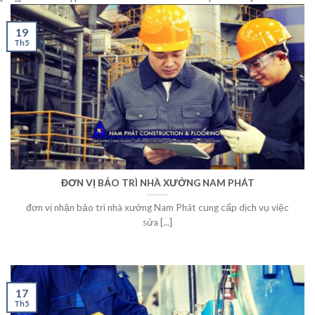
19
Th5
ĐƠN VỊ BẢO TRÌ NHÀ XƯỞNG NAM PHÁT
đơn vị nhận bảo trì nhà xưởng Nam Phát cung cấp dịch vụ việc
sửa [...]
17
Th5