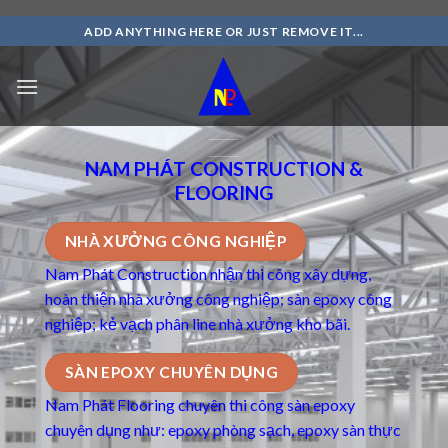
Skip
ADD ANYTHING HERE OR JUST REMOVE IT...
to
content
NAM PHÁT CONSTRUCTION &
FLOORING
NHÀ XƯỞNG CÔNG NGHIỆP
Nam Phát Construction nhận thi công xây dựng,
hoàn thiện nhà xưởng công nghiệp; sàn epoxy công
nghiệp; kẻ vạch phân line nhà xưởng kho bãi.
SÀN EPOXY CHUYÊN DỤNG
Nam Phát Flooring chuyên thi công
sàn epoxy
chuyên dụng
như: epoxy phòng sạch, epoxy sàn thực