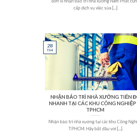
đơn vị nhận bảo trì nhà xưởng Nam Phát cu
cấp dịch vụ việc sửa [...]
28
Th4
NHẬN BẢO TRÌ NHÀ XƯỞNG TIẾN 
NHANH TẠI CÁC KHU CÔNG NGHIỆP
TPHCM
Nhận bảo trì nhà xưởng tại các khu Công Ngh
TPHCM: Hãy bắt đầu với [...]