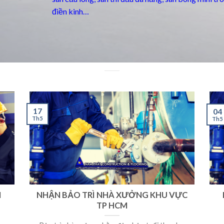
điền kinh…
17
04
Th5
Th5
M
NHẬN BẢO TRÌ NHÀ XƯỞNG KHU VỰC
TP HCM