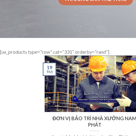
[ux_products type=”row” cat=”331″ orderby=”rand”]
19
Th5
ĐƠN VỊ BẢO TRÌ NHÀ XƯỞNG NA
PHÁT