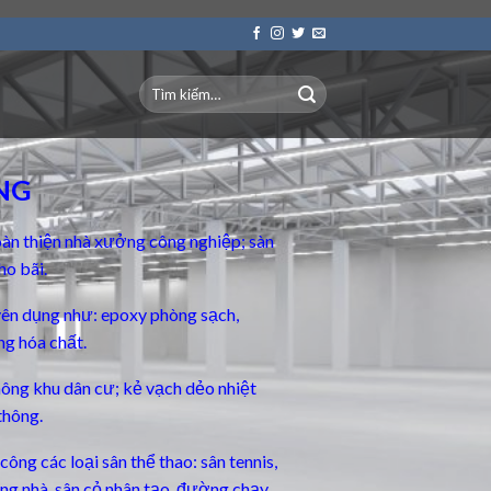
NG
àn thiện nhà xưởng công nghiệp; sàn
ho bãi.
yên dụng
như: epoxy phòng sạch,
ng hóa chất.
thông khu dân cư; kẻ vạch dẻo nhiệt
thông.
ông các loại sân thể thao: sân tennis,
rong nhà, sân cỏ nhân tạo, đường chạy