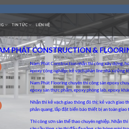
NG
TIN TỨC
LIÊN HỆ
AM PHÁT CONSTRUCTION & FLOORI
Nam Phát Construction nhận thi công xây dựng, ho
epoxy công nghiệp; kẻ vạch phân line nhà xưởng k
Nam Phát Flooring chuyên thi công
sàn epoxy chu
epoxy sàn thực phẩm, epoxy phòng lab, epoxy khá
Nhận thi kẻ vạch giao thông đô thị; kẻ vạch giao 
phản quang, lắp đặt biển báo thiết bị an toàn giao 
Thi công sơn sân thể thao chuyên nghiệp. Nhận thi c
sân cầu lông, sàn thi đấu đa năng, sân bóng mini t