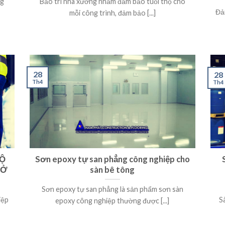
ng
Bảo trì nhà xưởng nhằm đảm bảo tuổi thọ cho
Đả
mỗi công trình, đảm bảo [...]
28
28
Th4
Th4
ĐỘ
Sơn epoxy tự san phẳng công nghiệp cho
 Ở
sàn bê tông
Sơn epoxy tự san phẳng là sản phẩm sơn sàn
iệp
S
epoxy công nghiệp thường được [...]