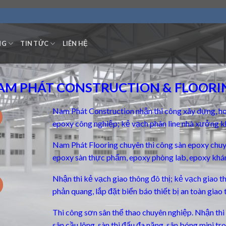
NG
TIN TỨC
LIÊN HỆ
AM PHÁT CONSTRUCTION & FLOORI
Nam Phát Construction nhận thi công xây dựng, ho
epoxy công nghiệp; kẻ vạch phân line nhà xưởng k
Nam Phát Flooring chuyên thi công
sàn epoxy chu
epoxy sàn thực phẩm, epoxy phòng lab, epoxy khá
Nhận thi kẻ vạch giao thông đô thị; kẻ vạch giao 
phản quang, lắp đặt biển báo thiết bị an toàn giao 
Thi công sơn sân thể thao chuyên nghiệp. Nhận thi c
sân cầu lông, sàn thi đấu đa năng, sân bóng mini t