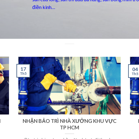
điền kinh…
17
04
Th5
Th5
M
NHẬN BẢO TRÌ NHÀ XƯỞNG KHU VỰC
TP HCM