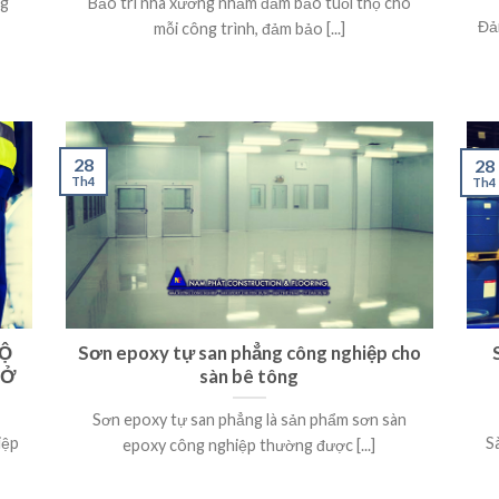
ng
Bảo trì nhà xưởng nhằm đảm bảo tuổi thọ cho
Đả
mỗi công trình, đảm bảo [...]
28
28
Th4
Th4
ĐỘ
Sơn epoxy tự san phẳng công nghiệp cho
 Ở
sàn bê tông
Sơn epoxy tự san phẳng là sản phẩm sơn sàn
iệp
S
epoxy công nghiệp thường được [...]