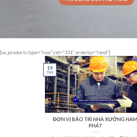
[ux_products type=”row” cat=”331″ orderby=”rand”]
19
Th5
ĐƠN VỊ BẢO TRÌ NHÀ XƯỞNG NA
PHÁT