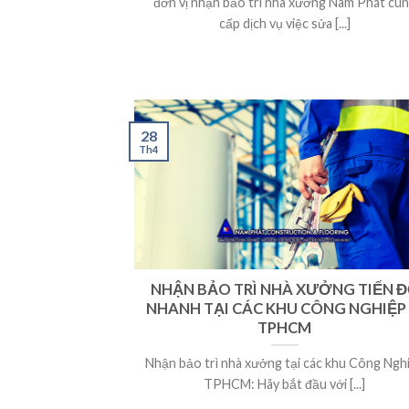
đơn vị nhận bảo trì nhà xưởng Nam Phát cu
cấp dịch vụ việc sửa [...]
28
Th4
NHẬN BẢO TRÌ NHÀ XƯỞNG TIẾN 
NHANH TẠI CÁC KHU CÔNG NGHIỆP
TPHCM
Nhận bảo trì nhà xưởng tại các khu Công Ngh
TPHCM: Hãy bắt đầu với [...]