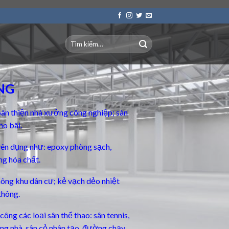
NG
àn thiện nhà xưởng công nghiệp; sàn
ho bãi.
yên dụng
như: epoxy phòng sạch,
ng hóa chất.
thông khu dân cư; kẻ vạch dẻo nhiệt
thông.
ông các loại sân thể thao: sân tennis,
rong nhà, sân cỏ nhân tạo, đường chạy