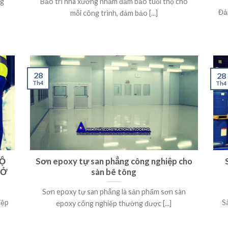
ng
Bảo trì nhà xưởng nhằm đảm bảo tuổi thọ cho
Đả
mỗi công trình, đảm bảo [...]
28
28
Th4
Th4
ĐỘ
Sơn epoxy tự san phẳng công nghiệp cho
 Ở
sàn bê tông
Sơn epoxy tự san phẳng là sản phẩm sơn sàn
iệp
S
epoxy công nghiệp thường được [...]