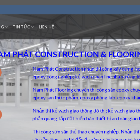
NG
TIN TỨC
LIÊN HỆ
AM PHÁT CONSTRUCTION & FLOORI
Nam Phát Construction nhận thi công xây dựng, ho
epoxy công nghiệp; kẻ vạch phân line nhà xưởng k
Nam Phát Flooring chuyên thi công
sàn epoxy chu
epoxy sàn thực phẩm, epoxy phòng lab, epoxy khá
Nhận thi kẻ vạch giao thông đô thị; kẻ vạch giao 
phản quang, lắp đặt biển báo thiết bị an toàn giao 
Thi công sơn sân thể thao chuyên nghiệp. Nhận thi c
sân cầu lông, sàn thi đấu đa năng, sân bóng mini t