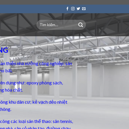
NG
àn thiện nhà xưởng công nghiệp; sàn
ho bãi.
yên dụng
như: epoxy phòng sạch,
ng hóa chất.
thông khu dân cư; kẻ vạch dẻo nhiệt
thông.
ông các loại sân thể thao: sân tennis,
rong nhà, sân cỏ nhân tạo, đường chạy