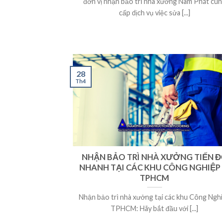
đơn vị nhận bảo trì nhà xưởng Nam Phát cu
cấp dịch vụ việc sửa [...]
28
Th4
NHẬN BẢO TRÌ NHÀ XƯỞNG TIẾN 
NHANH TẠI CÁC KHU CÔNG NGHIỆP
TPHCM
Nhận bảo trì nhà xưởng tại các khu Công Ngh
TPHCM: Hãy bắt đầu với [...]