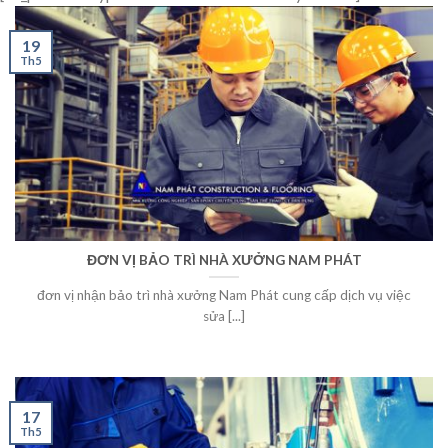
19
Th5
ĐƠN VỊ BẢO TRÌ NHÀ XƯỞNG NAM PHÁT
đơn vị nhận bảo trì nhà xưởng Nam Phát cung cấp dịch vụ việc
sửa [...]
17
Th5