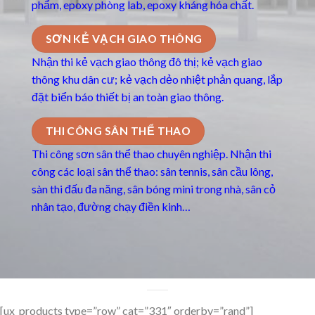
phẩm, epoxy phòng lab, epoxy kháng hóa chất.
SƠN KẺ VẠCH GIAO THÔNG
Nhận thi kẻ vạch giao thông đô thị; kẻ vạch giao
thông khu dân cư; kẻ vạch dẻo nhiệt phản quang, lắp
đặt biển báo thiết bị an toàn giao thông.
THI CÔNG SÂN THỂ THAO
Thi công sơn sân thể thao chuyên nghiệp. Nhận thi
công các loại sân thể thao: sân tennis, sân cầu lông,
sàn thi đấu đa năng, sân bóng mini trong nhà, sân cỏ
nhân tạo, đường chạy điền kinh…
[ux_products type=”row” cat=”331″ orderby=”rand”]