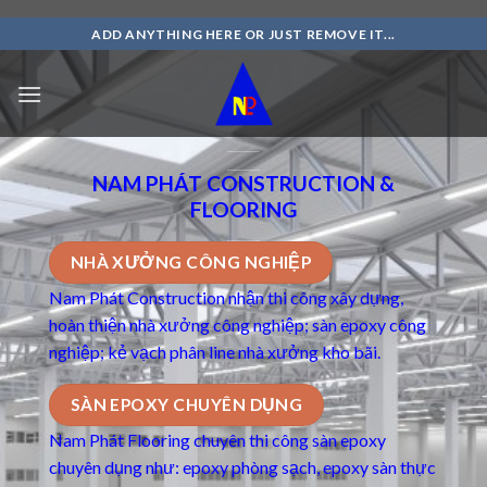
Skip
ADD ANYTHING HERE OR JUST REMOVE IT...
to
content
NAM PHÁT CONSTRUCTION &
FLOORING
NHÀ XƯỞNG CÔNG NGHIỆP
Nam Phát Construction nhận thi công xây dựng,
hoàn thiện nhà xưởng công nghiệp; sàn epoxy công
nghiệp; kẻ vạch phân line nhà xưởng kho bãi.
SÀN EPOXY CHUYÊN DỤNG
Nam Phát Flooring chuyên thi công
sàn epoxy
chuyên dụng
như: epoxy phòng sạch, epoxy sàn thực