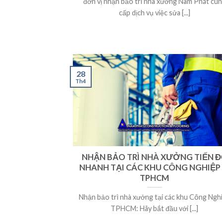
đơn vị nhận bảo trì nhà xưởng Nam Phát cu
cấp dịch vụ việc sửa [...]
28
Th4
NHẬN BẢO TRÌ NHÀ XƯỞNG TIẾN 
NHANH TẠI CÁC KHU CÔNG NGHIỆP
TPHCM
Nhận bảo trì nhà xưởng tại các khu Công Ngh
TPHCM: Hãy bắt đầu với [...]