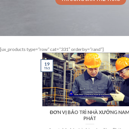
[ux_products type=”row” cat=”331″ orderby=”rand”]
19
Th5
ĐƠN VỊ BẢO TRÌ NHÀ XƯỞNG NA
PHÁT