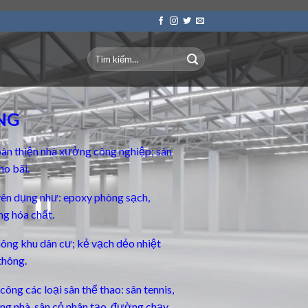
NG
àn thiện nhà xưởng công nghiệp; sàn
ho bãi.
yên dụng
như: epoxy phòng sạch,
ng hóa chất.
thông khu dân cư; kẻ vạch dẻo nhiệt
thông.
ông các loại sân thể thao: sân tennis,
rong nhà, sân cỏ nhân tạo, đường chạy