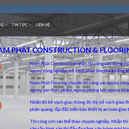
NG
TIN TỨC
LIÊN HỆ
AM PHÁT CONSTRUCTION & FLOORI
Nam Phát Construction nhận thi công xây dựng, ho
epoxy công nghiệp; kẻ vạch phân line nhà xưởng k
Nam Phát Flooring chuyên thi công
sàn epoxy chu
epoxy sàn thực phẩm, epoxy phòng lab, epoxy khá
Nhận thi kẻ vạch giao thông đô thị; kẻ vạch giao 
phản quang, lắp đặt biển báo thiết bị an toàn giao 
Thi công sơn sân thể thao chuyên nghiệp. Nhận thi c
sân cầu lông, sàn thi đấu đa năng, sân bóng mini t