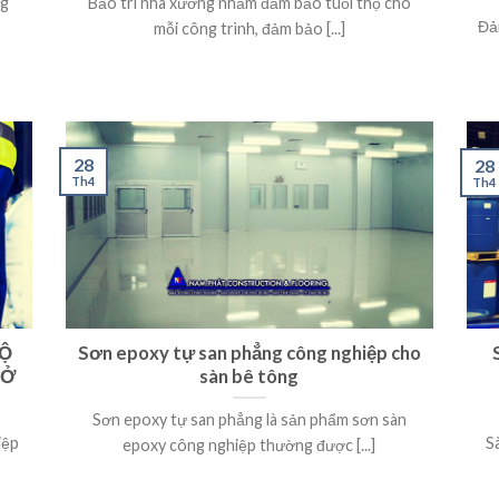
ng
Bảo trì nhà xưởng nhằm đảm bảo tuổi thọ cho
Đả
mỗi công trình, đảm bảo [...]
28
28
Th4
Th4
ĐỘ
Sơn epoxy tự san phẳng công nghiệp cho
 Ở
sàn bê tông
Sơn epoxy tự san phẳng là sản phẩm sơn sàn
iệp
S
epoxy công nghiệp thường được [...]