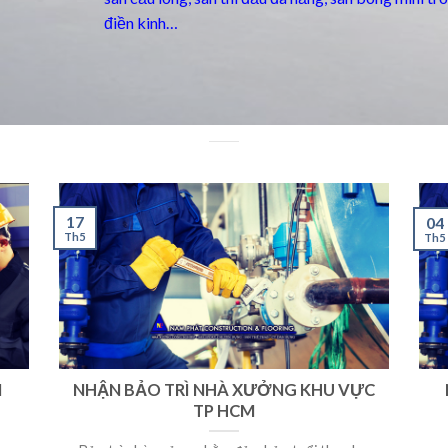
điền kinh…
17
04
Th5
Th5
M
NHẬN BẢO TRÌ NHÀ XƯỞNG KHU VỰC
TP HCM