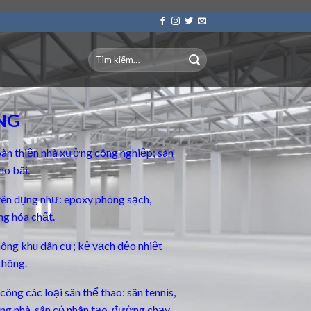
NG
àn thiện nhà xưởng công nghiệp; sàn
ho bãi.
yên dụng
như: epoxy phòng sạch,
ng hóa chất.
thông khu dân cư; kẻ vạch dẻo nhiệt
thông.
ông các loại sân thể thao: sân tennis,
rong nhà, sân cỏ nhân tạo, đường chạy