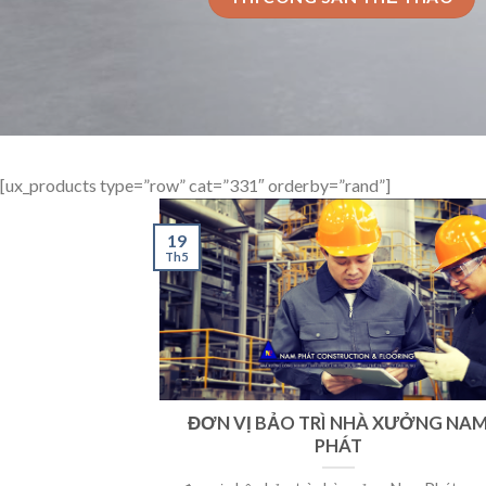
[ux_products type=”row” cat=”331″ orderby=”rand”]
19
Th5
ĐƠN VỊ BẢO TRÌ NHÀ XƯỞNG NA
PHÁT