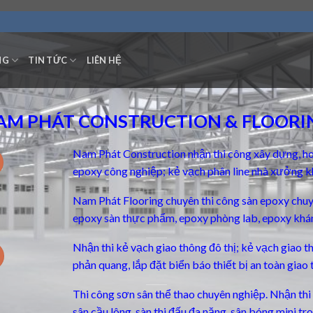
NG
TIN TỨC
LIÊN HỆ
AM PHÁT CONSTRUCTION & FLOORI
Nam Phát Construction nhận thi công xây dựng, ho
epoxy công nghiệp; kẻ vạch phân line nhà xưởng k
Nam Phát Flooring chuyên thi công
sàn epoxy chu
epoxy sàn thực phẩm, epoxy phòng lab, epoxy khá
Nhận thi kẻ vạch giao thông đô thị; kẻ vạch giao 
phản quang, lắp đặt biển báo thiết bị an toàn giao 
Thi công sơn sân thể thao chuyên nghiệp. Nhận thi c
sân cầu lông, sàn thi đấu đa năng, sân bóng mini t