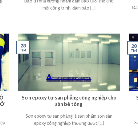
ng
Bảo trì nhà xưởng nhằm đảm bảo tuổi thọ cho
Đả
mỗi công trình, đảm bảo [...]
28
28
Th4
Th4
ĐỘ
Sơn epoxy tự san phẳng công nghiệp cho
 Ở
sàn bê tông
Sơn epoxy tự san phẳng là sản phẩm sơn sàn
iệp
S
epoxy công nghiệp thường được [...]