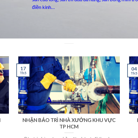
điền kinh…
17
04
Th5
Th5
M
NHẬN BẢO TRÌ NHÀ XƯỞNG KHU VỰC
TP HCM