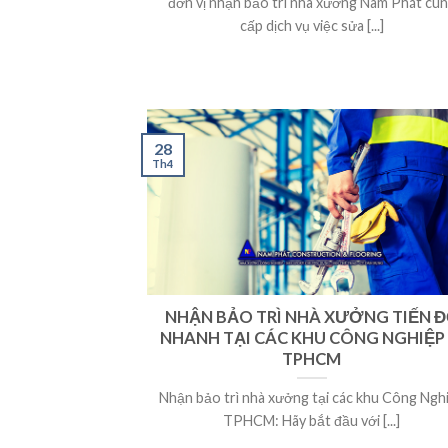
đơn vị nhận bảo trì nhà xưởng Nam Phát cu
cấp dịch vụ việc sửa [...]
28
Th4
NHẬN BẢO TRÌ NHÀ XƯỞNG TIẾN 
NHANH TẠI CÁC KHU CÔNG NGHIỆP
TPHCM
Nhận bảo trì nhà xưởng tại các khu Công Ngh
TPHCM: Hãy bắt đầu với [...]