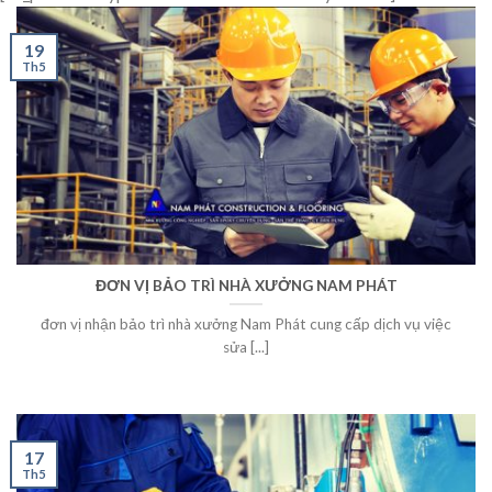
19
Th5
ĐƠN VỊ BẢO TRÌ NHÀ XƯỞNG NAM PHÁT
đơn vị nhận bảo trì nhà xưởng Nam Phát cung cấp dịch vụ việc
sửa [...]
17
Th5