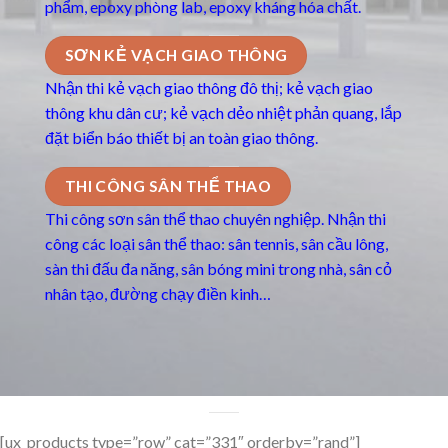
phẩm, epoxy phòng lab, epoxy kháng hóa chất.
SƠN KẺ VẠCH GIAO THÔNG
Nhận thi kẻ vạch giao thông đô thị; kẻ vạch giao
thông khu dân cư; kẻ vạch dẻo nhiệt phản quang, lắp
đặt biển báo thiết bị an toàn giao thông.
THI CÔNG SÂN THỂ THAO
Thi công sơn sân thể thao chuyên nghiệp. Nhận thi
công các loại sân thể thao: sân tennis, sân cầu lông,
sàn thi đấu đa năng, sân bóng mini trong nhà, sân cỏ
nhân tạo, đường chạy điền kinh…
[ux_products type=”row” cat=”331″ orderby=”rand”]