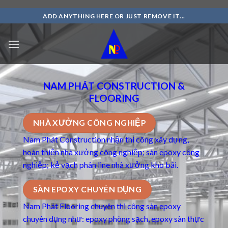
Skip
ADD ANYTHING HERE OR JUST REMOVE IT...
to
content
NAM PHÁT CONSTRUCTION &
FLOORING
NHÀ XƯỞNG CÔNG NGHIỆP
Nam Phát Construction nhận thi công xây dựng,
hoàn thiện nhà xưởng công nghiệp; sàn epoxy công
nghiệp; kẻ vạch phân line nhà xưởng kho bãi.
SÀN EPOXY CHUYÊN DỤNG
Nam Phát Flooring chuyên thi công
sàn epoxy
chuyên dụng
như: epoxy phòng sạch, epoxy sàn thực