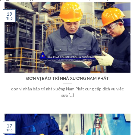
19
Th5
ĐƠN VỊ BẢO TRÌ NHÀ XƯỞNG NAM PHÁT
đơn vị nhận bảo trì nhà xưởng Nam Phát cung cấp dịch vụ việc
sửa [...]
17
Th5