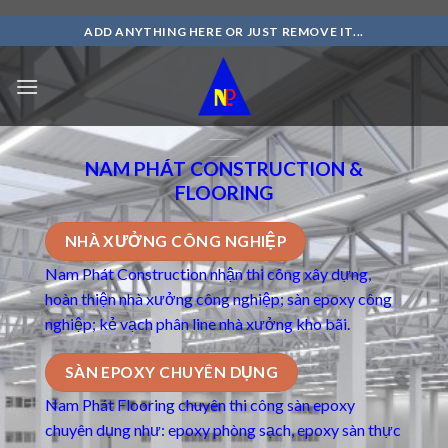
Skip
ADD ANYTHING HERE OR JUST REMOVE IT...
to
content
NAM PHÁT CONSTRUCTION &
FLOORING
NHÀ XƯỞNG CÔNG NGHIỆP
Nam Phát Construction nhận thi công xây dựng,
hoàn thiện nhà xưởng công nghiệp; sàn epoxy công
nghiệp; kẻ vạch phân line nhà xưởng kho bãi.
SÀN EPOXY CHUYÊN DỤNG
Nam Phát Flooring chuyên thi công
sàn epoxy
chuyên dụng
như: epoxy phòng sạch, epoxy sàn thực