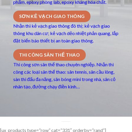
phẩm, epoxy phòng lab, epoxy kháng hóa chất.
SƠN KẺ VẠCH GIAO THÔNG
Nhận thi kẻ vạch giao thông đô thị; kẻ vạch giao
thông khu dân cư; kẻ vạch dẻo nhiệt phản quang, lắp
đặt biển báo thiết bị an toàn giao thông.
THI CÔNG SÂN THỂ THAO
Thi công sơn sân thể thao chuyên nghiệp. Nhận thi
công các loại sân thể thao: sân tennis, sân cầu lông,
sàn thi đấu đa năng, sân bóng mini trong nhà, sân cỏ
nhân tạo, đường chạy điền kinh…
[ux_products type=”row” cat=”331″ orderby=”rand”]