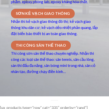
phẩm, epoxy phòng lab, epoxy kháng hóa chất.
SƠN KẺ VẠCH GIAO THÔNG
Nhận thi kẻ vạch giao thông đô thị; kẻ vạch giao
thông khu dân cư; kẻ vạch dẻo nhiệt phản quang, lắp
đặt biển báo thiết bị an toàn giao thông.
THI CÔNG SÂN THỂ THAO
Thi công sơn sân thể thao chuyên nghiệp. Nhận thi
công các loại sân thể thao: sân tennis, sân cầu lông,
sàn thi đấu đa năng, sân bóng mini trong nhà, sân cỏ
nhân tạo, đường chạy điền kinh…
[ux_products type=”row” cat=”331″ orderby=”rand”]