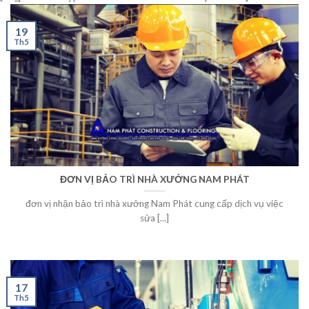
19
Th5
ĐƠN VỊ BẢO TRÌ NHÀ XƯỞNG NAM PHÁT
đơn vị nhận bảo trì nhà xưởng Nam Phát cung cấp dịch vụ việc
sửa [...]
17
Th5