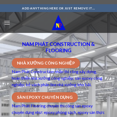
Skip
ADD ANYTHING HERE OR JUST REMOVE IT...
to
content
NAM PHÁT CONSTRUCTION &
FLOORING
NHÀ XƯỞNG CÔNG NGHIỆP
Nam Phát Construction nhận thi công xây dựng,
hoàn thiện nhà xưởng công nghiệp; sàn epoxy công
nghiệp; kẻ vạch phân line nhà xưởng kho bãi.
SÀN EPOXY CHUYÊN DỤNG
Nam Phát Flooring chuyên thi công
sàn epoxy
chuyên dụng
như: epoxy phòng sạch, epoxy sàn thực